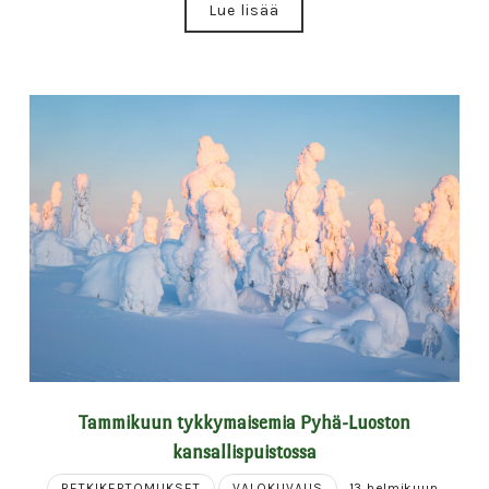
Lue lisää
Tammikuun tykkymaisemia Pyhä-Luoston
kansallispuistossa
RETKIKERTOMUKSET
VALOKUVAUS
13 helmikuun,