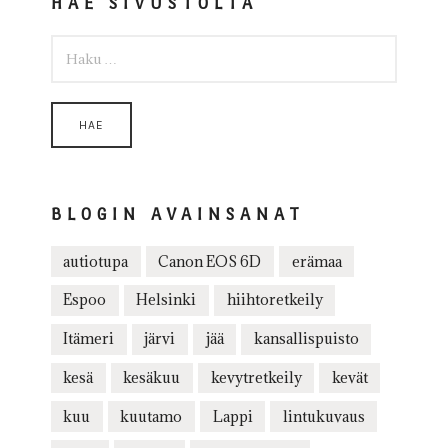
HAE SIVUSTOLTA
HAKU:
BLOGIN AVAINSANAT
autiotupa
Canon EOS 6D
erämaa
Espoo
Helsinki
hiihtoretkeily
Itämeri
järvi
jää
kansallispuisto
kesä
kesäkuu
kevytretkeily
kevät
kuu
kuutamo
Lappi
lintukuvaus