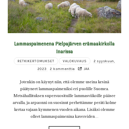
Lammaspaimenena Pielpajärven erämaakirkolla
Inarissa
RETKIKERTOMUKSET
VALOKUVAUS
2 syyskuun,
2023
2 kommenttia
JAA
Jotenkin on käynyt niin, että olemme useina kesinä
päätyneet lammaspaimeniksi eri puolille Suomea.
Metsähallituksen supersuosituille lammasviikoille pääsee
arvalla, ja arpaonni on suosinut perhettämme peräti kolme
kertaa vajaan kymmenen vuoden aikana. Lisäksi olemme
olleet lammaspaimenina kavereiden…