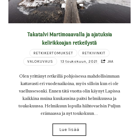
Takatalvi Martimoaavalla ja ajatuksia
kelirikkoajan retkeilystä
RETKIKERTOMUKSET
RETKIVINKIT
VALOKUVAUS
13 toukokuun, 2021
JAA
Olen yrittänyt retkeillä pohjoisessa mahdollisimman
kattavasti eri vuodenaikoina, myös silloin kun ei ole
vaellussesonki. Ennen tätä vuotta olin käynyt Lapissa
kaikkina muina kuukausina paitsi helmikuussa ja
toukokuussa. Helmikuun lopulla hiihtovaelsin Puljun
erämaassa ja nyt toukokuun…
Lue lisää