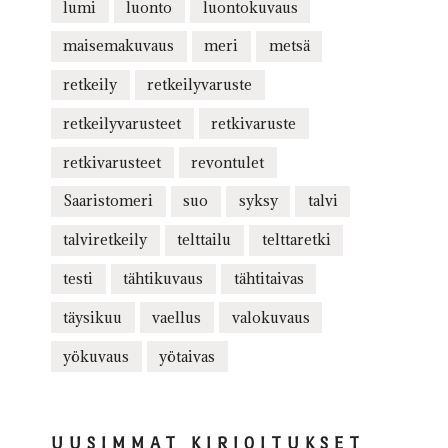
lumi
luonto
luontokuvaus
maisemakuvaus
meri
metsä
retkeily
retkeilyvaruste
retkeilyvarusteet
retkivaruste
retkivarusteet
revontulet
Saaristomeri
suo
syksy
talvi
talviretkeily
telttailu
telttaretki
testi
tähtikuvaus
tähtitaivas
täysikuu
vaellus
valokuvaus
yökuvaus
yötaivas
UUSIMMAT KIRJOITUKSET