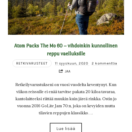
Atom Packs The Mo 60 – vihdoinkin kunnollinen
reppu vaelluksille
RETKIVARUSTEET
11 syyskuun, 2020
2 kommenttia
JAA
Retkeilyvarustukseni on vuosi vuodelta keventynyt. Kun
viikon reissulle ei enää tarvitse pakata 20 kiloa tavaraa,
kantolaitteeksi riittää muukin kuin järeä rinkka. Ostin jo
vuonna 2016 GoLite Jam 70:n, joka on kevyiden mutta
tilavien reppujen klassikko….
Lue lisää