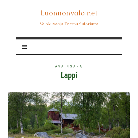
Luonnonvalo.net
Luonnonvalo.net
Valokuvaaja Teemu Saloriutta
AVAINSANA
Lappi