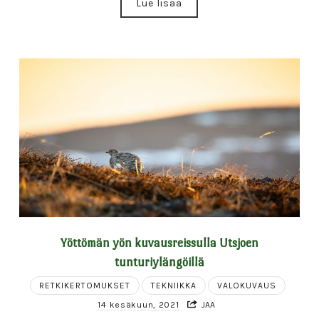
Lue lisää
Yöttömän yön kuvausreissulla Utsjoen
tunturiylängöillä
RETKIKERTOMUKSET
TEKNIIKKA
VALOKUVAUS
14 kesäkuun, 2021
JAA