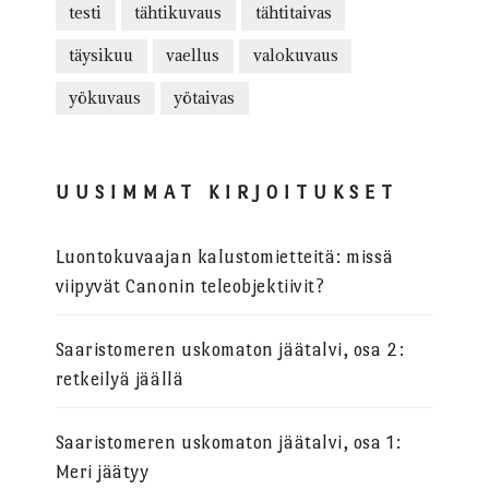
testi
tähtikuvaus
tähtitaivas
täysikuu
vaellus
valokuvaus
yökuvaus
yötaivas
UUSIMMAT KIRJOITUKSET
Luontokuvaajan kalustomietteitä: missä
viipyvät Canonin teleobjektiivit?
Saaristomeren uskomaton jäätalvi, osa 2:
retkeilyä jäällä
Saaristomeren uskomaton jäätalvi, osa 1:
Meri jäätyy