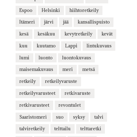
Espoo
Helsinki
hiihtoretkeily
Itämeri
järvi
jää
kansallispuisto
kesä
kesäkuu
kevytretkeily
kevät
kuu
kuutamo
Lappi
lintukuvaus
lumi
luonto
luontokuvaus
maisemakuvaus
meri
metsä
retkeily
retkeilyvaruste
retkeilyvarusteet
retkivaruste
retkivarusteet
revontulet
Saaristomeri
suo
syksy
talvi
talviretkeily
telttailu
telttaretki