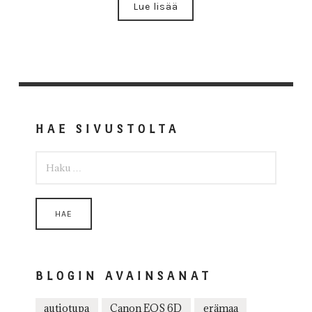
Lue lisää
HAE SIVUSTOLTA
HAKU:
BLOGIN AVAINSANAT
autiotupa
Canon EOS 6D
erämaa