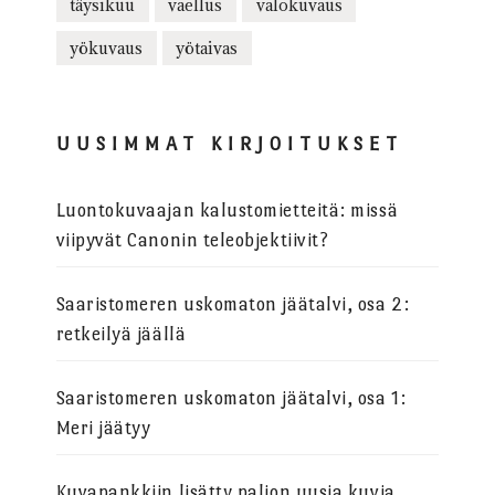
täysikuu
vaellus
valokuvaus
yökuvaus
yötaivas
UUSIMMAT KIRJOITUKSET
Luontokuvaajan kalustomietteitä: missä
viipyvät Canonin teleobjektiivit?
Saaristomeren uskomaton jäätalvi, osa 2:
retkeilyä jäällä
Saaristomeren uskomaton jäätalvi, osa 1:
Meri jäätyy
Kuvapankkiin lisätty paljon uusia kuvia