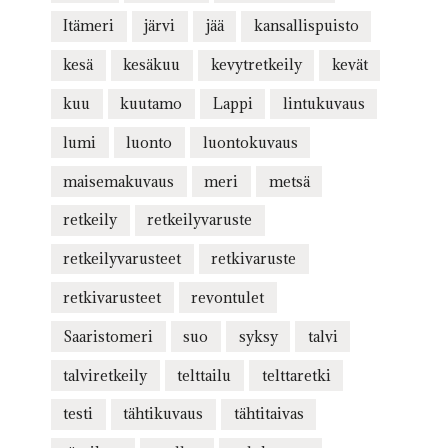
Itämeri
järvi
jää
kansallispuisto
kesä
kesäkuu
kevytretkeily
kevät
kuu
kuutamo
Lappi
lintukuvaus
lumi
luonto
luontokuvaus
maisemakuvaus
meri
metsä
retkeily
retkeilyvaruste
retkeilyvarusteet
retkivaruste
retkivarusteet
revontulet
Saaristomeri
suo
syksy
talvi
talviretkeily
telttailu
telttaretki
testi
tähtikuvaus
tähtitaivas