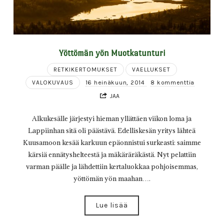
Yöttömän yön Muotkatunturi
RETKIKERTOMUKSET
VAELLUKSET
VALOKUVAUS
16 heinäkuun, 2014
8 kommenttia
JAA
Alkukesälle järjestyi hieman yllättäen viikon loma ja
Lappiinhan sitä oli päästävä. Edelliskesän yritys lähteä
Kuusamoon kesää karkuun epäonnistui surkeasti: saimme
kärsiä ennätyshelteestä ja mäkäräräkästä. Nyt pelattiin
varman päälle ja lähdettiin kertaluokkaa pohjoisemmas,
yöttömän yön maahan….
Lue lisää