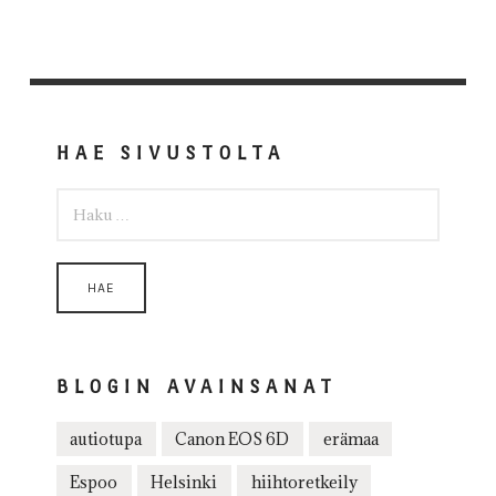
HAE SIVUSTOLTA
HAKU:
BLOGIN AVAINSANAT
autiotupa
Canon EOS 6D
erämaa
Espoo
Helsinki
hiihtoretkeily