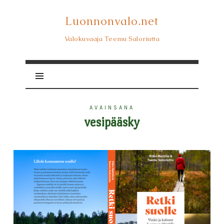
Luonnonvalo.net
Luonnonvalo.net
Valokuvaaja Teemu Saloriutta
AVAINSANA
vesipääsky