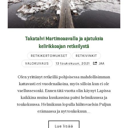
Takatalvi Martimoaavalla ja ajatuksia
kelirikkoajan retkeilystä
RETKIKERTOMUKSET
RETKIVINKIT
VALOKUVAUS
13 toukokuun, 2021
JAA
Olen yrittänyt retkeillä pohjoisessa mahdollisimman
kattavasti eri vuodenaikoina, myös silloin kun ei ole
vaellussesonki. Ennen tätä vuotta olin käynyt Lapissa
kaikkina muina kuukausina paitsi helmikuussa ja
toukokuussa. Helmikuun lopulla hiihtovaelsin Puljun
erämaassa ja nyt toukokuun…
Lue lisää