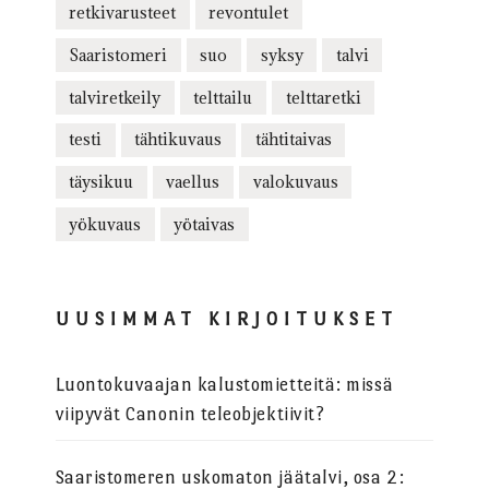
retkivarusteet
revontulet
Saaristomeri
suo
syksy
talvi
talviretkeily
telttailu
telttaretki
testi
tähtikuvaus
tähtitaivas
täysikuu
vaellus
valokuvaus
yökuvaus
yötaivas
UUSIMMAT KIRJOITUKSET
Luontokuvaajan kalustomietteitä: missä
viipyvät Canonin teleobjektiivit?
Saaristomeren uskomaton jäätalvi, osa 2: