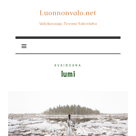
Luonnonvalo.net
Luonnonvalo.net
Valokuvaaja Teemu Saloriutta
AVAINSANA
lumi