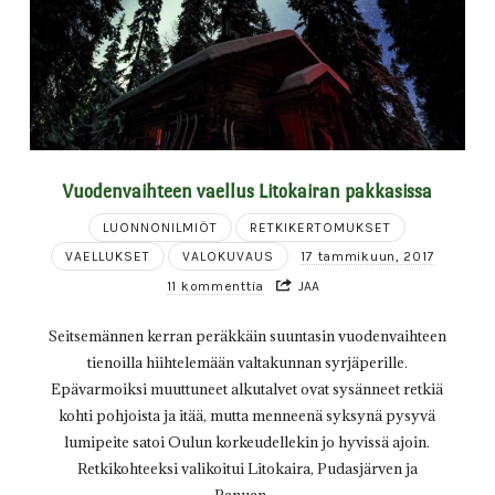
Vuodenvaihteen vaellus Litokairan pakkasissa
LUONNONILMIÖT
RETKIKERTOMUKSET
VAELLUKSET
VALOKUVAUS
17 tammikuun, 2017
11 kommenttia
JAA
Seitsemännen kerran peräkkäin suuntasin vuodenvaihteen
tienoilla hiihtelemään valtakunnan syrjäperille.
Epävarmoiksi muuttuneet alkutalvet ovat sysänneet retkiä
kohti pohjoista ja itää, mutta menneenä syksynä pysyvä
lumipeite satoi Oulun korkeudellekin jo hyvissä ajoin.
Retkikohteeksi valikoitui Litokaira, Pudasjärven ja