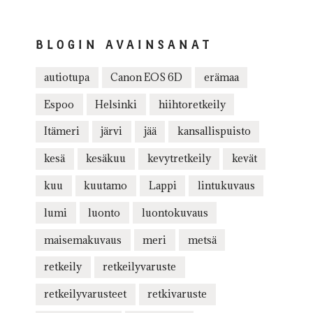
BLOGIN AVAINSANAT
autiotupa
Canon EOS 6D
erämaa
Espoo
Helsinki
hiihtoretkeily
Itämeri
järvi
jää
kansallispuisto
kesä
kesäkuu
kevytretkeily
kevät
kuu
kuutamo
Lappi
lintukuvaus
lumi
luonto
luontokuvaus
maisemakuvaus
meri
metsä
retkeily
retkeilyvaruste
retkeilyvarusteet
retkivaruste