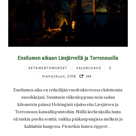
Ensilumen aikaan Liesjärvellä ja Torronsuolla
RETKIKERTOMUKSET
VALOKUVAUS
11
marraskuun, 2016
JAA
Ensilumen aika on retkeilijän vuodenkierrossa ehdottomia
suosikkejani. Suuntasin viikonloppuna noin sadan
kilometrin päässä Helsingistä sijaitseviin Liesjärven ja
Torronsuon kansallispuistoihin. Niillä korkeuksilla lunta
oli tuskin puolta senttiä, vaikka pääkaupungissa melkein jo
kahlattiin hangessa. Pienetkin lumen rippeet…