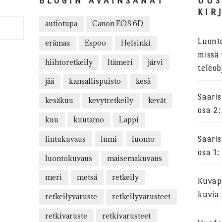
BLOGIN AVAINSANAT
UU
KIR
autiotupa
Canon EOS 6D
Luont
erämaa
Espoo
Helsinki
missä 
hiihtoretkeily
Itämeri
järvi
teleob
jää
kansallispuisto
kesä
Saari
kesäkuu
kevytretkeily
kevät
osa 2:
kuu
kuutamo
Lappi
lintukuvaus
lumi
luonto
Saari
osa 1:
luontokuvaus
maisemakuvaus
meri
metsä
retkeily
Kuvapa
kuvia
retkeilyvaruste
retkeilyvarusteet
retkivaruste
retkivarusteet