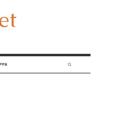
et
et
PPA