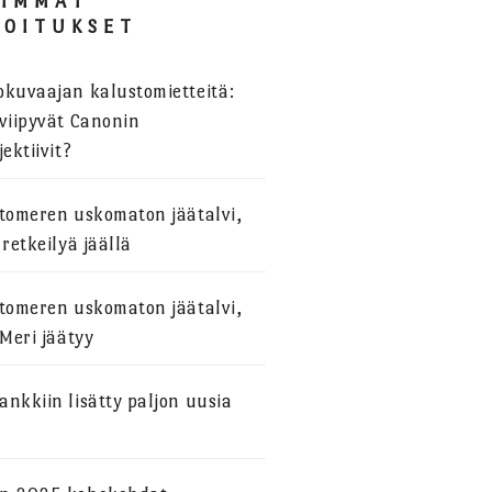
SIMMAT
JOITUKSET
okuvaajan kalustomietteitä:
viipyvät Canonin
jektiivit?
stomeren uskomaton jäätalvi,
 retkeilyä jäällä
stomeren uskomaton jäätalvi,
 Meri jäätyy
nkkiin lisätty paljon uusia