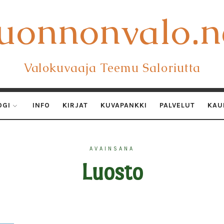
uonnonvalo.n
uonnonvalo.n
Valokuvaaja Teemu Saloriutta
OGI
INFO
KIRJAT
KUVAPANKKI
PALVELUT
KAU
AVAINSANA
Luosto