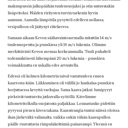
makuupussin jalkopäähän tuulensuojaksi ja otin untuvatakin
lisäpeitoksi. Näiden viritysten turvin tarkenin hyvin
aamuun. Aamulla lämpötila pysytteli edelleen nollassa,
vesipulloon oli jäätynyt riitekerros.
Samaan aikaan Kevon säähavaintoasemalla mitattiin 14 m/s
tuulennopeutta ja puuskissa yli 16 m/s lukemia. Olimme
merkittävästi Kevon asemaa korkeammalla. Tuuli puhalteli
todennäköisesti lähempänä 20 m/s lukemia – puuskien
voimakkuutta en uskalla edes arvuutella.
Edessä oli kolmen kilometrin taival vastatuuleen ennen
kaarrosta itään. Liikkuminen oli välillä jo hankalaa puuskien
horjuttaessa kevyttä vaeltajaa. Sama kaava jatkui: lumipyryt
pieksivät tuntureita jatkuvalla syötöllä. Kävelimme
kilometritolkulla suojatonta paljakkaa. Lounastauko pidettiin
pyryssä pienen kiven takana. Kaasutrangia tuntui näissä oloissa
ihan järkevältä valinnalta, vaikka onkin vähän kaasupullon
päälle ruuvattavia rimpulakeittimiä painavampi. Yleensä en