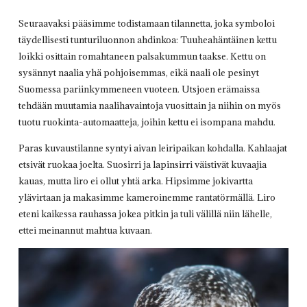
Seuraavaksi pääsimme todistamaan tilannetta, joka symboloi
täydellisesti tunturiluonnon ahdinkoa: Tuuheahäntäinen kettu
loikki osittain romahtaneen palsakummun taakse. Kettu on
sysännyt naalia yhä pohjoisemmas, eikä naali ole pesinyt
Suomessa pariinkymmeneen vuoteen. Utsjoen erämaissa
tehdään muutamia naalihavaintoja vuosittain ja niihin on myös
tuotu ruokinta-automaatteja, joihin kettu ei isompana mahdu.
Paras kuvaustilanne syntyi aivan leiripaikan kohdalla. Kahlaajat
etsivät ruokaa joelta. Suosirri ja lapinsirri väistivät kuvaajia
kauas, mutta liro ei ollut yhtä arka. Hipsimme jokivartta
ylävirtaan ja makasimme kameroinemme rantatörmällä. Liro
eteni kaikessa rauhassa jokea pitkin ja tuli välillä niin lähelle,
ettei meinannut mahtua kuvaan.