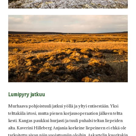
Lumipyry jatkuu
Murhaava pohjoistuuli jatkui yöllä ja yltyi entisestään. Yksi
telttakiila irtosi, mutta pienen korjausoperaation jälkeen teltta
kesti. Kangas paukkui hurjasti ja tuuli puhalsi teltan liepeiden
alta. Kaverini Hilleberg Anjania korkeine liepeineen ei ehkä ole
tarkoitettu aivan näin suojattomiin oloihin. Askartelin kuoritakin