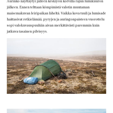
Aurinko näyttäytyi jälleen keskiyön korvilla rajun lumikuuron
jälkeen. Ennen telttaan kömpimistä valotin muutaman
maisemakuvan leiripaikan läheltä. Vaikka kova tuuli ja lumisade
haittasivat retkielämää, pyryjen ja auringonpaisteen vuorottelu
sopi valokuvauspuuhiin aivan merkittävästi paremmin kuin
jatkuva tasainen pilvisyys.