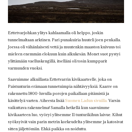
Erttetvarjohkan ylitys kahlaamalla oli helppo, joskin
tunnelmaltaan arktinen. Pari punakuiria huuteli joen penkalla.
Joessa oli vähänlaisesti vettä ja muutenkin maaston kuivuus toi
mieleen enemmän elokuun kuin alkukesän. Monet suot pystyi
ylittämään vaelluskengillä, itselläni oli tosin kumpparit
varmuuden vuoksi.
Saavuimme alkuillasta Erttetvarrin kivikaarteelle, joka on
Paistunturin erämaan tunnetuimpia nähtävyyksiä. Kaarre on
rakennettu 1800-luvulla porojen paikallaan pitämistä ja
käsittelyä varten. Aiheesta lisää
Suomen Ladun sivuilla.
Varsin
vaikuttava rakennelma! Samalla hetkellä kun saavuimme
kivikaarteen luo, vyöryi ylitsemme 11 tunturikihun laivue. Kihut
syöksyivät vain parin metrin korkeudelta ylitsemme ja katosivat
sitten jäljettömiin. Ehkä paikka on noiduttu.