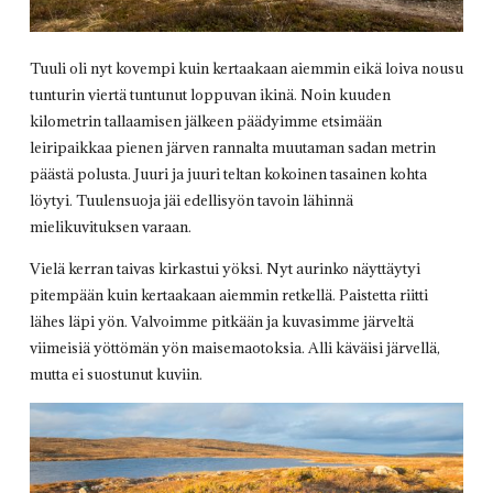
Tuuli oli nyt kovempi kuin kertaakaan aiemmin eikä loiva nousu
tunturin viertä tuntunut loppuvan ikinä. Noin kuuden
kilometrin tallaamisen jälkeen päädyimme etsimään
leiripaikkaa pienen järven rannalta muutaman sadan metrin
päästä polusta. Juuri ja juuri teltan kokoinen tasainen kohta
löytyi. Tuulensuoja jäi edellisyön tavoin lähinnä
mielikuvituksen varaan.
Vielä kerran taivas kirkastui yöksi. Nyt aurinko näyttäytyi
pitempään kuin kertaakaan aiemmin retkellä. Paistetta riitti
lähes läpi yön. Valvoimme pitkään ja kuvasimme järveltä
viimeisiä yöttömän yön maisemaotoksia. Alli käväisi järvellä,
mutta ei suostunut kuviin.