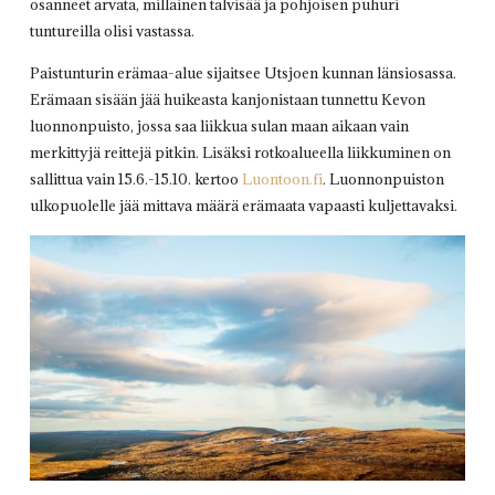
osanneet arvata, millainen talvisää ja pohjoisen puhuri
tuntureilla olisi vastassa.
Paistunturin erämaa-alue sijaitsee Utsjoen kunnan länsiosassa.
Erämaan sisään jää huikeasta kanjonistaan tunnettu Kevon
luonnonpuisto, jossa saa liikkua sulan maan aikaan vain
merkittyjä reittejä pitkin. Lisäksi rotkoalueella liikkuminen on
sallittua vain 15.6.-15.10. kertoo
Luontoon.fi
. Luonnonpuiston
ulkopuolelle jää mittava määrä erämaata vapaasti kuljettavaksi.