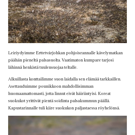
Leiriydyimme Erttetvárjohkan pohjoisrannalle kävelymatkan
päähän pieneltä palsasuolta. Vaatimaton kumpare tarjosi
lähinnä henkistä tuulensuojaa teltalle.
Alkuillasta konttailimme suon laidalla sen elämää tarkkaillen.
Asettauduimme pounikkoon mahdollisimman
huomaamattomasti, jotta linnut eivät häiriintyisi. Koreat
suokukot yrittivät pientä soidinta palsakummun päällä.
Kapustarinnalle tuli kiire suokukon paljastaessa röyhelönsä.