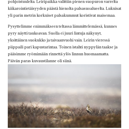
pohjoistuulelta. Leiripaikka valittiin pienen suopuron varrelta
kiikarointietäisyyden päästä hienolta palsasuoalueelta. Lukuisat
yli parin metrin korkuiset palsakummut koristivat maisemaa.
Pysyttelimme enimmäkseen teltassa lämmittelemässä, kunnes
pyry näytti taukoavan. Suolla ei juuri lintuja näkynyt,
yksittäinen suokukko ja taivaanvuohi vain. Leirin vieressä
piippaili pari kapustarintaa. Toinen istahti nyppylän taakse ja
pääsimme ryömimään rinnettä ylös linnun huomaamatta.
Päivän paras kuvaustilanne oli siinä.