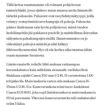
Tällä kertaa suuntanamme oli erämaan pohjoisosan
tunturiylänkö, jossa sijaitsee muun muassa useita linnustolle
tärkeitä palsasoita. Palsasuot ovat suoyhdistymätyyppi, joilla
esiintyy routaytimisiä turvekumpuja eli palsoja. Palsasoita
pääsee ihailemaan vain hyvin pohjoisessa, missä vuoden
keskilämpötila jää pakkasen puolelle ja mahdollistaa ikiroudan
säilymisen palsakumpujen sisällä. Ilmastonmuutos on jo
vähentänyt palsojen määrää ja tahti kiihtyy
lähivuosikymmeninä. Nyt oli siis korkea aika tutustua tähän
osaan maamme luonnosta.
Lintuteemaiselle retkelle lähti mukaan raskaampaa
kuvauskalustoa kuin millekään aiemmalle vaellukselleni.
Rinkkaan sujahti Canon 300 mm f/2.8L IS varustettuna 1.4X-
telejatkeella. Maisemakuvia varten otin mukaan Canon 16-
35mm f/2.8L II:n. Kamerarunkona toimi tuore hankintani
Canon EOS 80D, joka sopii lintukuvaukseen maisemakamera
6D:tä paremmin. Yhteensä kameravarusteita tuli raahattavaksi
reilut 5 kiloa.