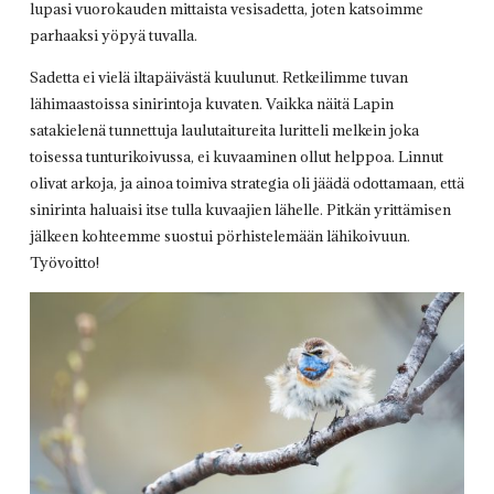
lupasi vuorokauden mittaista vesisadetta, joten katsoimme
parhaaksi yöpyä tuvalla.
Sadetta ei vielä iltapäivästä kuulunut. Retkeilimme tuvan
lähimaastoissa sinirintoja kuvaten. Vaikka näitä Lapin
satakielenä tunnettuja laulutaitureita luritteli melkein joka
toisessa tunturikoivussa, ei kuvaaminen ollut helppoa. Linnut
olivat arkoja, ja ainoa toimiva strategia oli jäädä odottamaan, että
sinirinta haluaisi itse tulla kuvaajien lähelle. Pitkän yrittämisen
jälkeen kohteemme suostui pörhistelemään lähikoivuun.
Työvoitto!