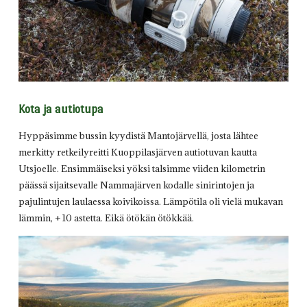
Kota ja autiotupa
Hyppäsimme bussin kyydistä Mantojärvellä, josta lähtee
merkitty retkeilyreitti Kuoppilasjärven autiotuvan kautta
Utsjoelle. Ensimmäiseksi yöksi talsimme viiden kilometrin
päässä sijaitsevalle Nammajärven kodalle sinirintojen ja
pajulintujen laulaessa koivikoissa. Lämpötila oli vielä mukavan
lämmin, + 10 astetta. Eikä ötökän ötökkää.