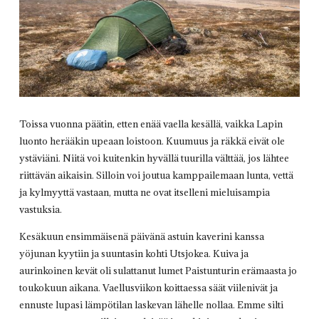
Toissa vuonna päätin, etten enää vaella kesällä, vaikka Lapin
luonto herääkin upeaan loistoon. Kuumuus ja räkkä eivät ole
ystäviäni. Niitä voi kuitenkin hyvällä tuurilla välttää, jos lähtee
riittävän aikaisin. Silloin voi joutua kamppailemaan lunta, vettä
ja kylmyyttä vastaan, mutta ne ovat itselleni mieluisampia
vastuksia.
Kesäkuun ensimmäisenä päivänä astuin kaverini kanssa
yöjunan kyytiin ja suuntasin kohti Utsjokea. Kuiva ja
aurinkoinen kevät oli sulattanut lumet Paistunturin erämaasta jo
toukokuun aikana. Vaellusviikon koittaessa säät viilenivät ja
ennuste lupasi lämpötilan laskevan lähelle nollaa. Emme silti