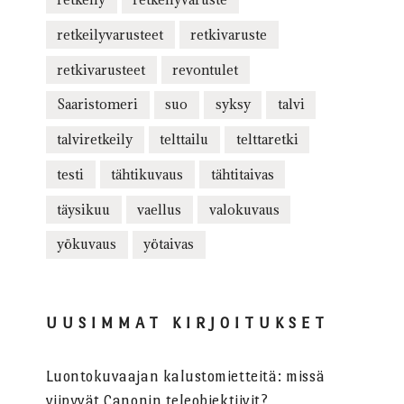
retkeilyvarusteet
retkivaruste
retkivarusteet
revontulet
Saaristomeri
suo
syksy
talvi
talviretkeily
telttailu
telttaretki
testi
tähtikuvaus
tähtitaivas
täysikuu
vaellus
valokuvaus
yökuvaus
yötaivas
UUSIMMAT KIRJOITUKSET
Luontokuvaajan kalustomietteitä: missä
viipyvät Canonin teleobjektiivit?