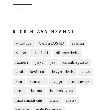
BLOGIN AVAINSANAT
autiotupa
Canon EOS 6D
erämaa
Espoo
Helsinki
hiihtoretkeily
Itämeri
järvi
jää
kansallispuisto
kesä
kesäkuu
kevytretkeily
kevät
kuu
kuutamo
Lappi
lintukuvaus
lumi
luonto
luontokuvaus
maisemakuvaus
meri
metsä
retkeily
retkeilyvaruste