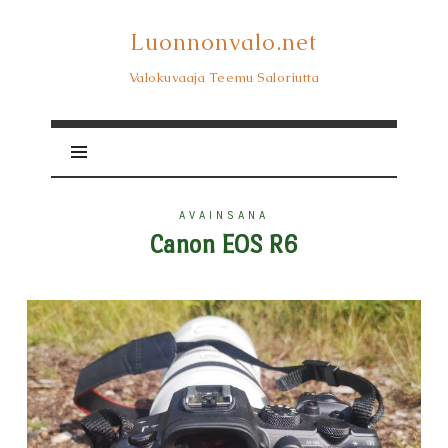
Luonnonvalo.net
Luonnonvalo.net
Valokuvaaja Teemu Saloriutta
AVAINSANA
Canon EOS R6