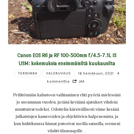
Canon EOS R6 ja RF 100-500mm f/4.5-7.1L IS
USM: kokemuksia ensimmäisiltä kuukausilta
TEKNIIKKA
VALOKUVAUS
16 heinäkuun, 2021
4
kommenttia
JAA
Peilittömään kalustoon vaihtaminen ehti pyöriä mielessäni
jo useamman vuoden, ja tänä keväänä ajatukset vihdoin
muuttuivat todeksi. Odottelin kärsivällisesti viime kesänä
julkaistujen kameroiden ja objektiivien halpenemista, ja
kun huhtikuussa hinnat putosivat useilla satasilla, sormeni
vilahti tilausnapille…