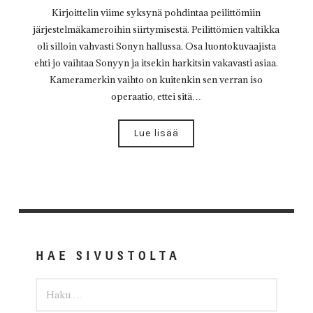
Kirjoittelin viime syksynä pohdintaa peilittömiin
järjestelmäkameroihin siirtymisestä. Peilittömien valtikka
oli silloin vahvasti Sonyn hallussa. Osa luontokuvaajista
ehti jo vaihtaa Sonyyn ja itsekin harkitsin vakavasti asiaa.
Kameramerkin vaihto on kuitenkin sen verran iso
operaatio, ettei sitä…
Lue lisää
HAE SIVUSTOLTA
HAKU: