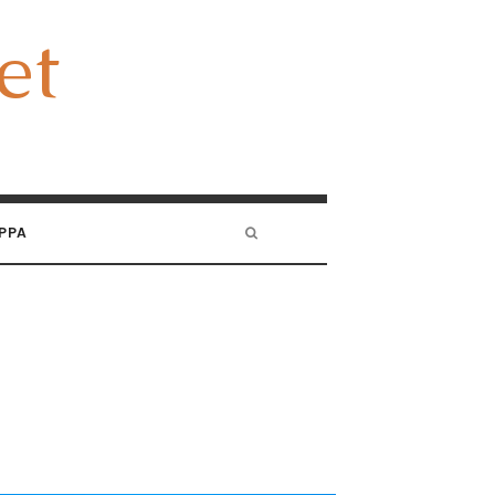
et
et
PPA