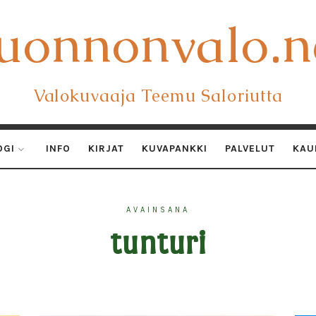
uonnonvalo.n
uonnonvalo.n
Valokuvaaja Teemu Saloriutta
OGI
INFO
KIRJAT
KUVAPANKKI
PALVELUT
KAU
AVAINSANA
tunturi