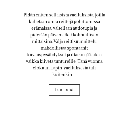
Pidän eniten sellaisista vaelluksista, joilla
kuljetaan omia reittejä poluttomissa
erämaissa, vältellään autiotupia ja
pidetään päivämatkat kohtuullisen
mittaisina. Väljä reittisuunnittelu
mahdollistaa spontaanit
kuvauspysähdykset ja iltaisin jää aikaa
vaikka kiivetä tuntureille. Tänä vuonna
elokuun Lapin-vaelluksesta tuli
kuitenkin…
Lue lisää