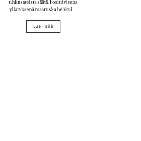
tihkusateista säätä. Positiivisena
yllätyksenä maaruska hehkui…
Lue lisää