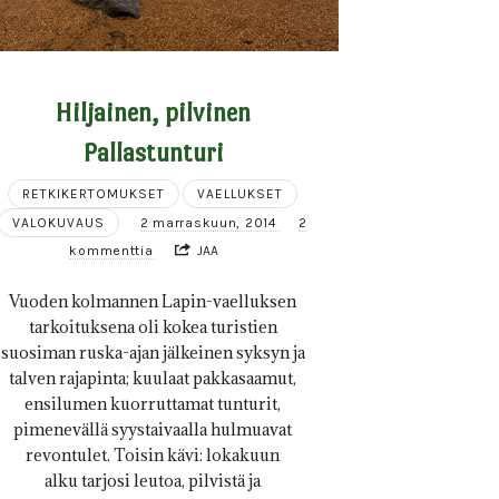
Hiljainen, pilvinen
Pallastunturi
RETKIKERTOMUKSET
VAELLUKSET
VALOKUVAUS
2 marraskuun, 2014
2
kommenttia
JAA
Vuoden kolmannen Lapin-vaelluksen
tarkoituksena oli kokea turistien
suosiman ruska-ajan jälkeinen syksyn ja
talven rajapinta; kuulaat pakkasaamut,
ensilumen kuorruttamat tunturit,
pimenevällä syystaivaalla hulmuavat
revontulet. Toisin kävi: lokakuun
alku tarjosi leutoa, pilvistä ja