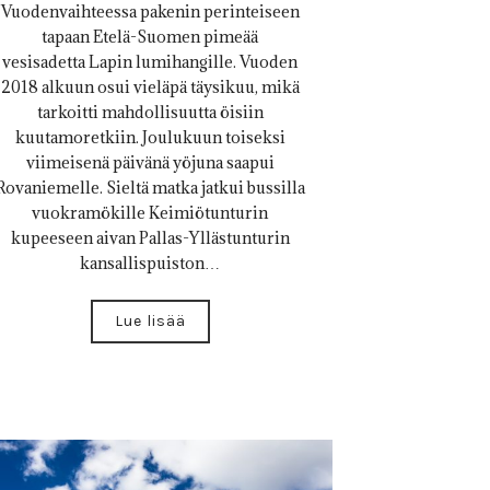
Vuodenvaihteessa pakenin perinteiseen
tapaan Etelä-Suomen pimeää
vesisadetta Lapin lumihangille. Vuoden
2018 alkuun osui vieläpä täysikuu, mikä
tarkoitti mahdollisuutta öisiin
kuutamoretkiin. Joulukuun toiseksi
viimeisenä päivänä yöjuna saapui
Rovaniemelle. Sieltä matka jatkui bussilla
vuokramökille Keimiötunturin
kupeeseen aivan Pallas-Yllästunturin
kansallispuiston…
Lue lisää