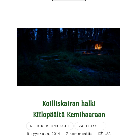
Koilliskairan halki
Kiilopäältä Kemihaaraan
RETKIKERTOMUKSET
VAELLUKSET
9 syyskuun, 2014
7 kommenttia
JAA