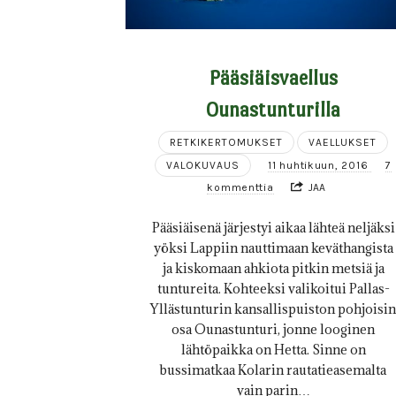
Pääsiäisvaellus
Ounastunturilla
RETKIKERTOMUKSET
VAELLUKSET
VALOKUVAUS
11 huhtikuun, 2016
7
kommenttia
JAA
Pääsiäisenä järjestyi aikaa lähteä neljäksi
yöksi Lappiin nauttimaan keväthangista
ja kiskomaan ahkiota pitkin metsiä ja
tuntureita. Kohteeksi valikoitui Pallas-
Yllästunturin kansallispuiston pohjoisin
osa Ounastunturi, jonne looginen
lähtöpaikka on Hetta. Sinne on
bussimatkaa Kolarin rautatieasemalta
vain parin…