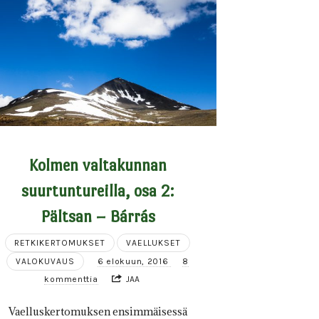
Kolmen valtakunnan
suurtuntureilla, osa 2:
Pältsan – Bárrás
RETKIKERTOMUKSET
VAELLUKSET
VALOKUVAUS
6 elokuun, 2016
8
kommenttia
JAA
Vaelluskertomuksen ensimmäisessä