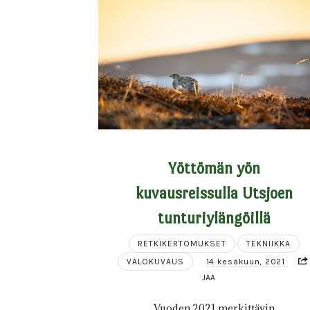
Yöttömän yön
kuvausreissulla Utsjoen
tunturiylängöillä
RETKIKERTOMUKSET
TEKNIIKKA
VALOKUVAUS
14 kesäkuun, 2021
JAA
Vuoden 2021 merkittävin