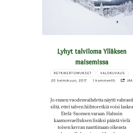
Lyhyt talviloma Ylläksen
maisemissa
RETKIKERTOMUKSET
VALOKUVAUS
20 helmikuun, 2017
1 kommentti
JAA
Jo ennen vuodenvaihdetta näytti vahvast
siltä, ettei talven hiihtoretkiä voisi laske
Etelä-Suomen varaan. Halusin
kaamosvaelluksen lisäksi päästä vielä
toisen kerran nauttimaan oikeasta