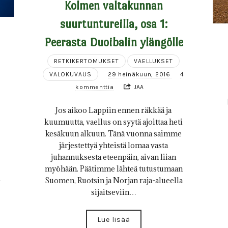
Kolmen valtakunnan
suurtuntureilla, osa 1:
Peerasta Duoibalin ylängölle
RETKIKERTOMUKSET
VAELLUKSET
VALOKUVAUS
29 heinäkuun, 2016
4
kommenttia
JAA
Jos aikoo Lappiin ennen räkkää ja
kuumuutta, vaellus on syytä ajoittaa heti
kesäkuun alkuun. Tänä vuonna saimme
järjestettyä yhteistä lomaa vasta
juhannuksesta eteenpäin, aivan liian
myöhään. Päätimme lähteä tutustumaan
Suomen, Ruotsin ja Norjan raja-alueella
sijaitseviin…
Lue lisää