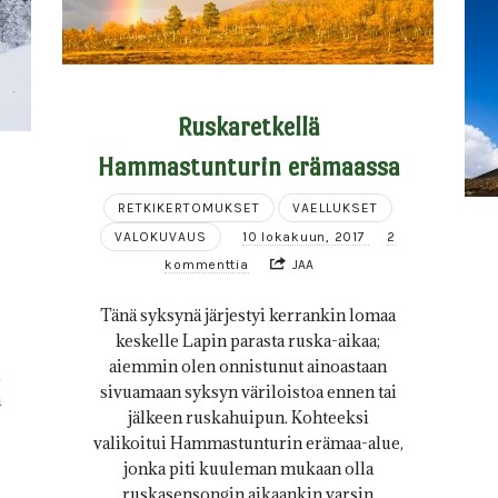
Ruskaretkellä
Hammastunturin erämaassa
RETKIKERTOMUKSET
VAELLUKSET
VALOKUVAUS
10 lokakuun, 2017
2
kommenttia
JAA
Tänä syksynä järjestyi kerrankin lomaa
keskelle Lapin parasta ruska-aikaa;
aiemmin olen onnistunut ainoastaan
i
sivuamaan syksyn väriloistoa ennen tai
a
jälkeen ruskahuipun. Kohteeksi
valikoitui Hammastunturin erämaa-alue,
jonka piti kuuleman mukaan olla
ruskasensongin aikaankin varsin