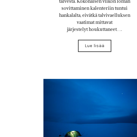
talvesta. Kokonaisen viikon loman
sovittaminen kalenteriin tuntui
hankalalta, eivätkä talvivaelluksen
vaatimat mittavat
järjestelyt houkuttaneet….
Lue lisää