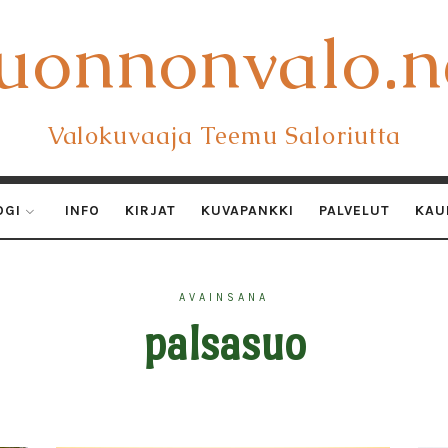
uonnonvalo.n
uonnonvalo.n
Valokuvaaja Teemu Saloriutta
OGI
INFO
KIRJAT
KUVAPANKKI
PALVELUT
KAU
AVAINSANA
palsasuo