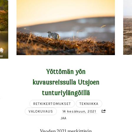
Yöttömän yön
kuvausreissulla Utsjoen
tunturiylängöillä
,
RETKIKERTOMUKSET
TEKNIIKKA
VALOKUVAUS
14 kesäkuun, 2021
JAA
Vuoden 2021 merkittävin