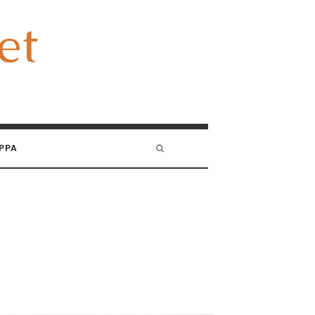
et
et
PPA