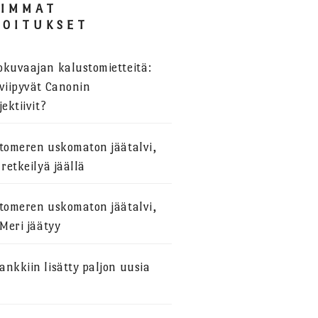
SIMMAT
JOITUKSET
okuvaajan kalustomietteitä:
viipyvät Canonin
jektiivit?
stomeren uskomaton jäätalvi,
 retkeilyä jäällä
stomeren uskomaton jäätalvi,
 Meri jäätyy
nkkiin lisätty paljon uusia