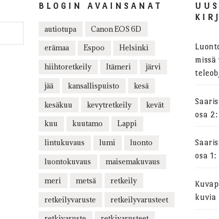
BLOGIN AVAINSANAT
UU
KIR
autiotupa
Canon EOS 6D
Luont
erämaa
Espoo
Helsinki
missä 
hiihtoretkeily
Itämeri
järvi
teleob
jää
kansallispuisto
kesä
Saari
kesäkuu
kevytretkeily
kevät
osa 2:
kuu
kuutamo
Lappi
lintukuvaus
lumi
luonto
Saari
osa 1:
luontokuvaus
maisemakuvaus
meri
metsä
retkeily
Kuvapa
kuvia
retkeilyvaruste
retkeilyvarusteet
retkivaruste
retkivarusteet