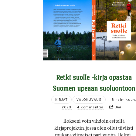
Retki suolle -kirja opastaa
Suomen upeaan suoluontoon
KIRJAT
VALOKUVAUS
8 helmikuun
2023
4 kommenttia
JAA
Ilokseni voin vihdoin esitellä
kirjaprojektin, jossa olen ollut tiiviisti
mukana viimeiset pari vuotta. Helmi-