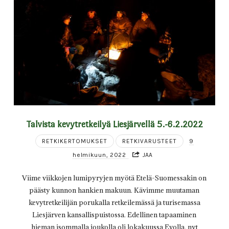
Talvista kevytretkeilyä Liesjärvellä 5.-6.2.2022
RETKIKERTOMUKSET
RETKIVARUSTEET
9
helmikuun, 2022
JAA
Viime viikkojen lumipyryjen myötä Etelä-Suomessakin on
päästy kunnon hankien makuun. Kävimme muutaman
kevytretkeilijän porukalla retkeilemässä ja turisemassa
Liesjärven kansallispuistossa. Edellinen tapaaminen
hieman isommalla joukolla oli lokakuussa Evolla, nyt