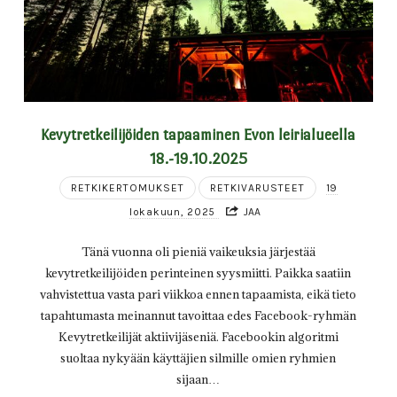
Kevytretkeilijöiden tapaaminen Evon leirialueella
18.-19.10.2025
RETKIKERTOMUKSET
RETKIVARUSTEET
19
lokakuun, 2025
JAA
Tänä vuonna oli pieniä vaikeuksia järjestää
kevytretkeilijöiden perinteinen syysmiitti. Paikka saatiin
vahvistettua vasta pari viikkoa ennen tapaamista, eikä tieto
tapahtumasta meinannut tavoittaa edes Facebook-ryhmän
Kevytretkeilijät aktiivijäseniä. Facebookin algoritmi
suoltaa nykyään käyttäjien silmille omien ryhmien
sijaan…