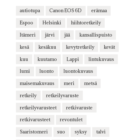
autiotupa
Canon EOS 6D
erämaa
Espoo
Helsinki
hiihtoretkeily
Itämeri
järvi
jää
kansallispuisto
kesä
kesäkuu
kevytretkeily
kevät
kuu
kuutamo
Lappi
lintukuvaus
lumi
luonto
luontokuvaus
maisemakuvaus
meri
metsä
retkeily
retkeilyvaruste
retkeilyvarusteet
retkivaruste
retkivarusteet
revontulet
Saaristomeri
suo
syksy
talvi