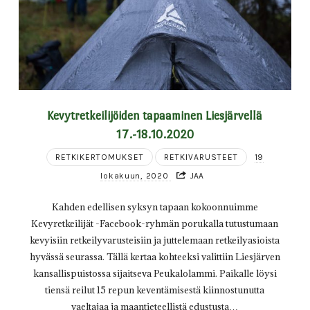
Kevytretkeilijöiden tapaaminen Liesjärvellä
17.-18.10.2020
RETKIKERTOMUKSET
RETKIVARUSTEET
19
lokakuun, 2020
JAA
Kahden edellisen syksyn tapaan kokoonnuimme
Kevyretkeilijät -Facebook-ryhmän porukalla tutustumaan
kevyisiin retkeilyvarusteisiin ja juttelemaan retkeilyasioista
hyvässä seurassa. Tällä kertaa kohteeksi valittiin Liesjärven
kansallispuistossa sijaitseva Peukalolammi. Paikalle löysi
tiensä reilut 15 repun keventämisestä kiinnostunutta
vaeltajaa ja maantieteellistä edustusta…