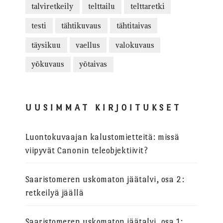
talviretkeily
telttailu
telttaretki
testi
tähtikuvaus
tähtitaivas
täysikuu
vaellus
valokuvaus
yökuvaus
yötaivas
UUSIMMAT KIRJOITUKSET
Luontokuvaajan kalustomietteitä: missä
viipyvät Canonin teleobjektiivit?
Saaristomeren uskomaton jäätalvi, osa 2:
retkeilyä jäällä
Saaristomeren uskomaton jäätalvi, osa 1: