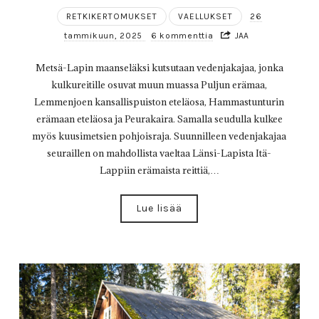
RETKIKERTOMUKSET
VAELLUKSET
26
tammikuun, 2025
6 kommenttia
JAA
Metsä-Lapin maanseläksi kutsutaan vedenjakajaa, jonka
kulkureitille osuvat muun muassa Puljun erämaa,
Lemmenjoen kansallispuiston eteläosa, Hammastunturin
erämaan eteläosa ja Peurakaira. Samalla seudulla kulkee
myös kuusimetsien pohjoisraja. Suunnilleen vedenjakajaa
seuraillen on mahdollista vaeltaa Länsi-Lapista Itä-
Lappiin erämaista reittiä,…
Lue lisää