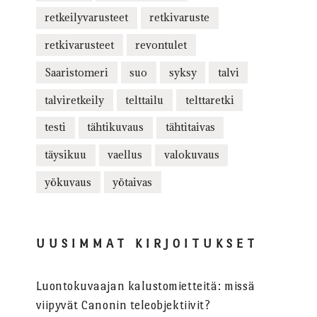
retkeilyvarusteet
retkivaruste
retkivarusteet
revontulet
Saaristomeri
suo
syksy
talvi
talviretkeily
telttailu
telttaretki
testi
tähtikuvaus
tähtitaivas
täysikuu
vaellus
valokuvaus
yökuvaus
yötaivas
UUSIMMAT KIRJOITUKSET
Luontokuvaajan kalustomietteitä: missä
viipyvät Canonin teleobjektiivit?