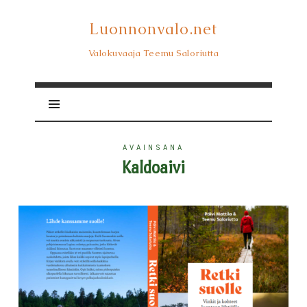
Luonnonvalo.net
Luonnonvalo.net
Valokuvaaja Teemu Saloriutta
AVAINSANA
Kaldoaivi