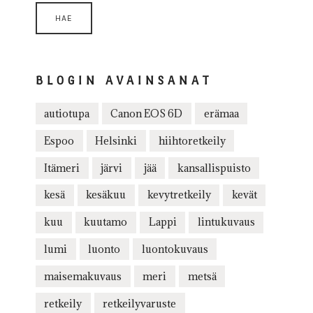
BLOGIN AVAINSANAT
autiotupa
Canon EOS 6D
erämaa
Espoo
Helsinki
hiihtoretkeily
Itämeri
järvi
jää
kansallispuisto
kesä
kesäkuu
kevytretkeily
kevät
kuu
kuutamo
Lappi
lintukuvaus
lumi
luonto
luontokuvaus
maisemakuvaus
meri
metsä
retkeily
retkeilyvaruste