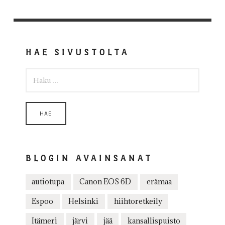
HAE SIVUSTOLTA
HAKU:
BLOGIN AVAINSANAT
autiotupa
Canon EOS 6D
erämaa
Espoo
Helsinki
hiihtoretkeily
Itämeri
järvi
jää
kansallispuisto