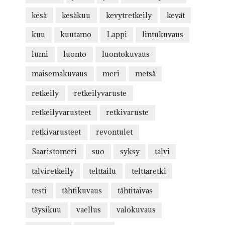
kesä
kesäkuu
kevytretkeily
kevät
kuu
kuutamo
Lappi
lintukuvaus
lumi
luonto
luontokuvaus
maisemakuvaus
meri
metsä
retkeily
retkeilyvaruste
retkeilyvarusteet
retkivaruste
retkivarusteet
revontulet
Saaristomeri
suo
syksy
talvi
talviretkeily
telttailu
telttaretki
testi
tähtikuvaus
tähtitaivas
täysikuu
vaellus
valokuvaus