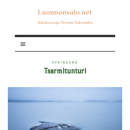
Luonnonvalo.net
Luonnonvalo.net
Valokuvaaja Teemu Saloriutta
AVAINSANA
Tsarmitunturi