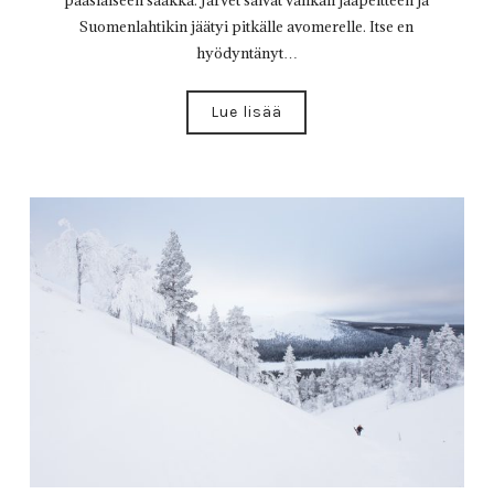
pääsiäiseen saakka. Järvet saivat vankan jääpeitteen ja
Suomenlahtikin jäätyi pitkälle avomerelle. Itse en
hyödyntänyt…
Lue lisää