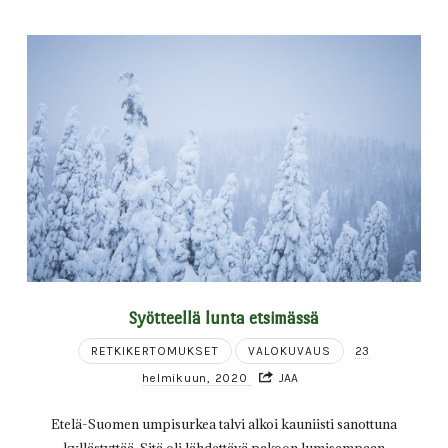
Syötteellä lunta etsimässä
RETKIKERTOMUKSET
VALOKUVAUS
23
helmikuun, 2020
JAA
Etelä-Suomen umpisurkea talvi alkoi kauniisti sanottuna
kyllästyttää. Sitä oli lähdettävä pakoon lumisempaan