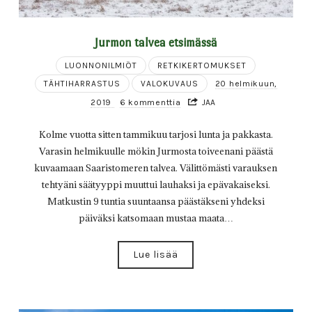
Jurmon talvea etsimässä
LUONNONILMIÖT
RETKIKERTOMUKSET
TÄHTIHARRASTUS
VALOKUVAUS
20 helmikuun,
2019
6 kommenttia
JAA
Kolme vuotta sitten tammikuu tarjosi lunta ja pakkasta.
Varasin helmikuulle mökin Jurmosta toiveenani päästä
kuvaamaan Saaristomeren talvea. Välittömästi varauksen
tehtyäni säätyyppi muuttui lauhaksi ja epävakaiseksi.
Matkustin 9 tuntia suuntaansa päästäkseni yhdeksi
päiväksi katsomaan mustaa maata…
Lue lisää