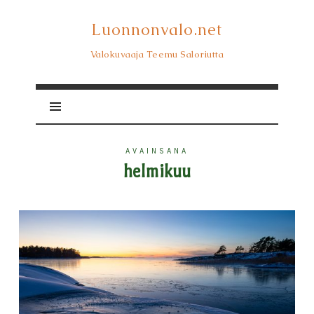
Luonnonvalo.net
Luonnonvalo.net
Valokuvaaja Teemu Saloriutta
AVAINSANA
helmikuu