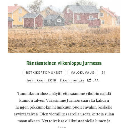
Räntäsateinen viikonloppu Jurmossa
RETKIKERTOMUKSET
VALOKUVAUS
24
helmikuun, 2016
2 kommenttia
JAA
Tammikuun alussa näytti, että saamme vihdoin nähdä
kunnon talven. Varasimme Jurmon saarelta kahden
hengen pikkumökin helmikuun puoleenväliin, keskelle
syvintä talvea. Olen vieraillut saarella useita kertoja sulan
maan aikaan. Nyt toiveissa oli ikuistaa siellä lumen ja
jään…