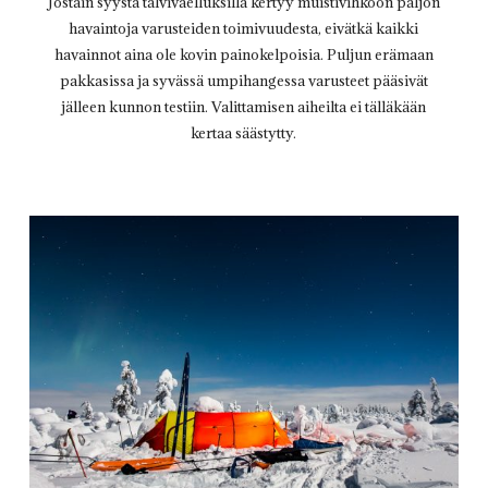
Jostain syystä talvivaelluksilla kertyy muistivihkoon paljon
havaintoja varusteiden toimivuudesta, eivätkä kaikki
havainnot aina ole kovin painokelpoisia. Puljun erämaan
pakkasissa ja syvässä umpihangessa varusteet pääsivät
jälleen kunnon testiin. Valittamisen aiheilta ei tälläkään
kertaa säästytty.