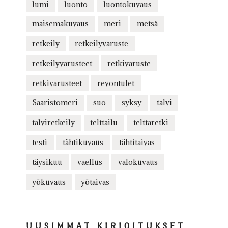
lumi
luonto
luontokuvaus
maisemakuvaus
meri
metsä
retkeily
retkeilyvaruste
retkeilyvarusteet
retkivaruste
retkivarusteet
revontulet
Saaristomeri
suo
syksy
talvi
talviretkeily
telttailu
telttaretki
testi
tähtikuvaus
tähtitaivas
täysikuu
vaellus
valokuvaus
yökuvaus
yötaivas
UUSIMMAT KIRJOITUKSET