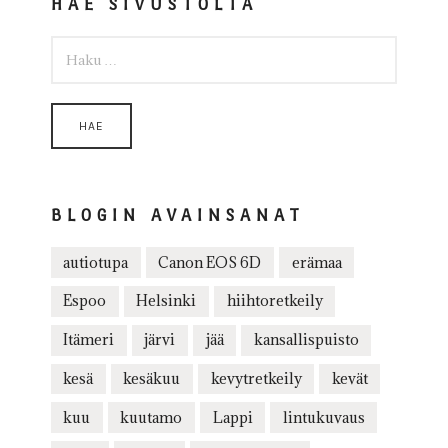
HAE SIVUSTOLTA
HAKU:
BLOGIN AVAINSANAT
autiotupa
Canon EOS 6D
erämaa
Espoo
Helsinki
hiihtoretkeily
Itämeri
järvi
jää
kansallispuisto
kesä
kesäkuu
kevytretkeily
kevät
kuu
kuutamo
Lappi
lintukuvaus