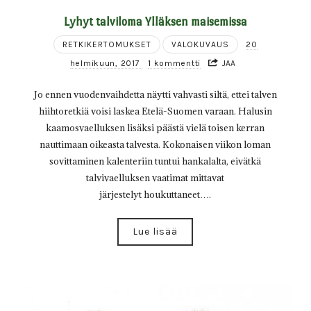
Lyhyt talviloma Ylläksen maisemissa
RETKIKERTOMUKSET
VALOKUVAUS
20
helmikuun, 2017
1 kommentti
JAA
Jo ennen vuodenvaihdetta näytti vahvasti siltä, ettei talven
hiihtoretkiä voisi laskea Etelä-Suomen varaan. Halusin
kaamosvaelluksen lisäksi päästä vielä toisen kerran
nauttimaan oikeasta talvesta. Kokonaisen viikon loman
sovittaminen kalenteriin tuntui hankalalta, eivätkä
talvivaelluksen vaatimat mittavat
järjestelyt houkuttaneet….
Lue lisää