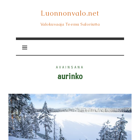
Luonnonvalo.net
Luonnonvalo.net
Valokuvaaja Teemu Saloriutta
AVAINSANA
aurinko