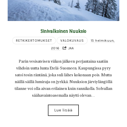
Sinivalkoinen Nuuksio
RETKIKERTOMUKSET
VALOKUVAUS
15 helmikuun,
2016
JAA
Parin vesisateisen viikon jälkeen perjantaina saatiin
vihdoin uutta lunta Etelä-Suomeen. Kaupungissa pyry
satoi tosin räntänä, joka suli lähes kokonaan pois. Mutta
näillä säillä lumiraja on jyrkkä. Nuuksion järviylängöllä
tilanne voi olla aivan erilainen kuin rannikolla. Solvallan
säähavaintoasemalla näytti olevan…
Lue lisää