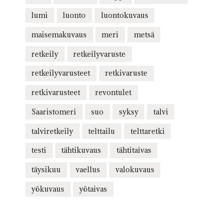
lumi
luonto
luontokuvaus
maisemakuvaus
meri
metsä
retkeily
retkeilyvaruste
retkeilyvarusteet
retkivaruste
retkivarusteet
revontulet
Saaristomeri
suo
syksy
talvi
talviretkeily
telttailu
telttaretki
testi
tähtikuvaus
tähtitaivas
täysikuu
vaellus
valokuvaus
yökuvaus
yötaivas