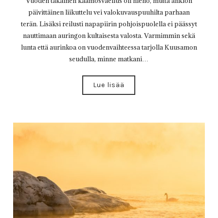
Vuoden takainen kaamosvaellus oli hieno, mutta ahkion
päivittäinen liikuttelu vei valokuvauspuuhilta parhaan
terän. Lisäksi reilusti napapiirin pohjoispuolella ei päässyt
nauttimaan auringon kultaisesta valosta. Varmimmin sekä
lunta että aurinkoa on vuodenvaihteessa tarjolla Kuusamon
seudulla, minne matkani…
Lue lisää