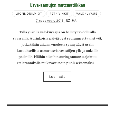
Usva-aamujen matematiikkaa
LUONNONILMIÖT
RETKIVINKIT
VALOKUVAUS
7 syyskuun, 2013
JAA
Tällä viikolla valokuvaajia on hellitty täydellisillä
syyssäillä. Aurinkoisia päiviä ovat seuranneet tyynet yöt,
jotka tähän aikaan vuodesta synnyttävät usein
kuvauksellisia aamu-usvia vesistöjen ylle ja aukeille
paikoille. Näihin aikoihin auringonnousu ajoittuu
etelärannikolla mukavasti noin puoli seitsemäksi,…
Lue lisää