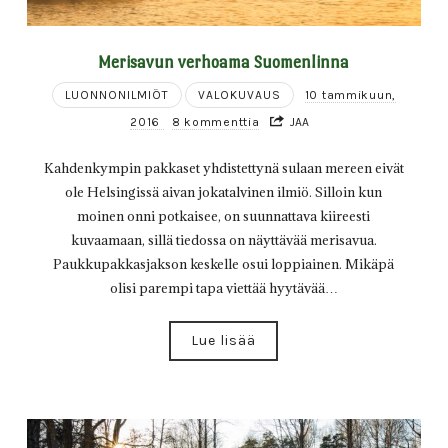
Merisavun verhoama Suomenlinna
LUONNONILMIÖT
VALOKUVAUS
10 tammikuun,
2016
8 kommenttia
JAA
Kahdenkympin pakkaset yhdistettynä sulaan mereen eivät
ole Helsingissä aivan jokatalvinen ilmiö. Silloin kun
moinen onni potkaisee, on suunnattava kiireesti
kuvaamaan, sillä tiedossa on näyttävää merisavua.
Paukkupakkasjakson keskelle osui loppiainen. Mikäpä
olisi parempi tapa viettää hyytävää…
Lue lisää