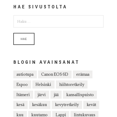
HAE SIVUSTOLTA
HAKU:
BLOGIN AVAINSANAT
autiotupa
Canon EOS 6D
erämaa
Espoo
Helsinki
hiihtoretkeily
Itämeri
järvi
jää
kansallispuisto
kesä
kesäkuu
kevytretkeily
kevät
kuu
kuutamo
Lappi
lintukuvaus