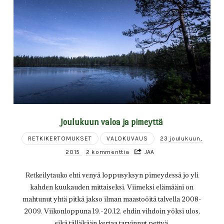
Joulukuun valoa ja pimeyttä
RETKIKERTOMUKSET
VALOKUVAUS
23 joulukuun,
2015
2 kommenttia
JAA
Retkeilytauko ehti venyä loppusyksyn pimeydessä jo yli
kahden kuukauden mittaiseksi. Viimeksi elämääni on
mahtunut yhtä pitkä jakso ilman maastoöitä talvella 2008-
2009. Viikonloppuna 19.-20.12. ehdin vihdoin yöksi ulos,
eikä tälläkään kertaa tarvinnut pettyä.