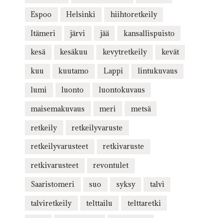
Espoo
Helsinki
hiihtoretkeily
Itämeri
järvi
jää
kansallispuisto
kesä
kesäkuu
kevytretkeily
kevät
kuu
kuutamo
Lappi
lintukuvaus
lumi
luonto
luontokuvaus
maisemakuvaus
meri
metsä
retkeily
retkeilyvaruste
retkeilyvarusteet
retkivaruste
retkivarusteet
revontulet
Saaristomeri
suo
syksy
talvi
talviretkeily
telttailu
telttaretki