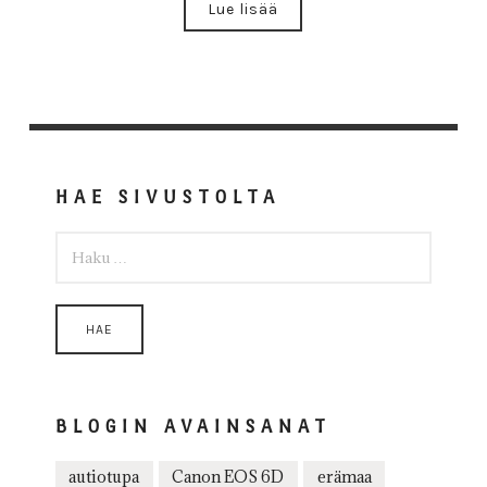
Lue lisää
HAE SIVUSTOLTA
HAKU:
BLOGIN AVAINSANAT
autiotupa
Canon EOS 6D
erämaa