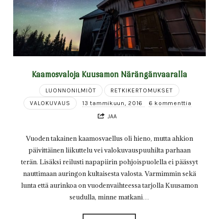
Kaamosvaloja Kuusamon Närängänvaaralla
LUONNONILMIÖT
RETKIKERTOMUKSET
VALOKUVAUS
13 tammikuun, 2016
6 kommenttia
JAA
Vuoden takainen kaamosvaellus oli hieno, mutta ahkion
päivittäinen liikuttelu vei valokuvauspuuhilta parhaan
terän. Lisäksi reilusti napapiirin pohjoispuolella ei päässyt
nauttimaan auringon kultaisesta valosta. Varmimmin sekä
lunta että aurinkoa on vuodenvaihteessa tarjolla Kuusamon
seudulla, minne matkani…