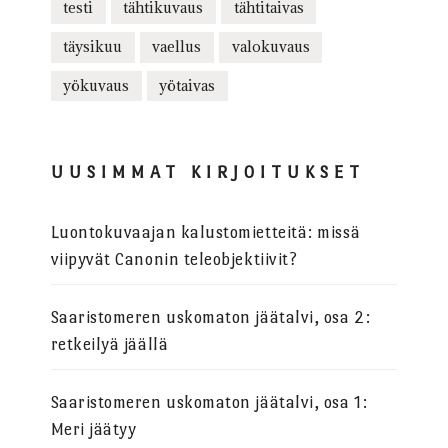
testi
tähtikuvaus
tähtitaivas
täysikuu
vaellus
valokuvaus
yökuvaus
yötaivas
UUSIMMAT KIRJOITUKSET
Luontokuvaajan kalustomietteitä: missä
viipyvät Canonin teleobjektiivit?
Saaristomeren uskomaton jäätalvi, osa 2:
retkeilyä jäällä
Saaristomeren uskomaton jäätalvi, osa 1:
Meri jäätyy