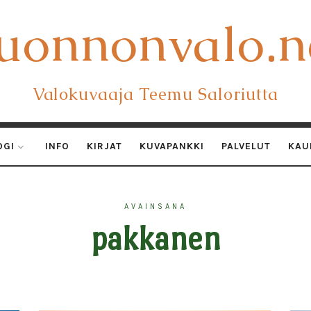
uonnonvalo.n
uonnonvalo.n
Valokuvaaja Teemu Saloriutta
OGI
INFO
KIRJAT
KUVAPANKKI
PALVELUT
KAU
AVAINSANA
pakkanen