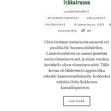
Itäkairassa
LUONNONILMIÖT
RETKIKERTOMUKSET
VAELLUKSET
VALOKUVAUS
10 tammikuun, 2015
kommenttia
JAA
Olen viettänyt uuttavuotta monesti eri
puolilla Itä-Suomea hiihdellen.
Lumiolosuhteita on saanut jännittää
usein viimeiseen asti, ja viime vuoden
kevätkelit olivat viimeinen niitti. Tällä
kertaa oli lähdettävä Lappiin ihka
oikealle kaamosvaellukselle. Kohteeksi
valittiin Urho Kekkosen
kansallispuiston…
Lue lisää