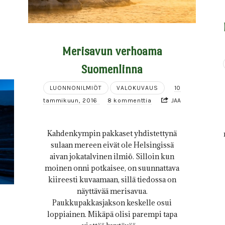
Merisavun verhoama
Suomenlinna
LUONNONILMIÖT
VALOKUVAUS
10
tammikuun, 2016
8 kommenttia
JAA
Kahdenkympin pakkaset yhdistettynä
sulaan mereen eivät ole Helsingissä
aivan jokatalvinen ilmiö. Silloin kun
moinen onni potkaisee, on suunnattava
kiireesti kuvaamaan, sillä tiedossa on
näyttävää merisavua.
Paukkupakkasjakson keskelle osui
loppiainen. Mikäpä olisi parempi tapa