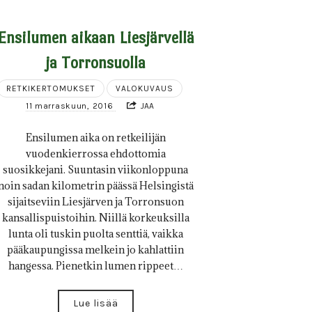
Ensilumen aikaan Liesjärvellä
ja Torronsuolla
RETKIKERTOMUKSET
VALOKUVAUS
11 marraskuun, 2016
JAA
Ensilumen aika on retkeilijän
vuodenkierrossa ehdottomia
suosikkejani. Suuntasin viikonloppuna
noin sadan kilometrin päässä Helsingistä
sijaitseviin Liesjärven ja Torronsuon
kansallispuistoihin. Niillä korkeuksilla
lunta oli tuskin puolta senttiä, vaikka
pääkaupungissa melkein jo kahlattiin
hangessa. Pienetkin lumen rippeet…
Lue lisää