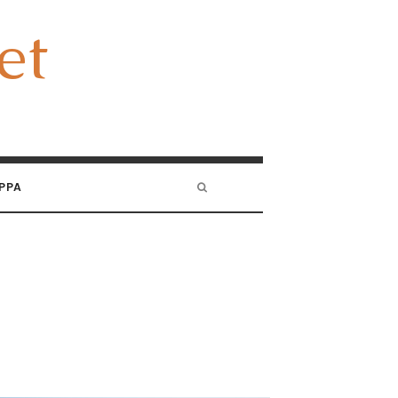
et
et
PPA