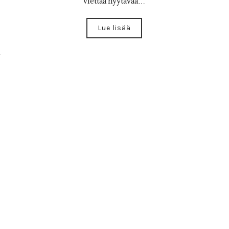
viettää hyytävää…
Lue lisää
8