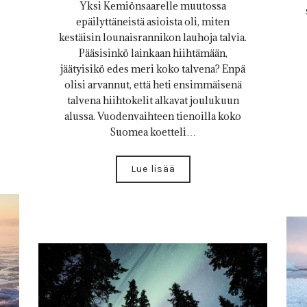
Yksi Kemiönsaarelle muutossa
epäilyttäneistä asioista oli, miten
kestäisin lounaisrannikon lauhoja talvia.
Pääsisinkö lainkaan hiihtämään,
jäätyisikö edes meri koko talvena? Enpä
olisi arvannut, että heti ensimmäisenä
talvena hiihtokelit alkavat joulukuun
alussa. Vuodenvaihteen tienoilla koko
Suomea koetteli…
Lue lisää