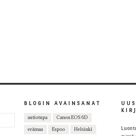
BLOGIN AVAINSANAT
UU
KIR
autiotupa
Canon EOS 6D
Luont
erämaa
Espoo
Helsinki