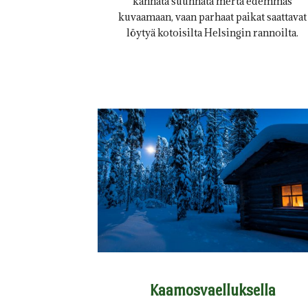
kannata suunnata merta edemmäs
kuvaamaan, vaan parhaat paikat saattavat
löytyä kotoisilta Helsingin rannoilta.
Kaamosvaelluksella