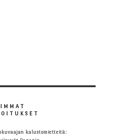
SIMMAT
JOITUKSET
okuvaajan kalustomietteitä: