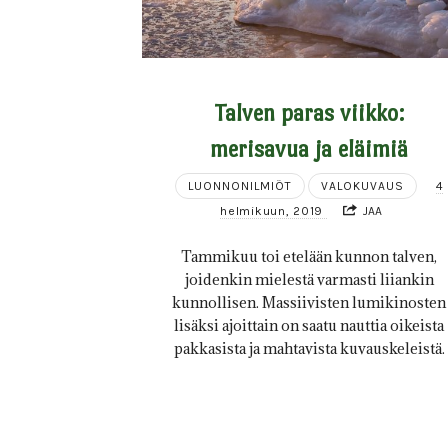
Talven paras viikko:
merisavua ja eläimiä
LUONNONILMIÖT
VALOKUVAUS
4
helmikuun, 2019
JAA
Tammikuu toi etelään kunnon talven,
joidenkin mielestä varmasti liiankin
kunnollisen. Massiivisten lumikinosten
lisäksi ajoittain on saatu nauttia oikeista
pakkasista ja mahtavista kuvauskeleistä.