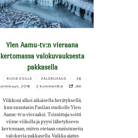
Ylen Aamu-tv:n vieraana
kertomassa valokuvauksesta
pakkasella
KUVIA ESILLÄ
VALOKUVAUS
26
helmikuun, 2018
2 kommenttia
JAA
Viikkoni alkoi aikaisella herätyksellä,
kun suuntasin Pasilan studiolle Ylen
Aamu-tv:n vieraaksi. Toimittaja soitti
viime viikolla ja pyysi lähetykseen
kertomaan, miten otetaan onnistuneita
valokuvia pakkasella. Vaikka ajatus