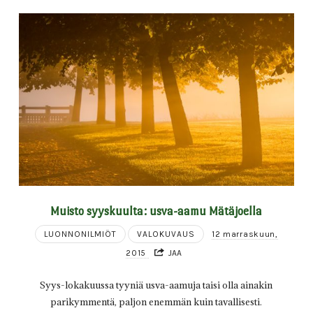
Muisto syyskuulta: usva-aamu Mätäjoella
LUONNONILMIÖT
VALOKUVAUS
12 marraskuun,
2015
JAA
Syys-lokakuussa tyyniä usva-aamuja taisi olla ainakin
parikymmentä, paljon enemmän kuin tavallisesti.