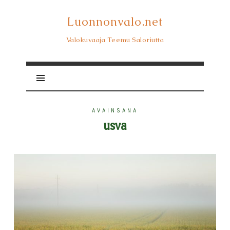
Luonnonvalo.net
Luonnonvalo.net
Valokuvaaja Teemu Saloriutta
AVAINSANA
usva