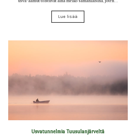
usva-aamut toistuvat aina melko samanlaisina, joten…
Lue lisää
Usvatunnelmia Tuusulanjärveltä