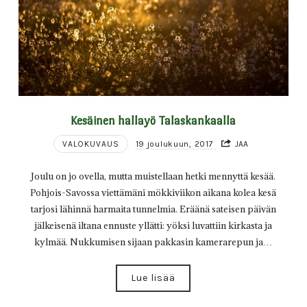
Kesäinen hallayö Talaskankaalla
VALOKUVAUS
19 joulukuun, 2017
JAA
Joulu on jo ovella, mutta muistellaan hetki mennyttä kesää.
Pohjois-Savossa viettämäni mökkiviikon aikana kolea kesä
tarjosi lähinnä harmaita tunnelmia. Eräänä sateisen päivän
jälkeisenä iltana ennuste yllätti: yöksi luvattiin kirkasta ja
kylmää. Nukkumisen sijaan pakkasin kamerarepun ja…
Lue lisää