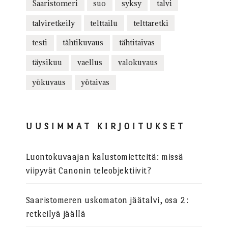
Saaristomeri
suo
syksy
talvi
talviretkeily
telttailu
telttaretki
testi
tähtikuvaus
tähtitaivas
täysikuu
vaellus
valokuvaus
yökuvaus
yötaivas
UUSIMMAT KIRJOITUKSET
Luontokuvaajan kalustomietteitä: missä
viipyvät Canonin teleobjektiivit?
Saaristomeren uskomaton jäätalvi, osa 2:
retkeilyä jäällä