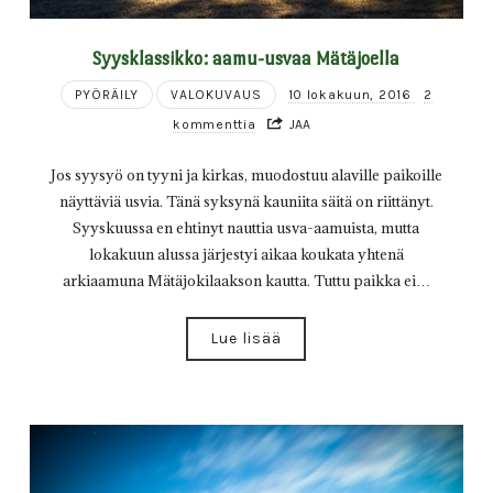
Syysklassikko: aamu-usvaa Mätäjoella
PYÖRÄILY
VALOKUVAUS
10 lokakuun, 2016
2
kommenttia
JAA
Jos syysyö on tyyni ja kirkas, muodostuu alaville paikoille
näyttäviä usvia. Tänä syksynä kauniita säitä on riittänyt.
Syyskuussa en ehtinyt nauttia usva-aamuista, mutta
lokakuun alussa järjestyi aikaa koukata yhtenä
arkiaamuna Mätäjokilaakson kautta. Tuttu paikka ei…
Lue lisää