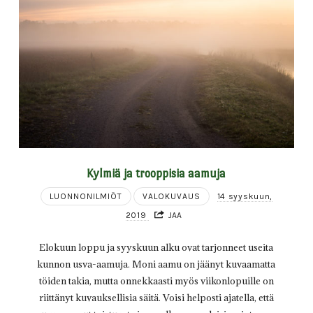
Kylmiä ja trooppisia aamuja
LUONNONILMIÖT
VALOKUVAUS
14 syyskuun,
2019
JAA
Elokuun loppu ja syyskuun alku ovat tarjonneet useita
kunnon usva-aamuja. Moni aamu on jäänyt kuvaamatta
töiden takia, mutta onnekkaasti myös viikonlopuille on
riittänyt kuvauksellisia säitä. Voisi helposti ajatella, että