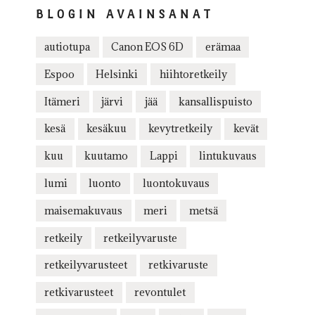
BLOGIN AVAINSANAT
autiotupa
Canon EOS 6D
erämaa
Espoo
Helsinki
hiihtoretkeily
Itämeri
järvi
jää
kansallispuisto
kesä
kesäkuu
kevytretkeily
kevät
kuu
kuutamo
Lappi
lintukuvaus
lumi
luonto
luontokuvaus
maisemakuvaus
meri
metsä
retkeily
retkeilyvaruste
retkeilyvarusteet
retkivaruste
retkivarusteet
revontulet