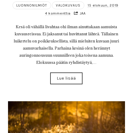
LUONNONILMIÖT
VALOKUVAUS
15 elokuun, 2019
4 kommenttia
JAA
Kesä oli vähällä livahtaa ohi ilman ainuttakaan aamuista
kuvausreissua. Ei jaksanut tai huvittanut lähteä. Tällainen
luikertelu on poikkeuksellista, sillä mieluiten kuvaan juuri
aamuvarhaisella. Parhaina kesinä olen herännyt
auringonnousuun suunnilleen joka toisena aamuna.
Elokuussa päätin ryhdistäytyä,…
Lue lisää