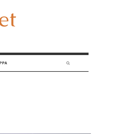
et
et
PPA