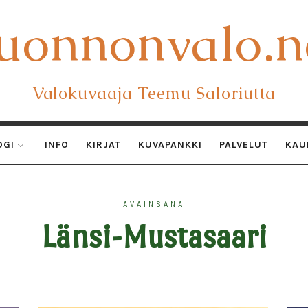
uonnonvalo.n
uonnonvalo.n
Valokuvaaja Teemu Saloriutta
OGI
INFO
KIRJAT
KUVAPANKKI
PALVELUT
KAU
AVAINSANA
Länsi-Mustasaari