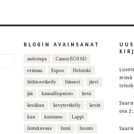
BLOGIN AVAINSANAT
UU
KIR
autiotupa
Canon EOS 6D
Luont
erämaa
Espoo
Helsinki
missä 
hiihtoretkeily
Itämeri
järvi
teleob
jää
kansallispuisto
kesä
Saari
kesäkuu
kevytretkeily
kevät
osa 2:
kuu
kuutamo
Lappi
lintukuvaus
lumi
luonto
Saari