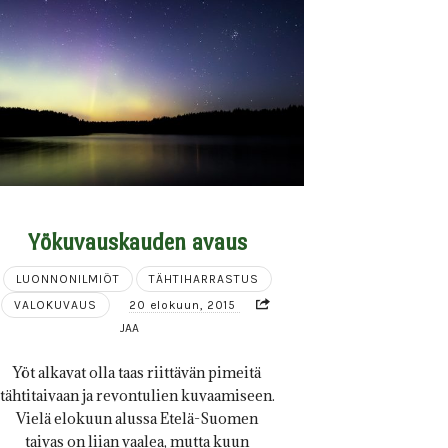
Yökuvauskauden avaus
LUONNONILMIÖT
TÄHTIHARRASTUS
VALOKUVAUS
20 elokuun, 2015
JAA
Yöt alkavat olla taas riittävän pimeitä
tähtitaivaan ja revontulien kuvaamiseen.
Vielä elokuun alussa Etelä-Suomen
taivas on liian vaalea, mutta kuun