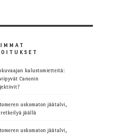
SIMMAT
JOITUKSET
okuvaajan kalustomietteitä:
viipyvät Canonin
jektiivit?
stomeren uskomaton jäätalvi,
 retkeilyä jäällä
stomeren uskomaton jäätalvi,