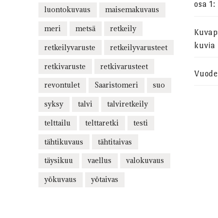
osa 1:
luontokuvaus
maisemakuvaus
meri
metsä
retkeily
Kuvapa
kuvia
retkeilyvaruste
retkeilyvarusteet
retkivaruste
retkivarusteet
Vuode
revontulet
Saaristomeri
suo
syksy
talvi
talviretkeily
telttailu
telttaretki
testi
tähtikuvaus
tähtitaivas
täysikuu
vaellus
valokuvaus
yökuvaus
yötaivas