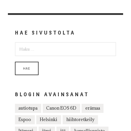
HAE SIVUSTOLTA
HAKU:
BLOGIN AVAINSANAT
autiotupa
Canon EOS 6D
erämaa
Espoo
Helsinki
hiihtoretkeily
Itämeri
järvi
jää
kansallispuisto