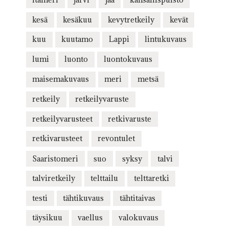
kesä
kesäkuu
kevytretkeily
kevät
kuu
kuutamo
Lappi
lintukuvaus
lumi
luonto
luontokuvaus
maisemakuvaus
meri
metsä
retkeily
retkeilyvaruste
retkeilyvarusteet
retkivaruste
retkivarusteet
revontulet
Saaristomeri
suo
syksy
talvi
talviretkeily
telttailu
telttaretki
testi
tähtikuvaus
tähtitaivas
täysikuu
vaellus
valokuvaus