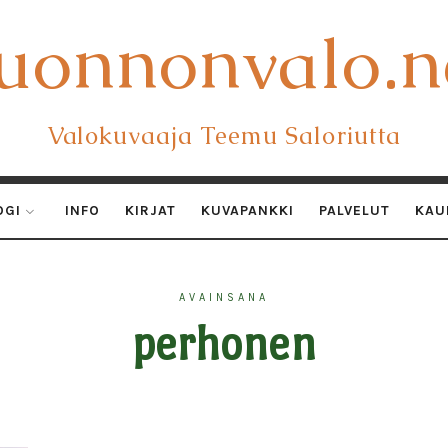
uonnonvalo.n
uonnonvalo.n
Valokuvaaja Teemu Saloriutta
OGI
INFO
KIRJAT
KUVAPANKKI
PALVELUT
KAU
AVAINSANA
perhonen