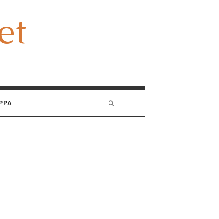
et
et
PPA