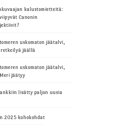
okuvaajan kalustomietteitä:
viipyvät Canonin
jektiivit?
stomeren uskomaton jäätalvi,
 retkeilyä jäällä
stomeren uskomaton jäätalvi,
 Meri jäätyy
nkkiin lisätty paljon uusia
n 2025 kohokohdat