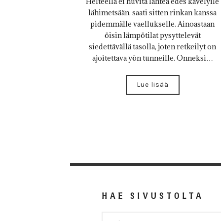
Helteellä ei huvita lähteä edes kävelylle
lähimetsään, saati sitten rinkan kanssa
pidemmälle vaellukselle. Ainoastaan
öisin lämpötilat pysyttelevät
siedettävällä tasolla, joten retkeilyt on
ajoitettava yön tunneille. Onneksi…
Lue lisää
HAE SIVUSTOLTA
HAKU: