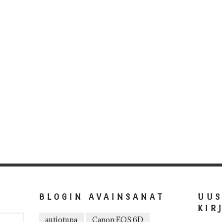
BLOGIN AVAINSANAT
UU
KIR
autiotupa
Canon EOS 6D