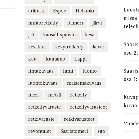
Luont
erämaa
Espoo
Helsinki
missä 
hiihtoretkeily
Itämeri
järvi
teleob
jää
kansallispuisto
kesä
Saari
kesäkuu
kevytretkeily
kevät
osa 2:
kuu
kuutamo
Lappi
lintukuvaus
lumi
luonto
Saari
osa 1:
luontokuvaus
maisemakuvaus
meri
metsä
retkeily
Kuvapa
kuvia
retkeilyvaruste
retkeilyvarusteet
retkivaruste
retkivarusteet
Vuode
revontulet
Saaristomeri
suo