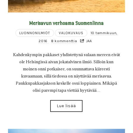
Merisavun verhoama Suomenlinna
LUONNONILMIÖT
VALOKUVAUS
10 tammikuun,
2016
8 kommenttia
JAA
Kahdenkympin pakkaset yhdistettynä sulaan mereen eivät
ole Helsingissä aivan jokatalvinen ilmiö. Silloin kun
moinen onni potkaisee, on suunnattava kiireesti
kuvaamaan, sillä tiedossa on näyttävää merisavua.
Paukkupakkasjakson keskelle osui loppiainen. Mikäpä
olisi parempi tapa viettää hyytävää…
Lue lisää