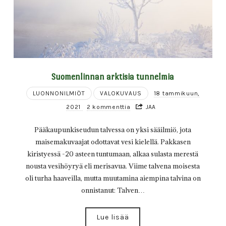
Suomenlinnan arktisia tunnelmia
LUONNONILMIÖT
VALOKUVAUS
18 tammikuun,
2021
2 kommenttia
JAA
Pääkaupunkiseudun talvessa on yksi sääilmiö, jota
maisemakuvaajat odottavat vesi kielellä. Pakkasen
kiristyessä -20 asteen tuntumaan, alkaa sulasta merestä
nousta vesihöyryä eli merisavua. Viime talvena moisesta
oli turha haaveilla, mutta muutamina aiempina talvina on
onnistanut: Talven…
Lue lisää