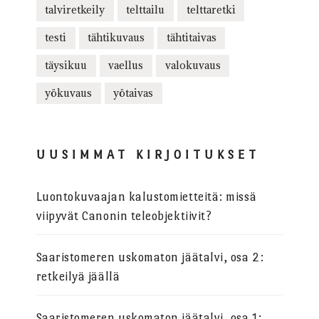
talviretkeily
telttailu
telttaretki
testi
tähtikuvaus
tähtitaivas
täysikuu
vaellus
valokuvaus
yökuvaus
yötaivas
UUSIMMAT KIRJOITUKSET
Luontokuvaajan kalustomietteitä: missä
viipyvät Canonin teleobjektiivit?
Saaristomeren uskomaton jäätalvi, osa 2:
retkeilyä jäällä
Saaristomeren uskomaton jäätalvi, osa 1: