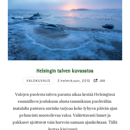
Helsingin talven kuvasatoa
VALOKUVAUS
5 helmikuun, 2015
JAA
Valojen puolesta talven parasta aikaa kestää Helsingissä
suunnilleen joulukuun alusta tammikuun puoliväliin:
matalalta paistava aurinko tarjoaa koko lyhyen päivän ajan
pehmeästi muotoilevaa valoa. Valitettavasti lumet ja
pakkaset ajoittuvat vain harvoin samaan ajankohtaan. Tällä
kertaa kävi tuuri:…