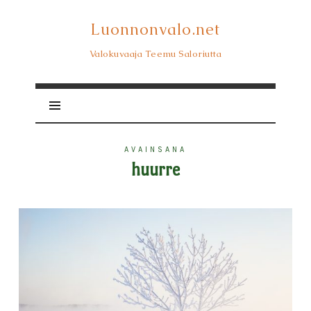
Luonnonvalo.net
Luonnonvalo.net
Valokuvaaja Teemu Saloriutta
AVAINSANA
huurre