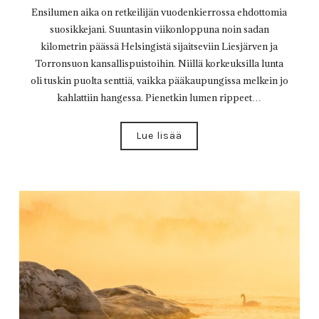
Ensilumen aika on retkeilijän vuodenkierrossa ehdottomia
suosikkejani. Suuntasin viikonloppuna noin sadan
kilometrin päässä Helsingistä sijaitseviin Liesjärven ja
Torronsuon kansallispuistoihin. Niillä korkeuksilla lunta
oli tuskin puolta senttiä, vaikka pääkaupungissa melkein jo
kahlattiin hangessa. Pienetkin lumen rippeet…
Lue lisää