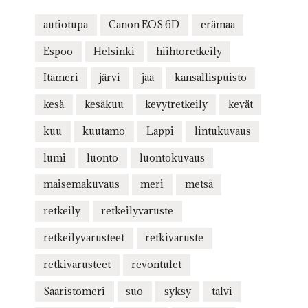
autiotupa
Canon EOS 6D
erämaa
Espoo
Helsinki
hiihtoretkeily
Itämeri
järvi
jää
kansallispuisto
kesä
kesäkuu
kevytretkeily
kevät
kuu
kuutamo
Lappi
lintukuvaus
lumi
luonto
luontokuvaus
maisemakuvaus
meri
metsä
retkeily
retkeilyvaruste
retkeilyvarusteet
retkivaruste
retkivarusteet
revontulet
Saaristomeri
suo
syksy
talvi