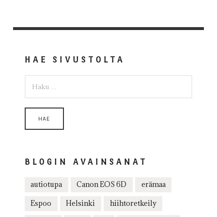
HAE SIVUSTOLTA
HAKU:
BLOGIN AVAINSANAT
autiotupa
Canon EOS 6D
erämaa
Espoo
Helsinki
hiihtoretkeily