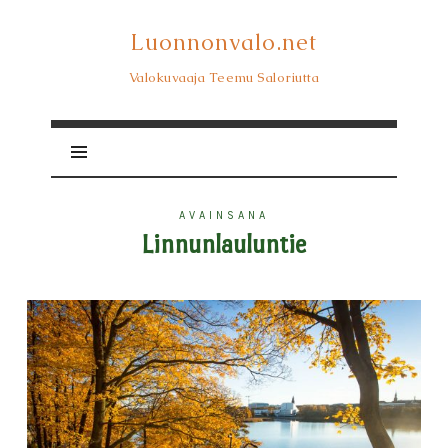
Luonnonvalo.net
Luonnonvalo.net
Valokuvaaja Teemu Saloriutta
AVAINSANA
Linnunlauluntie