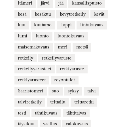
Itämeri
järvi
jää
kansallispuisto
kesä
kesäkuu
kevytretkeily
kevät
kuu
kuutamo
Lappi
lintukuvaus
lumi
luonto
luontokuvaus
maisemakuvaus
meri
metsä
retkeily
retkeilyvaruste
retkeilyvarusteet
retkivaruste
retkivarusteet
revontulet
Saaristomeri
suo
syksy
talvi
talviretkeily
telttailu
telttaretki
testi
tähtikuvaus
tähtitaivas
täysikuu
vaellus
valokuvaus