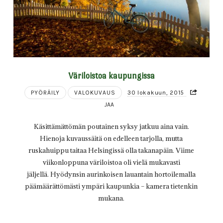
Väriloistoa kaupungissa
PYÖRÄILY
VALOKUVAUS
30 lokakuun, 2015
JAA
Käsittämättömän poutainen syksy jatkuu aina vain.
Hienoja kuvaussäitä on edelleen tarjolla, mutta
ruskahuippu taitaa Helsingissä olla takanapäin. Viime
viikonloppuna väriloistoa oli vielä mukavasti
jäljellä. Hyödynsin aurinkoisen lauantain hortoilemalla
päämäärättömästi ympäri kaupunkia – kamera tietenkin
mukana.