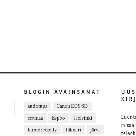
BLOGIN AVAINSANAT
UU
KIR
autiotupa
Canon EOS 6D
Luont
erämaa
Espoo
Helsinki
missä 
hiihtoretkeily
Itämeri
järvi
teleob