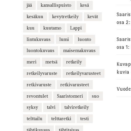
jää
kansallispuisto
kesä
Saari
kesäkuu
kevytretkeily
kevät
osa 2:
kuu
kuutamo
Lappi
lintukuvaus
lumi
luonto
Saari
osa 1:
luontokuvaus
maisemakuvaus
meri
metsä
retkeily
Kuvapa
kuvia
retkeilyvaruste
retkeilyvarusteet
retkivaruste
retkivarusteet
Vuode
revontulet
Saaristomeri
suo
syksy
talvi
talviretkeily
telttailu
telttaretki
testi
tähtikuvaus
tähtitaivas