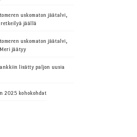
stomeren uskomaton jäätalvi,
 retkeilyä jäällä
stomeren uskomaton jäätalvi,
 Meri jäätyy
nkkiin lisätty paljon uusia
n 2025 kohokohdat