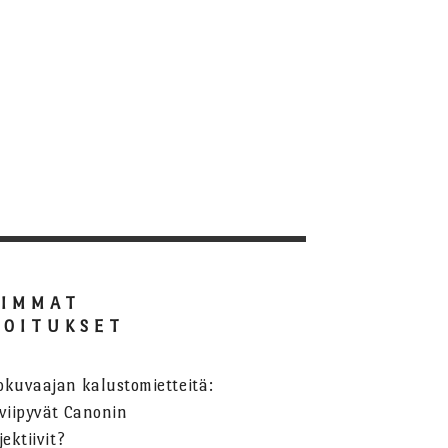
SIMMAT
JOITUKSET
okuvaajan kalustomietteitä:
viipyvät Canonin
jektiivit?