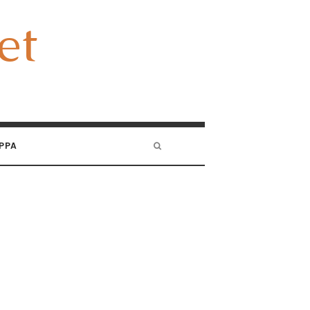
et
et
PPA