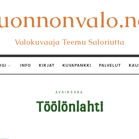
uonnonvalo.n
uonnonvalo.n
Valokuvaaja Teemu Saloriutta
OGI
INFO
KIRJAT
KUVAPANKKI
PALVELUT
KAU
AVAINSANA
Töölönlahti