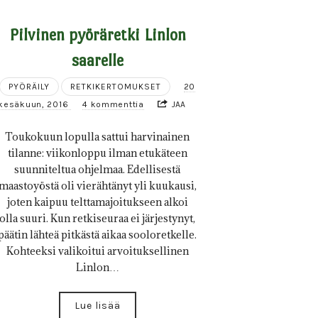
Pilvinen pyöräretki Linlon
saarelle
PYÖRÄILY
RETKIKERTOMUKSET
20
kesäkuun, 2016
4 kommenttia
JAA
Toukokuun lopulla sattui harvinainen
tilanne: viikonloppu ilman etukäteen
suunniteltua ohjelmaa. Edellisestä
maastoyöstä oli vierähtänyt yli kuukausi,
joten kaipuu telttamajoitukseen alkoi
olla suuri. Kun retkiseuraa ei järjestynyt,
päätin lähteä pitkästä aikaa sooloretkelle.
Kohteeksi valikoitui arvoituksellinen
Linlon…
Lue lisää