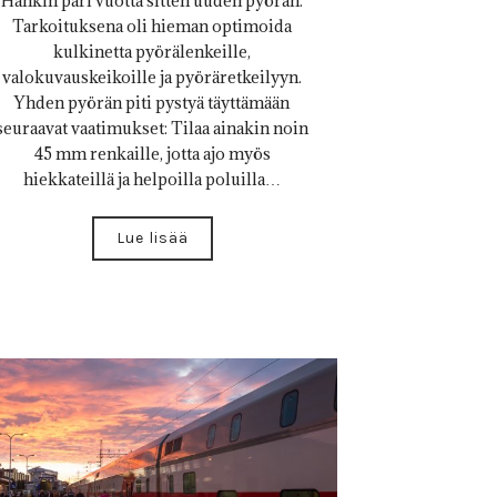
Hankin pari vuotta sitten uuden pyörän.
Tarkoituksena oli hieman optimoida
kulkinetta pyörälenkeille,
valokuvauskeikoille ja pyöräretkeilyyn.
Yhden pyörän piti pystyä täyttämään
seuraavat vaatimukset: Tilaa ainakin noin
45 mm renkaille, jotta ajo myös
hiekkateillä ja helpoilla poluilla…
Lue lisää