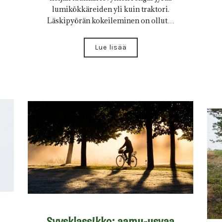
lumikökkäreiden yli kuin traktori.
Läskipyörän kokeileminen on ollut…
Lue lisää
Syysklassikko: aamu-usvaa