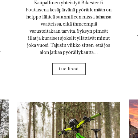
Kaupallinen yhteistyö Bikester.fi
Poutaisena kesäpäivänä pyöräilemään on
helppo lähteä suunnilleen missä tahansa
vaatteissa, eikä ihmeempiä
varusteitakaan tarvita. Syksyn pimeät
illat ja kuraiset ajokelit yllättävät minut
joka vuosi. Tajusin viikko sitten, että jos
.
aion jatkaa pyöräilykautta…
Lue lisää