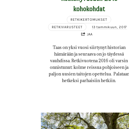
kohokohdat
RETKIKERTOMUKSET
RETKIVARUSTEET
13 tammikuun, 2017
JAA
Taas on yksi vuosi siirtynyt historian
hämärään ja seuraava on jo täydessä
vauhdissa. Retkivuotena 2016 oli varsin
onnistunut: kolme reissua pohjoiseen ja
paljon uusien taitojen opettelua. Palataa
hetkeksi parhaisiin hetkiin.