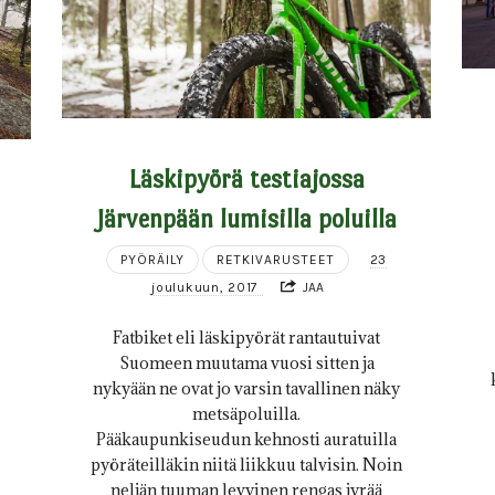
Läskipyörä testiajossa
Järvenpään lumisilla poluilla
PYÖRÄILY
RETKIVARUSTEET
23
joulukuun, 2017
JAA
Fatbiket eli läskipyörät rantautuivat
Suomeen muutama vuosi sitten ja
nykyään ne ovat jo varsin tavallinen näky
metsäpoluilla.
Pääkaupunkiseudun kehnosti auratuilla
pyöräteilläkin niitä liikkuu talvisin. Noin
neljän tuuman levyinen rengas jyrää