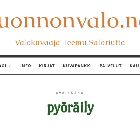
uonnonvalo.n
uonnonvalo.n
Valokuvaaja Teemu Saloriutta
OGI
INFO
KIRJAT
KUVAPANKKI
PALVELUT
KAU
AVAINSANA
pyöräily