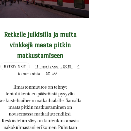
Retkelle julkisilla ja muita
vinkkejä maata pitkin
matkustamiseen
RETKIVINKIT
11 maaliskuun, 2019
4
kommenttia
JAA
Ilmastonmuutos on tehnyt
lentoliikenteen päästöistä pysyvän
keskusteluaiheen matkailualalle. Samalla
maata pitkin matkustaminen on
nousemassa matkailutrendiksi.
Keskustelun sävy on kuitenkin omasta
näkökulmastani erikoinen. Puhutaan