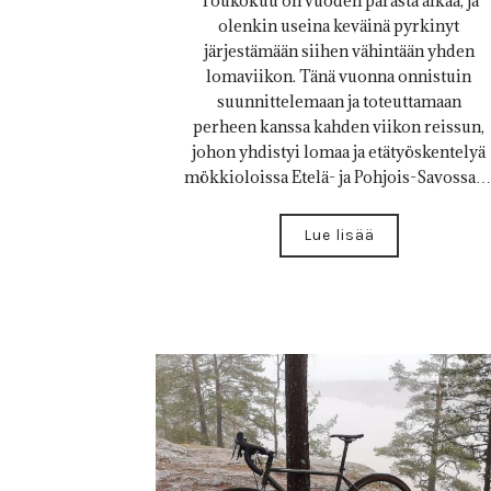
Toukokuu on vuoden parasta aikaa, ja
olenkin useina keväinä pyrkinyt
järjestämään siihen vähintään yhden
lomaviikon. Tänä vuonna onnistuin
suunnittelemaan ja toteuttamaan
perheen kanssa kahden viikon reissun,
johon yhdistyi lomaa ja etätyöskentelyä
mökkioloissa Etelä- ja Pohjois-Savossa…
Lue lisää