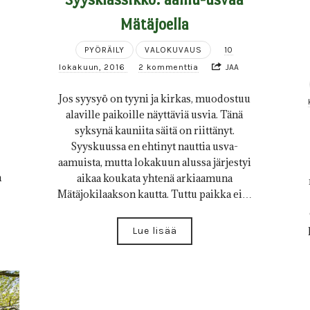
Mätäjoella
PYÖRÄILY
VALOKUVAUS
10
lokakuun, 2016
2 kommenttia
JAA
Jos syysyö on tyyni ja kirkas, muodostuu
alaville paikoille näyttäviä usvia. Tänä
syksynä kauniita säitä on riittänyt.
Syyskuussa en ehtinyt nauttia usva-
aamuista, mutta lokakuun alussa järjestyi
n
aikaa koukata yhtenä arkiaamuna
Mätäjokilaakson kautta. Tuttu paikka ei…
Lue lisää