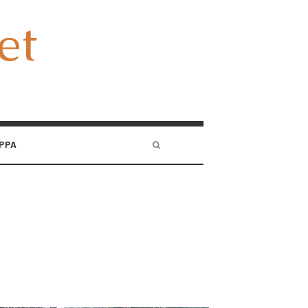
et
et
PPA