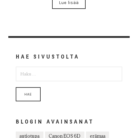
Lue lisää
HAE SIVUSTOLTA
HAKU:
BLOGIN AVAINSANAT
autiotupa
Canon EOS 6D
erämaa