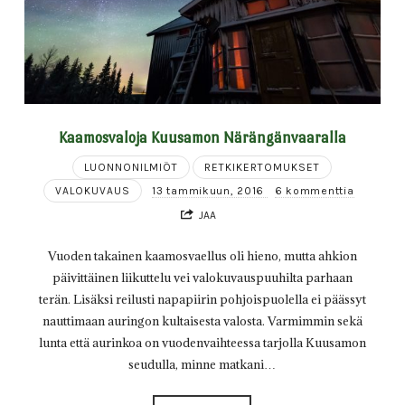
Kaamosvaloja Kuusamon Närängänvaaralla
LUONNONILMIÖT
RETKIKERTOMUKSET
VALOKUVAUS
13 tammikuun, 2016
6 kommenttia
JAA
Vuoden takainen kaamosvaellus oli hieno, mutta ahkion
päivittäinen liikuttelu vei valokuvauspuuhilta parhaan
terän. Lisäksi reilusti napapiirin pohjoispuolella ei päässyt
nauttimaan auringon kultaisesta valosta. Varmimmin sekä
lunta että aurinkoa on vuodenvaihteessa tarjolla Kuusamon
seudulla, minne matkani…