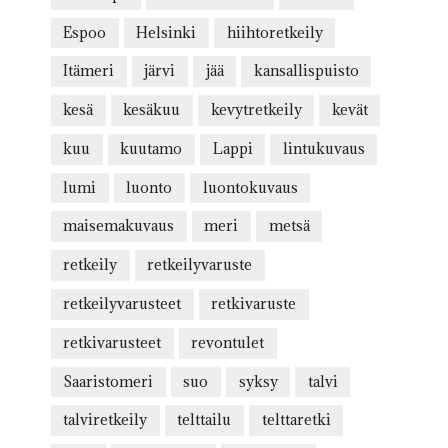
Espoo
Helsinki
hiihtoretkeily
Itämeri
järvi
jää
kansallispuisto
kesä
kesäkuu
kevytretkeily
kevät
kuu
kuutamo
Lappi
lintukuvaus
lumi
luonto
luontokuvaus
maisemakuvaus
meri
metsä
retkeily
retkeilyvaruste
retkeilyvarusteet
retkivaruste
retkivarusteet
revontulet
Saaristomeri
suo
syksy
talvi
talviretkeily
telttailu
telttaretki