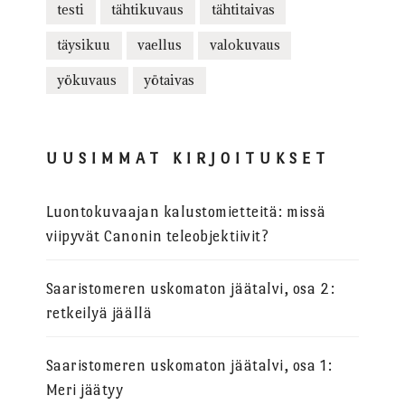
testi
tähtikuvaus
tähtitaivas
täysikuu
vaellus
valokuvaus
yökuvaus
yötaivas
UUSIMMAT KIRJOITUKSET
Luontokuvaajan kalustomietteitä: missä
viipyvät Canonin teleobjektiivit?
Saaristomeren uskomaton jäätalvi, osa 2:
retkeilyä jäällä
Saaristomeren uskomaton jäätalvi, osa 1:
Meri jäätyy