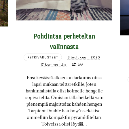
Pohdintaa perheteltan
valinnasta
RETKIVARUSTEET
6 joulukuun, 2020
17 kommenttia
JAA
Ensi keväästä alkaen on tarkoitus ottaa
lapsi mukaan telttaretkille, joten
hankintalistalla olisi kolmelle hengelle
sopiva teltta. Omistan tällä hetkellä vain
pienempiä majoitteita: kahden hengen
Tarptent Double Rainbow’n sekä itse
ommellun kompaktin pyramiditeltan.
Toiveissa olisi löytää…