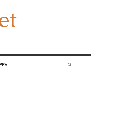
et
et
PPA