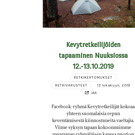
Kevytretkeilijöiden
tapaaminen Nuuksiossa
12.-13.10.2019
RETKIKERTOMUKSET
RETKIVARUSTEET
13 lokakuun, 2019
JAA
Facebook-ryhmä Kevytretkeilijät kokoaa
yhteen suomalaisia repun
keventämisestä kiinnostuneita vaeltajia.
Viime syksyn tapaan kokoonnuimme
muutaman ryhmäläisen kanssa nuotion