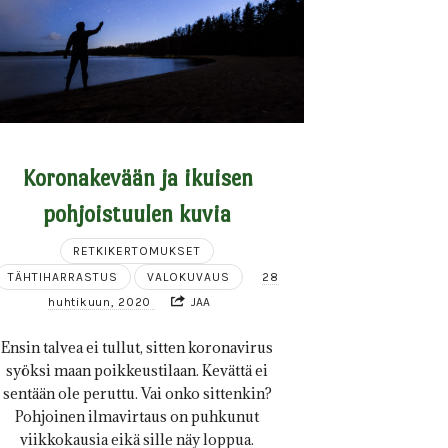
Koronakevään ja ikuisen
pohjoistuulen kuvia
RETKIKERTOMUKSET
TÄHTIHARRASTUS
VALOKUVAUS
28
huhtikuun, 2020
JAA
Ensin talvea ei tullut, sitten koronavirus
syöksi maan poikkeustilaan. Kevättä ei
sentään ole peruttu. Vai onko sittenkin?
Pohjoinen ilmavirtaus on puhkunut
viikkokausia eikä sille näy loppua.