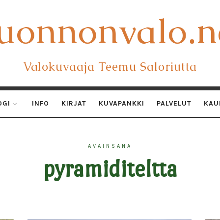
uonnonvalo.n
uonnonvalo.n
Valokuvaaja Teemu Saloriutta
OGI
INFO
KIRJAT
KUVAPANKKI
PALVELUT
KAU
AVAINSANA
pyramiditeltta