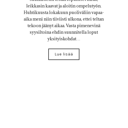
leikkasin kaavat ja aloitin ompelutyön.
Huhtikuusta lokakuun puoliväliin vapaa-
aika meni niin tiiviisti ulkona, ettei teltan
tekoon jäänyt aikaa. Vasta pimenevinä
syysiltoina ehdin suunnitella loput
yksityiskohdat…
Lue lisää