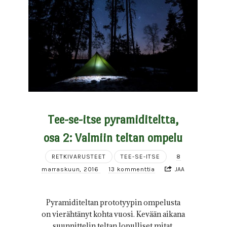
Tee-se-itse pyramiditeltta,
osa 2: Valmiin teltan ompelu
RETKIVARUSTEET
TEE-SE-ITSE
8
marraskuun, 2016
13 kommenttia
JAA
Pyramiditeltan prototyypin ompelusta
on vierähtänyt kohta vuosi. Kevään aikana
suunnittelin teltan lopulliset mitat,