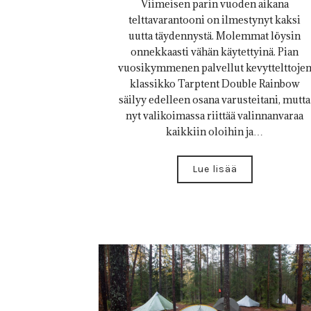
Viimeisen parin vuoden aikana
telttavarantooni on ilmestynyt kaksi
uutta täydennystä. Molemmat löysin
onnekkaasti vähän käytettyinä. Pian
vuosikymmenen palvellut kevyttelttoje
klassikko Tarptent Double Rainbow
säilyy edelleen osana varusteitani, mutta
nyt valikoimassa riittää valinnanvaraa
kaikkiin oloihin ja…
Lue lisää