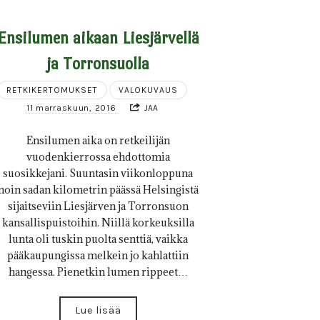
Ensilumen aikaan Liesjärvellä
ja Torronsuolla
RETKIKERTOMUKSET
VALOKUVAUS
11 marraskuun, 2016
JAA
Ensilumen aika on retkeilijän
vuodenkierrossa ehdottomia
suosikkejani. Suuntasin viikonloppuna
noin sadan kilometrin päässä Helsingistä
sijaitseviin Liesjärven ja Torronsuon
kansallispuistoihin. Niillä korkeuksilla
lunta oli tuskin puolta senttiä, vaikka
pääkaupungissa melkein jo kahlattiin
hangessa. Pienetkin lumen rippeet…
Lue lisää