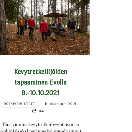
Kevytretkeilijöiden
tapaaminen Evolla
9.-10.10.2021
RETKIVARUSTEET
11 lokakuun, 2021
JAA
Tänä vuonna kevytretkeily-yhteisön jo
jonkinlaiseksi perinteeksi muodostunut