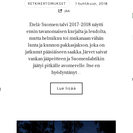
RETKIKERTOMUKSET
1 huhtikuun, 2018
JAA
Etelä-Suomen talvi 2017-2018 näytti
ensin tavanomaisen kurjalta ja leudolta,
mutta helmikuu toi mukanaan vähän
lunta ja kunnon pakkasjakson, joka on
1
jatkunut pääsiäiseen saakka. Järvet saivat
vankan jääpeitteen ja Suomenlahtikin
jäätyi pitkälle avomerelle. Itse en
hyödyntänyt…
Lue lisää
t