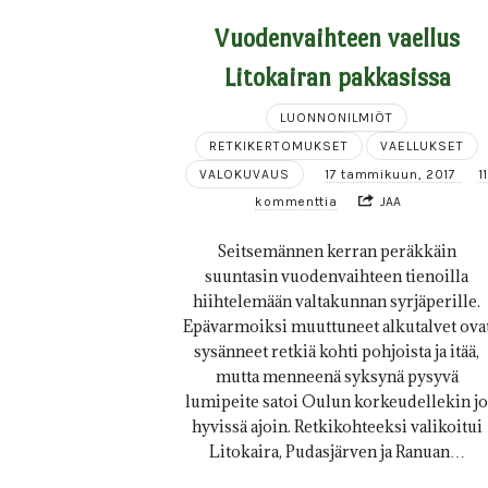
Vuodenvaihteen vaellus
Litokairan pakkasissa
LUONNONILMIÖT
RETKIKERTOMUKSET
VAELLUKSET
VALOKUVAUS
17 tammikuun, 2017
1
kommenttia
JAA
Seitsemännen kerran peräkkäin
suuntasin vuodenvaihteen tienoilla
hiihtelemään valtakunnan syrjäperille.
Epävarmoiksi muuttuneet alkutalvet ova
sysänneet retkiä kohti pohjoista ja itää,
mutta menneenä syksynä pysyvä
lumipeite satoi Oulun korkeudellekin jo
hyvissä ajoin. Retkikohteeksi valikoitui
Litokaira, Pudasjärven ja Ranuan…