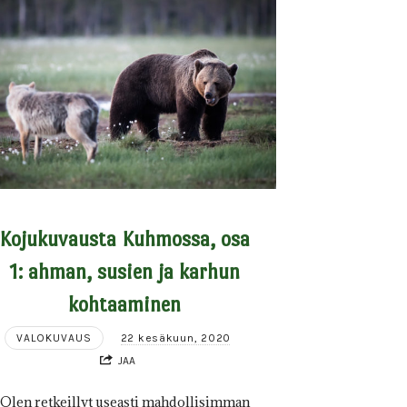
Kojukuvausta Kuhmossa, osa
1: ahman, susien ja karhun
kohtaaminen
VALOKUVAUS
22 kesäkuun, 2020
JAA
Olen retkeillyt useasti mahdollisimman