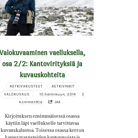
Valokuvaaminen vaelluksella,
osa 2/2: Kantovirityksiä ja
kuvauskohteita
RETKIVARUSTEET
RETKIVINKIT
VALOKUVAUS
10 helmikuun, 2014
2
kommenttia
JAA
Kirjoituksen ensimmäisessä osassa
käytiin läpi vaellukselle tarvittavaa
kuvauskalustoa. Toisessa osassa kerron
kameravarusteiden kantotavoista ja