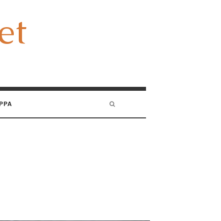
et
et
PPA