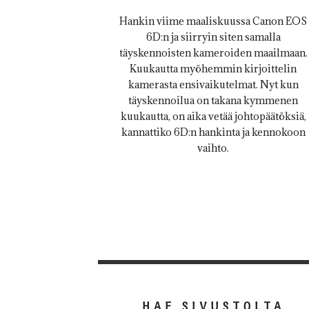
Hankin viime maaliskuussa Canon EOS
6D:n ja siirryin siten samalla
täyskennoisten kameroiden maailmaan.
Kuukautta myöhemmin kirjoittelin
kamerasta ensivaikutelmat. Nyt kun
täyskennoilua on takana kymmenen
kuukautta, on aika vetää johtopäätöksiä,
kannattiko 6D:n hankinta ja kennokoon
vaihto.
HAE SIVUSTOLTA