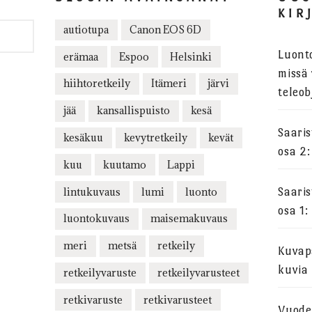
KIR
autiotupa
Canon EOS 6D
Luont
erämaa
Espoo
Helsinki
missä 
hiihtoretkeily
Itämeri
järvi
teleob
jää
kansallispuisto
kesä
Saari
kesäkuu
kevytretkeily
kevät
osa 2:
kuu
kuutamo
Lappi
lintukuvaus
lumi
luonto
Saari
osa 1:
luontokuvaus
maisemakuvaus
meri
metsä
retkeily
Kuvapa
kuvia
retkeilyvaruste
retkeilyvarusteet
retkivaruste
retkivarusteet
Vuode