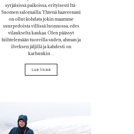
syrjäisissä paikoissa, erityisesti Itä-
Suomen salomailla. Yhtenä haaveenani
on ollut kohdata jokin maamme
suurpedoista villissä luonnossa, edes
vilaukselta kaukaa. Olen päässyt
hiihtelemään tuoreilla suden, ahman ja
ilveksen jäljillä ja kahdesti on
karhunkin…
Lue lisää