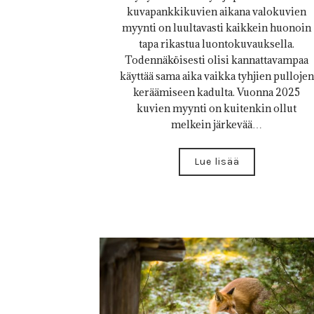
kuvapankkikuvien aikana valokuvien
myynti on luultavasti kaikkein huonoin
tapa rikastua luontokuvauksella.
Todennäköisesti olisi kannattavampaa
käyttää sama aika vaikka tyhjien pullojen
keräämiseen kadulta. Vuonna 2025
kuvien myynti on kuitenkin ollut
melkein järkevää…
Lue lisää