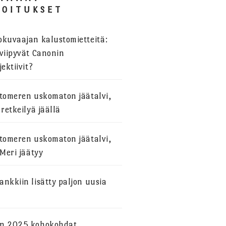
JOITUKSET
okuvaajan kalustomietteitä:
viipyvät Canonin
jektiivit?
stomeren uskomaton jäätalvi,
 retkeilyä jäällä
stomeren uskomaton jäätalvi,
 Meri jäätyy
nkkiin lisätty paljon uusia
n 2025 kohokohdat