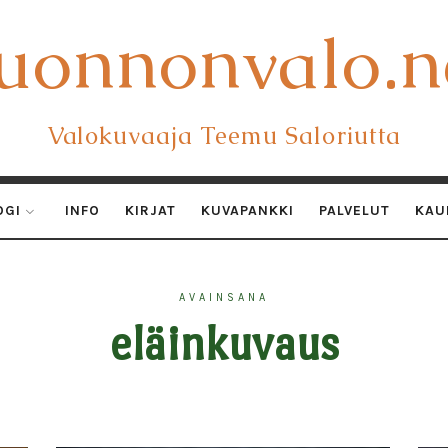
uonnonvalo.n
uonnonvalo.n
Valokuvaaja Teemu Saloriutta
OGI
INFO
KIRJAT
KUVAPANKKI
PALVELUT
KAU
AVAINSANA
eläinkuvaus