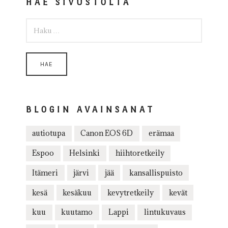
HAE SIVUSTOLTA
HAKU:
BLOGIN AVAINSANAT
autiotupa
Canon EOS 6D
erämaa
Espoo
Helsinki
hiihtoretkeily
Itämeri
järvi
jää
kansallispuisto
kesä
kesäkuu
kevytretkeily
kevät
kuu
kuutamo
Lappi
lintukuvaus