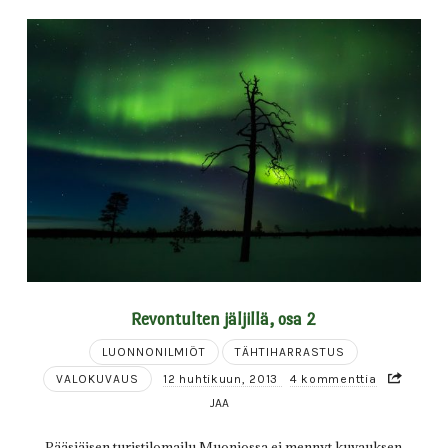
Revontulten jäljillä, osa 2
LUONNONILMIÖT
TÄHTIHARRASTUS
VALOKUVAUS
12 huhtikuun, 2013
4 kommenttia
JAA
Pääsiäisen turistilomailu Muoniossa ei mennyt kuvauksen