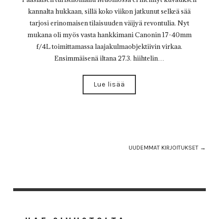
kannalta hukkaan, sillä koko viikon jatkunut selkeä sää
tarjosi erinomaisen tilaisuuden väijyä revontulia. Nyt
mukana oli myös vasta hankkimani Canonin 17-40mm
f/4L toimittamassa laajakulmaobjektiivin virkaa.
Ensimmäisenä iltana 27.3. hiihtelin…
Lue lisää
UUDEMMAT KIRJOITUKSET →