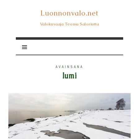
Luonnonvalo.net
Luonnonvalo.net
Valokuvaaja Teemu Saloriutta
AVAINSANA
lumi