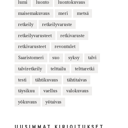
lumi
luonto
luontokuvaus
maisemakuvaus
meri
metsä
retkeily
retkeilyvaruste
retkeilyvarusteet
retkivaruste
retkivarusteet
revontulet
Saaristomeri
suo
syksy
talvi
talviretkeily
telttailu
telttaretki
testi
tähtikuvaus
tähtitaivas
täysikuu
vaellus
valokuvaus
yökuvaus
yötaivas
UUSIMMAT KIRJOITUKSET