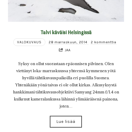
Talvi käväisi Helsingissä
VALOKUVAUS
28 marraskuun, 2014
2 kommenttia
JAA
Syksy on ollut suorastaan epäonnisen pilvinen. Olen
viettänyt loka-marraskuussa yhteensä kymmenen yötä
hyvillä tähtikuvauspaikoilla eri puolilla Suomea.
Yhtenäkään yönä taivas ei ole ollut kirkas. Alkusyksystä
hankkimani tähtikuvausobjektiivi Samyang 24mm f/1.4 on
kulkenut kameralaukussa lähinnä ylimääräisenä painona,
joten…
Lue lisää