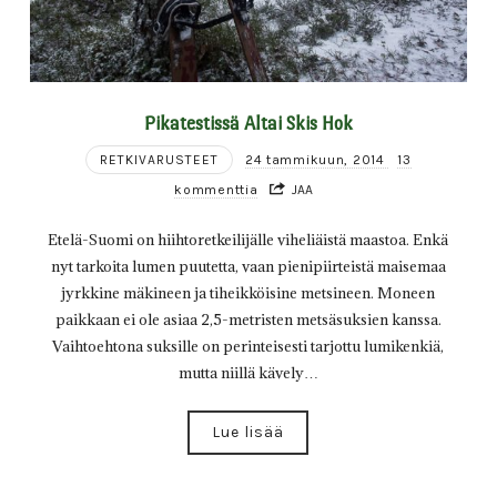
Pikatestissä Altai Skis Hok
RETKIVARUSTEET
24 tammikuun, 2014
13
kommenttia
JAA
Etelä-Suomi on hiihtoretkeilijälle viheliäistä maastoa. Enkä
nyt tarkoita lumen puutetta, vaan pienipiirteistä maisemaa
jyrkkine mäkineen ja tiheikköisine metsineen. Moneen
paikkaan ei ole asiaa 2,5-metristen metsäsuksien kanssa.
Vaihtoehtona suksille on perinteisesti tarjottu lumikenkiä,
mutta niillä kävely…
Lue lisää