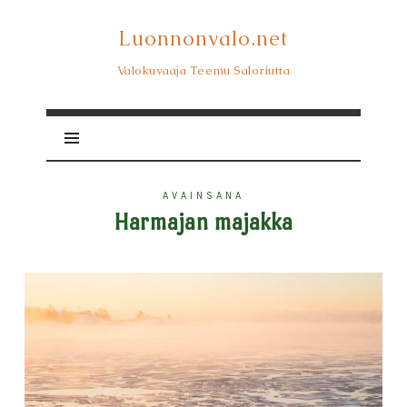
Luonnonvalo.net
Luonnonvalo.net
Valokuvaaja Teemu Saloriutta
AVAINSANA
Harmajan majakka