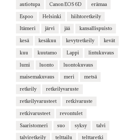
autiotupa
Canon EOS 6D
erämaa
Espoo
Helsinki
hiihtoretkeily
Itämeri
järvi
jää
kansallispuisto
kesä
kesäkuu
kevytretkeily
kevät
kuu
kuutamo
Lappi
lintukuvaus
lumi
luonto
luontokuvaus
maisemakuvaus
meri
metsä
retkeily
retkeilyvaruste
retkeilyvarusteet
retkivaruste
retkivarusteet
revontulet
Saaristomeri
suo
syksy
talvi
talviretkeily
telttailu
telttaretki