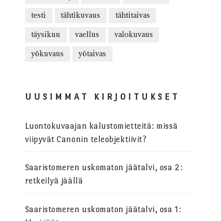
testi
tähtikuvaus
tähtitaivas
täysikuu
vaellus
valokuvaus
yökuvaus
yötaivas
UUSIMMAT KIRJOITUKSET
Luontokuvaajan kalustomietteitä: missä
viipyvät Canonin teleobjektiivit?
Saaristomeren uskomaton jäätalvi, osa 2:
retkeilyä jäällä
Saaristomeren uskomaton jäätalvi, osa 1: