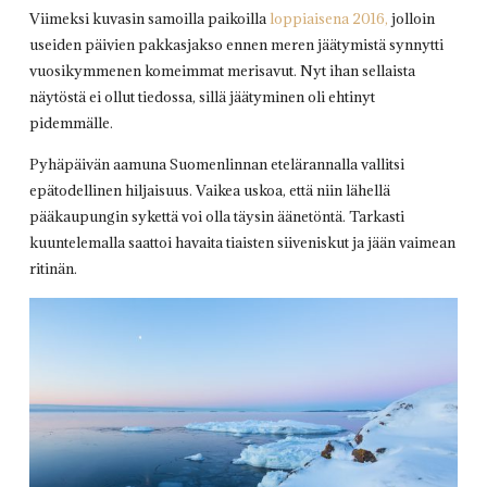
Viimeksi kuvasin samoilla paikoilla
loppiaisena 2016,
jolloin
useiden päivien pakkasjakso ennen meren jäätymistä synnytti
vuosikymmenen komeimmat merisavut. Nyt ihan sellaista
näytöstä ei ollut tiedossa, sillä jäätyminen oli ehtinyt
pidemmälle.
Pyhäpäivän aamuna Suomenlinnan etelärannalla vallitsi
epätodellinen hiljaisuus. Vaikea uskoa, että niin lähellä
pääkaupungin sykettä voi olla täysin äänetöntä. Tarkasti
kuuntelemalla saattoi havaita tiaisten siiveniskut ja jään vaimean
ritinän.