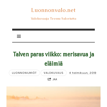
Luonnonvalo.net
Luonnonvalo.net
Valokuvaaja Teemu Saloriutta
Talven paras viikko: merisavua ja
eläimiä
LUONNONILMIÖT
VALOKUVAUS
4 helmikuun, 2019
JAA