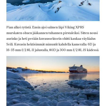
Pian alkoi rytistä. Ensin ajoi salmen läpi Viking XPRS
murskaten ohuen jääkannen tuhannen pirstaleiksi. Sitten nousi
aurinko ja heti perään kuvaussektorin ohitti kaukaa väyläalus
Seili. Kuvasin hektisimmät minuutit kahdella kameralla: 6D ja
16-35 mm f/2.8L II jalustalla, 80D ja 300 mm f/2.8L IS kädessä.