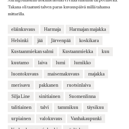
Auringonlaskun dokumentointi ei enää tuntunut tarpeelliselta.
Takana oli taatusti talven paras kuvauspäivä millä tahansa
mittarilla.
eläinkuvaus
Harmaja
Harmajan majakka
Helsinki
jää
Järvenpää
koskikara
Kustaanmiekan salmi
Kustaanmiekka
kuu
kuutamo
laiva
lumi
lumikko
luontokuvaus
maisemakuvaus
majakka
merisavu
pakkanen
ruotsinlaiva
Silja Line
sinitiainen
Suomenlinna
talitiainen
talvi
tammikuu
täysikuu
urpiainen
valokuvaus
Vanhakaupunki