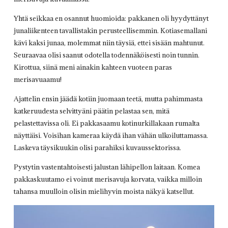
Yhtä seikkaa en osannut huomioida: pakkanen oli hyydyttänyt
junaliikenteen tavallistakin perusteellisemmin. Kotiasemallani
kävi kaksi junaa, molemmat niin täysiä, ettei sisään mahtunut.
Seuraavaa olisi saanut odotella todennäköisesti noin tunnin.
Kirottua, siinä meni ainakin kahteen vuoteen paras
merisavuaamu!
Ajattelin ensin jäädä kotiin juomaan teetä, mutta pahimmasta
katkeruudesta selvittyäni päätin pelastaa sen, mitä
pelastettavissa oli. Ei pakkasaamu kotinurkillakaan rumalta
näyttäisi. Voisihan kameraa käydä ihan vähän ulkoiluttamassa.
Laskeva täysikuukin olisi parahiksi kuvaussektorissa.
Pystytin vastentahtoisesti jalustan lähipellon laitaan. Komea
pakkaskuutamo ei voinut merisavuja korvata, vaikka milloin
tahansa muulloin olisin mielihyvin moista näkyä katsellut.