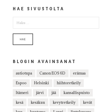
HAE SIVUSTOLTA
HAKU:
BLOGIN AVAINSANAT
autiotupa
Canon EOS 6D
erämaa
Espoo
Helsinki
hiihtoretkeily
Itämeri
järvi
jää
kansallispuisto
kesä
kesäkuu
kevytretkeily
kevät
kuu
kuutamo
Lappi
lintukuvaus