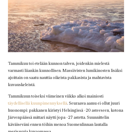
Tammikuu toi etelään kunnon talven, joidenkin mielestä
varmasti liiankin kunnollisen. Massiivisten lumikinosten lisäksi
ajoittain on saatu nauttia oikeista pakkasista ja mahtavista
kuvauskeleistä.
Tammikuun toiseksi viimeinen viikko alkoi mainiosti
täydellisellä kuunpimennyksellä
. Seuraava aamu ei ollut juuri
huonompi: pakkanen kiristyi Helsingissä -20 asteeseen, kotona
Järvenpäässä mittari näytti jopa -27 astetta. Suunnittelin
käväiseväni ennen töihin menoa Suomenlinnan lautalla
merisavuja kuvaamassa.