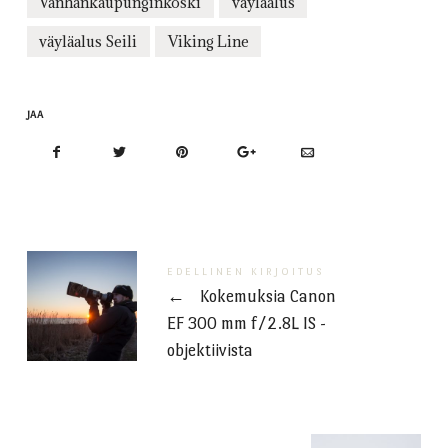
Vanhankaupunginkoski
väyläalus
väyläalus Seili
Viking Line
JAA
EDELLINEN KIRJOITUS
←
Kokemuksia Canon
EF 300 mm f/2.8L IS -
objektiivista