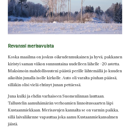
Revanssi merisavuista
Koska maailma on joskus oikeudenmukainen ja hyvä, pakkanen
kiristyi saman viikon sunnuntaina uudelleen lähelle -20 astetta.
Maksimoin mahdollisuuteni päästä perille lähtemällä jo kuuden
aikoihin junalla isolle kirkolle. Auto oli varalta piuhan päässä,
silläkin olisi vielä ehtinyt junan pettäessä.
Juna kulki ja ehdin varhaiseen Suomenlinnan lauttaan.
Tallustelin aamuhämärän verhoamien linnoitussaarten läpi
Kustaanmiekkaan. Merisavujen kannalta se on varmin paikka,
sillä laivaliikenne vapauttaa joka aamu Kustaanmiekansalmen
jäistä.