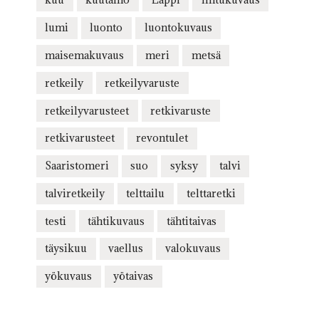
lumi
luonto
luontokuvaus
maisemakuvaus
meri
metsä
retkeily
retkeilyvaruste
retkeilyvarusteet
retkivaruste
retkivarusteet
revontulet
Saaristomeri
suo
syksy
talvi
talviretkeily
telttailu
telttaretki
testi
tähtikuvaus
tähtitaivas
täysikuu
vaellus
valokuvaus
yökuvaus
yötaivas