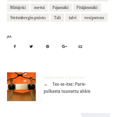
Mätäjoki
metsä
Pajamäki
Pitäjänmäki
Strömbergin puisto
Tali
talvi
vesiputous
JAA
EDELLINEN KIRJOITUS
←
Tee-se-itse: Paris-
pulkasta tuunattu ahkio