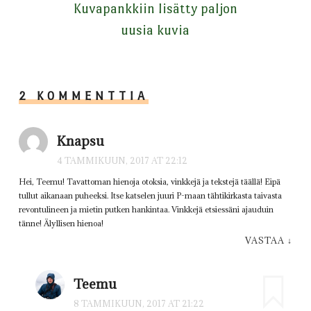
Kuvapankkiin lisätty paljon
uusia kuvia
2 KOMMENTTIA
Knapsu
4 TAMMIKUUN, 2017 AT 22:12
Hei, Teemu! Tavattoman hienoja otoksia, vinkkejä ja tekstejä täällä! Eipä
tullut aikanaan puheeksi. Itse katselen juuri P-maan tähtikirkasta taivasta
revontulineen ja mietin putken hankintaa. Vinkkejä etsiessäni ajauduin
tänne! Älyllisen hienoa!
VASTAA
↓
Teemu
8 TAMMIKUUN, 2017 AT 21:22