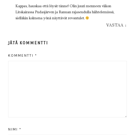
Kappas, hauskaa että löysit tänne! Olin juuri menneen viikon
Litokairassa Pudasjärven ja Ranuan rajaseudulla hiihtelemässä,
sielläkin kolmena yönä näyttävät revontulet.
VASTAA
↓
JÄTÄ KOMMENTTI
KOMMENTTI
*
NIMI
*