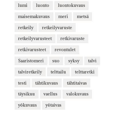
lumi
luonto
luontokuvaus
maisemakuvaus
meri
metsä
retkeily
retkeilyvaruste
retkeilyvarusteet
retkivaruste
retkivarusteet
revontulet
Saaristomeri
suo
syksy
talvi
talviretkeily
telttailu
telttaretki
testi
tähtikuvaus
tähtitaivas
täysikuu
vaellus
valokuvaus
yökuvaus
yötaivas