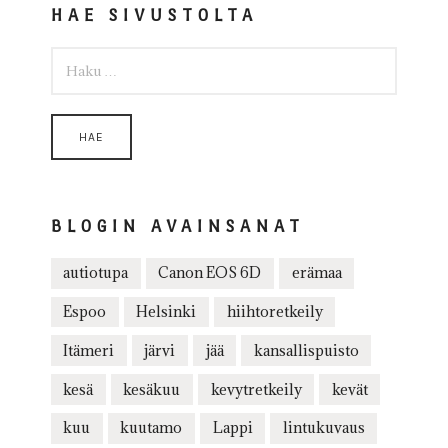
HAE SIVUSTOLTA
HAKU:
BLOGIN AVAINSANAT
autiotupa
Canon EOS 6D
erämaa
Espoo
Helsinki
hiihtoretkeily
Itämeri
järvi
jää
kansallispuisto
kesä
kesäkuu
kevytretkeily
kevät
kuu
kuutamo
Lappi
lintukuvaus