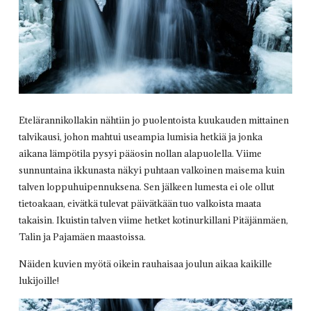
Etelärannikollakin nähtiin jo puolentoista kuukauden mittainen
talvikausi, johon mahtui useampia lumisia hetkiä ja jonka
aikana lämpötila pysyi pääosin nollan alapuolella. Viime
sunnuntaina ikkunasta näkyi puhtaan valkoinen maisema kuin
talven loppuhuipennuksena. Sen jälkeen lumesta ei ole ollut
tietoakaan, eivätkä tulevat päivätkään tuo valkoista maata
takaisin. Ikuistin talven viime hetket kotinurkillani Pitäjänmäen,
Talin ja Pajamäen maastoissa.
Näiden kuvien myötä oikein rauhaisaa joulun aikaa kaikille
lukijoille!