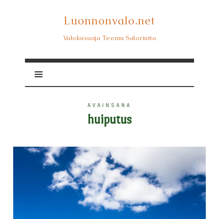
Luonnonvalo.net
Luonnonvalo.net
Valokuvaaja Teemu Saloriutta
AVAINSANA
huiputus