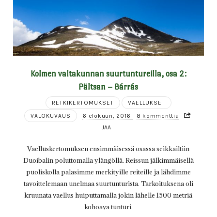
Kolmen valtakunnan suurtuntureilla, osa 2:
Pältsan – Bárrás
RETKIKERTOMUKSET
VAELLUKSET
VALOKUVAUS
6 elokuun, 2016
8 kommenttia
JAA
Vaelluskertomuksen ensimmäisessä osassa seikkailtiin
Duoibalin poluttomalla ylängöllä. Reissun jälkimmäisellä
puoliskolla palasimme merkityille reiteille ja lähdimme
tavoittelemaan unelmaa suurtunturista. Tarkoituksena oli
kruunata vaellus huiputtamalla jokin lähelle 1500 metriä
kohoava tunturi.