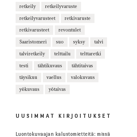
retkeily
retkeilyvaruste
retkeilyvarusteet
retkivaruste
retkivarusteet
revontulet
Saaristomeri
suo
syksy
talvi
talviretkeily
telttailu
telttaretki
testi
tähtikuvaus
tähtitaivas
täysikuu
vaellus
valokuvaus
yökuvaus
yötaivas
UUSIMMAT KIRJOITUKSET
Luontokuvaajan kalustomietteitä: missä