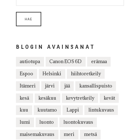
BLOGIN AVAINSANAT
autiotupa
Canon EOS 6D
erämaa
Espoo
Helsinki
hiihtoretkeily
Itämeri
järvi
jää
kansallispuisto
kesä
kesäkuu
kevytretkeily
kevät
kuu
kuutamo
Lappi
lintukuvaus
lumi
luonto
luontokuvaus
maisemakuvaus
meri
metsä