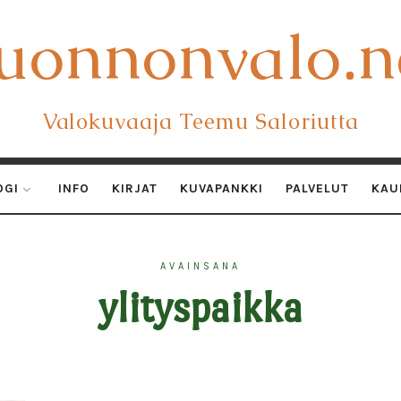
uonnonvalo.n
uonnonvalo.n
Valokuvaaja Teemu Saloriutta
OGI
INFO
KIRJAT
KUVAPANKKI
PALVELUT
KAU
AVAINSANA
ylityspaikka