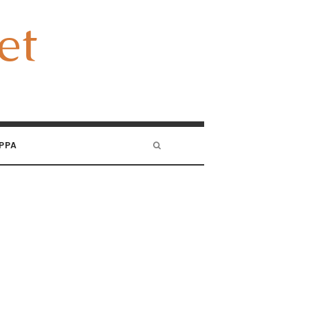
et
et
PPA