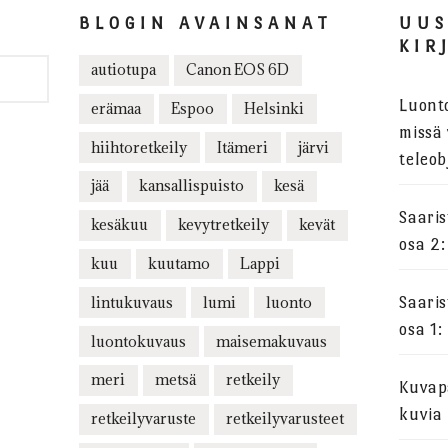
BLOGIN AVAINSANAT
UU
KIR
autiotupa
Canon EOS 6D
Luont
erämaa
Espoo
Helsinki
missä 
hiihtoretkeily
Itämeri
järvi
teleob
jää
kansallispuisto
kesä
Saari
kesäkuu
kevytretkeily
kevät
osa 2:
kuu
kuutamo
Lappi
lintukuvaus
lumi
luonto
Saari
osa 1:
luontokuvaus
maisemakuvaus
meri
metsä
retkeily
Kuvapa
kuvia
retkeilyvaruste
retkeilyvarusteet