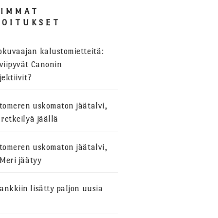
SIMMAT
JOITUKSET
okuvaajan kalustomietteitä:
viipyvät Canonin
jektiivit?
stomeren uskomaton jäätalvi,
 retkeilyä jäällä
stomeren uskomaton jäätalvi,
 Meri jäätyy
nkkiin lisätty paljon uusia