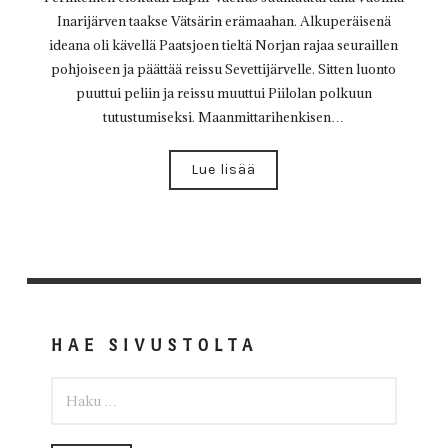
Inarijärven taakse Vätsärin erämaahan. Alkuperäisenä
ideana oli kävellä Paatsjoen tieltä Norjan rajaa seuraillen
pohjoiseen ja päättää reissu Sevettijärvelle. Sitten luonto
puuttui peliin ja reissu muuttui Piilolan polkuun
tutustumiseksi. Maanmittarihenkisen…
Lue lisää
HAE SIVUSTOLTA
HAKU: