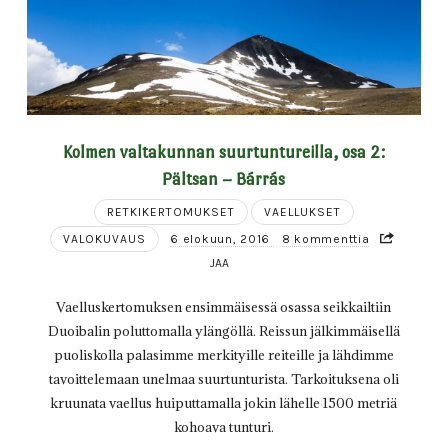
Kolmen valtakunnan suurtuntureilla, osa 2:
Pältsan – Bárrás
RETKIKERTOMUKSET
VAELLUKSET
VALOKUVAUS
6 elokuun, 2016
8 kommenttia
JAA
Vaelluskertomuksen ensimmäisessä osassa seikkailtiin
Duoibalin poluttomalla ylängöllä. Reissun jälkimmäisellä
puoliskolla palasimme merkityille reiteille ja lähdimme
tavoittelemaan unelmaa suurtunturista. Tarkoituksena oli
kruunata vaellus huiputtamalla jokin lähelle 1500 metriä
kohoava tunturi.