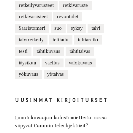
retkeilyvarusteet
retkivaruste
retkivarusteet
revontulet
Saaristomeri
suo
syksy
talvi
talviretkeily
telttailu
telttaretki
testi
tähtikuvaus
tähtitaivas
täysikuu
vaellus
valokuvaus
yökuvaus
yötaivas
UUSIMMAT KIRJOITUKSET
Luontokuvaajan kalustomietteitä: missä
viipyvät Canonin teleobjektiivit?