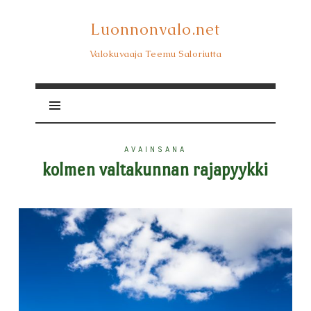
Luonnonvalo.net
Luonnonvalo.net
Valokuvaaja Teemu Saloriutta
AVAINSANA
kolmen valtakunnan rajapyykki