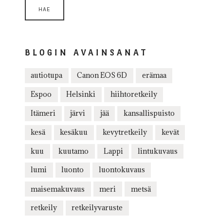
BLOGIN AVAINSANAT
autiotupa
Canon EOS 6D
erämaa
Espoo
Helsinki
hiihtoretkeily
Itämeri
järvi
jää
kansallispuisto
kesä
kesäkuu
kevytretkeily
kevät
kuu
kuutamo
Lappi
lintukuvaus
lumi
luonto
luontokuvaus
maisemakuvaus
meri
metsä
retkeily
retkeilyvaruste