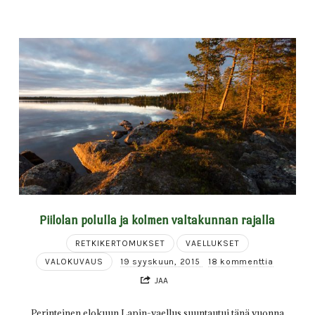
Piilolan polulla ja kolmen valtakunnan rajalla
RETKIKERTOMUKSET
VAELLUKSET
VALOKUVAUS
19 syyskuun, 2015
18 kommenttia
JAA
Perinteinen elokuun Lapin-vaellus suuntautui tänä vuonna