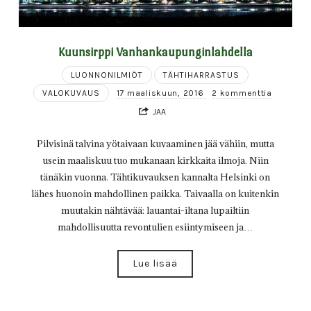
Kuunsirppi Vanhankaupunginlahdella
LUONNONILMIÖT
TÄHTIHARRASTUS
VALOKUVAUS
17 maaliskuun, 2016
2 kommenttia
JAA
Pilvisinä talvina yötaivaan kuvaaminen jää vähiin, mutta
usein maaliskuu tuo mukanaan kirkkaita ilmoja. Niin
tänäkin vuonna. Tähtikuvauksen kannalta Helsinki on
lähes huonoin mahdollinen paikka. Taivaalla on kuitenkin
muutakin nähtävää: lauantai-iltana lupailtiin
mahdollisuutta revontulien esiintymiseen ja…
Lue lisää