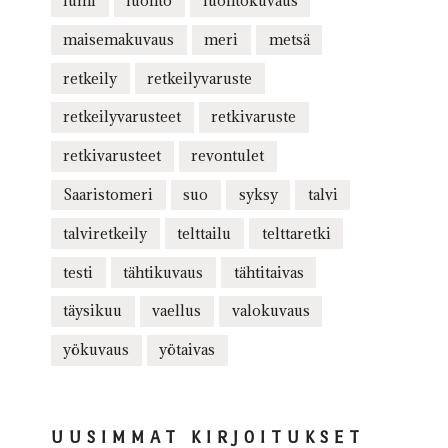
lumi
luonto
luontokuvaus
maisemakuvaus
meri
metsä
retkeily
retkeilyvaruste
retkeilyvarusteet
retkivaruste
retkivarusteet
revontulet
Saaristomeri
suo
syksy
talvi
talviretkeily
telttailu
telttaretki
testi
tähtikuvaus
tähtitaivas
täysikuu
vaellus
valokuvaus
yökuvaus
yötaivas
UUSIMMAT KIRJOITUKSET