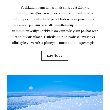
Porkkalanniemen merimaisemat ovat tähti- ja
lintuharrastajien suosiossa. Kauas Suomenlahdelle
ulottuva niemenkärki tarjoaa Uudenmaan pimeimmän
yötaivaan ja osuu tärkeälle muuttolintujen reitille. Olen
aiemmin retkeillyt Porkkalassa vain syksyisin parhaaseen
tähtikuvausaikaan. Huhtikuun puolivälissä luvassa ei
ollut syksyn veroista pimeyttä, mutta sitäkin upeampia…
Lue lisää