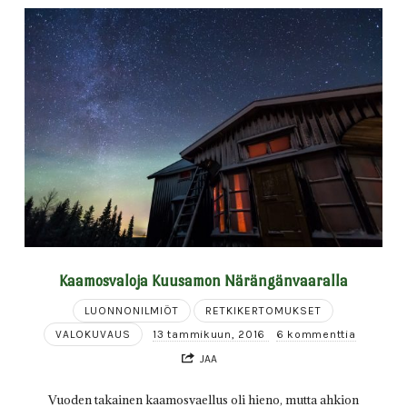
Kaamosvaloja Kuusamon Närängänvaaralla
LUONNONILMIÖT
RETKIKERTOMUKSET
VALOKUVAUS
13 tammikuun, 2016
6 kommenttia
JAA
Vuoden takainen kaamosvaellus oli hieno, mutta ahkion