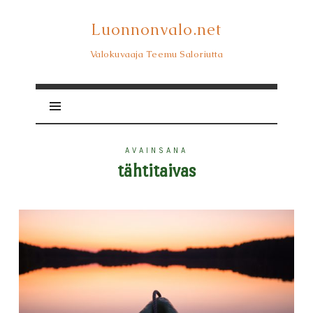
Luonnonvalo.net
Luonnonvalo.net
Valokuvaaja Teemu Saloriutta
AVAINSANA
tähtitaivas