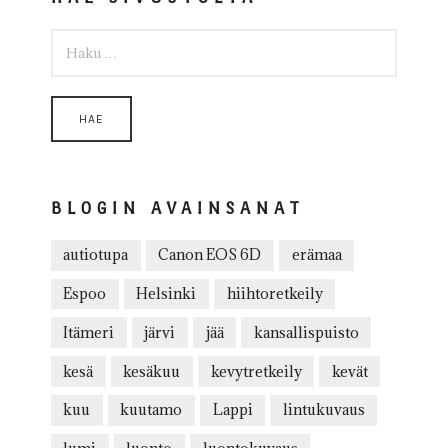
HAKU:
BLOGIN AVAINSANAT
autiotupa
Canon EOS 6D
erämaa
Espoo
Helsinki
hiihtoretkeily
Itämeri
järvi
jää
kansallispuisto
kesä
kesäkuu
kevytretkeily
kevät
kuu
kuutamo
Lappi
lintukuvaus