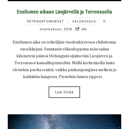
Ensilumen aikaan Liesjärvellä ja Torronsuolla
RETKIKERTOMUKSET
VALOKUVAUS
11
marraskuun, 2016
JAA
Ensilumen aika on retkeilijän vuodenkierrossa ehdottomia
suosikkejani. Suuntasin viikonloppuna noin sadan
kilometrin päässä Helsingistä sijaitseviin Liesjärven ja
Torronsuon kansallispuistoihin. Niillä korkeuksilla lunta
oli tuskin puolta senttiä, vaikka pääkaupungissa melkein jo
kahlattiin hangessa. Pienetkin lumen rippeet…
Lue lisää