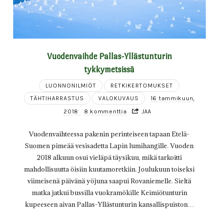
Vuodenvaihde Pallas-Yllästunturin
tykkymetsissä
LUONNONILMIÖT
RETKIKERTOMUKSET
TÄHTIHARRASTUS
VALOKUVAUS
16 tammikuun,
2018
8 kommenttia
JAA
Vuodenvaihteessa pakenin perinteiseen tapaan Etelä-
Suomen pimeää vesisadetta Lapin lumihangille. Vuoden
2018 alkuun osui vieläpä täysikuu, mikä tarkoitti
mahdollisuutta öisiin kuutamoretkiin. Joulukuun toiseksi
viimeisenä päivänä yöjuna saapui Rovaniemelle. Sieltä
matka jatkui bussilla vuokramökille Keimiötunturin
kupeeseen aivan Pallas-Yllästunturin kansallispuiston…