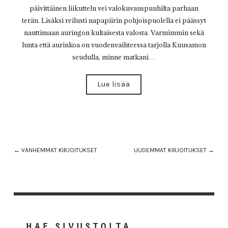
päivittäinen liikuttelu vei valokuvauspuuhilta parhaan
terän. Lisäksi reilusti napapiirin pohjoispuolella ei päässyt
nauttimaan auringon kultaisesta valosta. Varmimmin sekä
lunta että aurinkoa on vuodenvaihteessa tarjolla Kuusamon
seudulla, minne matkani…
Lue lisää
← VANHEMMAT KIRJOITUKSET
UUDEMMAT KIRJOITUKSET →
HAE SIVUSTOLTA