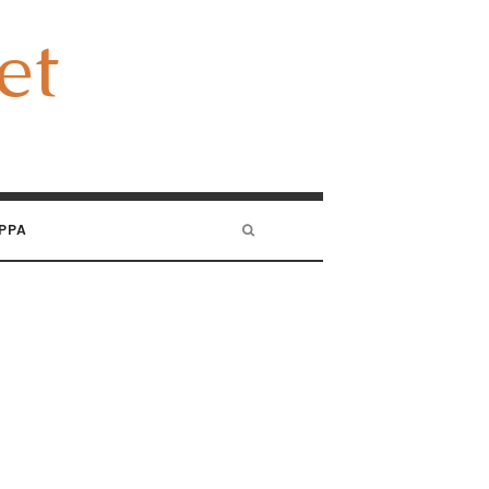
et
et
PPA