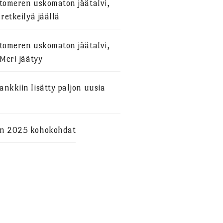
stomeren uskomaton jäätalvi,
 retkeilyä jäällä
stomeren uskomaton jäätalvi,
 Meri jäätyy
nkkiin lisätty paljon uusia
n 2025 kohokohdat