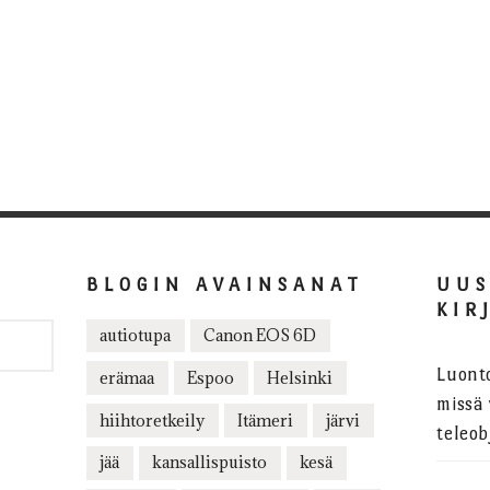
BLOGIN AVAINSANAT
UU
KIR
autiotupa
Canon EOS 6D
Luont
erämaa
Espoo
Helsinki
missä 
hiihtoretkeily
Itämeri
järvi
teleob
jää
kansallispuisto
kesä