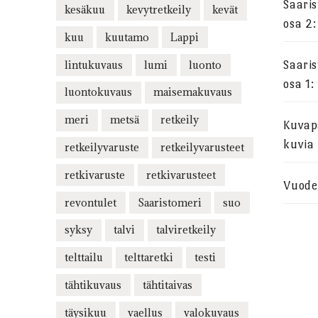
Saari
kesäkuu
kevytretkeily
kevät
osa 2:
kuu
kuutamo
Lappi
lintukuvaus
lumi
luonto
Saari
osa 1:
luontokuvaus
maisemakuvaus
meri
metsä
retkeily
Kuvapa
kuvia
retkeilyvaruste
retkeilyvarusteet
retkivaruste
retkivarusteet
Vuode
revontulet
Saaristomeri
suo
syksy
talvi
talviretkeily
telttailu
telttaretki
testi
tähtikuvaus
tähtitaivas
täysikuu
vaellus
valokuvaus