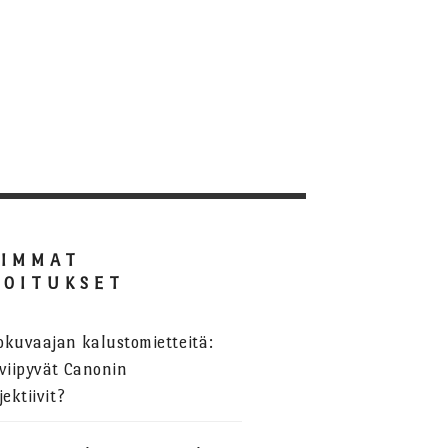
SIMMAT
JOITUKSET
okuvaajan kalustomietteitä:
viipyvät Canonin
jektiivit?