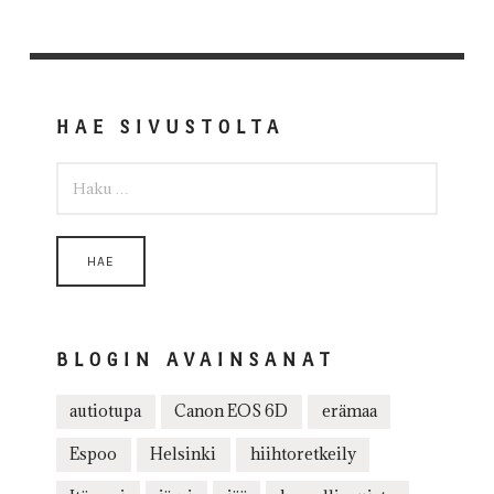
HAE SIVUSTOLTA
HAKU:
BLOGIN AVAINSANAT
autiotupa
Canon EOS 6D
erämaa
Espoo
Helsinki
hiihtoretkeily