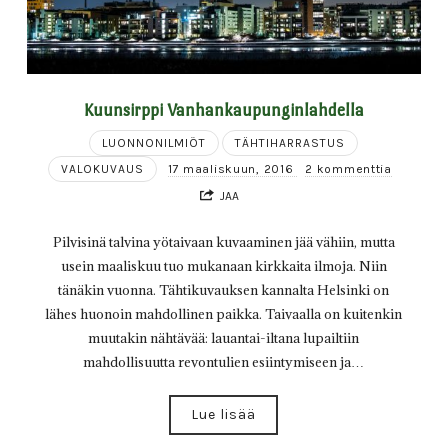
Kuunsirppi Vanhankaupunginlahdella
LUONNONILMIÖT
TÄHTIHARRASTUS
VALOKUVAUS
17 maaliskuun, 2016
2 kommenttia
JAA
Pilvisinä talvina yötaivaan kuvaaminen jää vähiin, mutta
usein maaliskuu tuo mukanaan kirkkaita ilmoja. Niin
tänäkin vuonna. Tähtikuvauksen kannalta Helsinki on
lähes huonoin mahdollinen paikka. Taivaalla on kuitenkin
muutakin nähtävää: lauantai-iltana lupailtiin
mahdollisuutta revontulien esiintymiseen ja…
Lue lisää