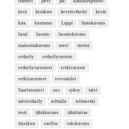
Itämeri
järvi
jää
kansallispuisto
kesä
kesäkuu
kevytretkeily
kevät
kuu
kuutamo
Lappi
lintukuvaus
lumi
luonto
luontokuvaus
maisemakuvaus
meri
metsä
retkeily
retkeilyvaruste
retkeilyvarusteet
retkivaruste
retkivarusteet
revontulet
Saaristomeri
suo
syksy
talvi
talviretkeily
telttailu
telttaretki
testi
tähtikuvaus
tähtitaivas
täysikuu
vaellus
valokuvaus