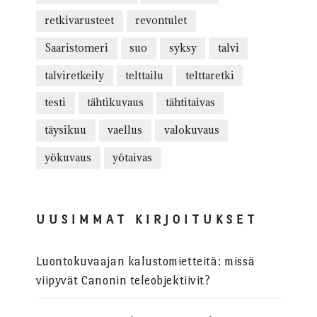
retkivarusteet
revontulet
Saaristomeri
suo
syksy
talvi
talviretkeily
telttailu
telttaretki
testi
tähtikuvaus
tähtitaivas
täysikuu
vaellus
valokuvaus
yökuvaus
yötaivas
UUSIMMAT KIRJOITUKSET
Luontokuvaajan kalustomietteitä: missä
viipyvät Canonin teleobjektiivit?