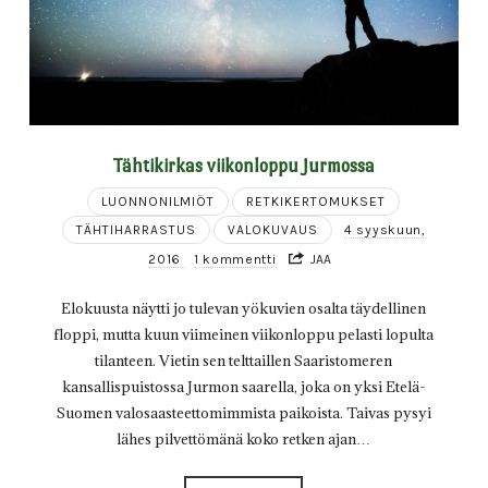
Tähtikirkas viikonloppu Jurmossa
LUONNONILMIÖT
RETKIKERTOMUKSET
TÄHTIHARRASTUS
VALOKUVAUS
4 syyskuun,
2016
1 kommentti
JAA
Elokuusta näytti jo tulevan yökuvien osalta täydellinen
floppi, mutta kuun viimeinen viikonloppu pelasti lopulta
tilanteen. Vietin sen telttaillen Saaristomeren
kansallispuistossa Jurmon saarella, joka on yksi Etelä-
Suomen valosaasteettomimmista paikoista. Taivas pysyi
lähes pilvettömänä koko retken ajan…