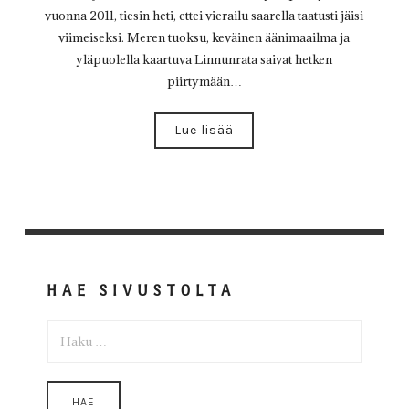
vuonna 2011, tiesin heti, ettei vierailu saarella taatusti jäisi
viimeiseksi. Meren tuoksu, keväinen äänimaailma ja
yläpuolella kaartuva Linnunrata saivat hetken
piirtymään…
Lue lisää
HAE SIVUSTOLTA
HAKU: