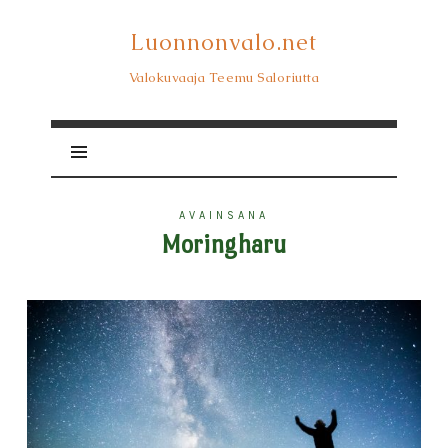
Luonnonvalo.net
Luonnonvalo.net
Valokuvaaja Teemu Saloriutta
AVAINSANA
Moringharu