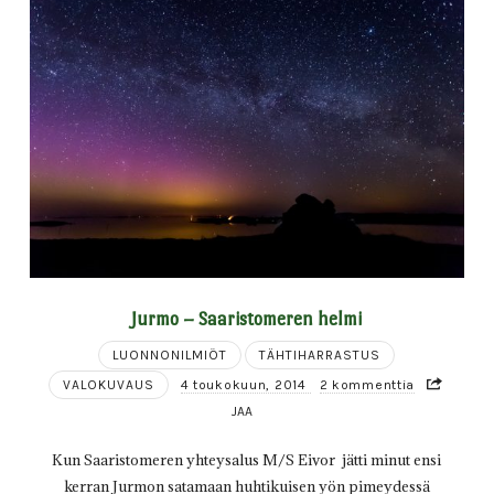
Jurmo – Saaristomeren helmi
LUONNONILMIÖT
TÄHTIHARRASTUS
VALOKUVAUS
4 toukokuun, 2014
2 kommenttia
JAA
Kun Saaristomeren yhteysalus M/S Eivor jätti minut ensi
kerran Jurmon satamaan huhtikuisen yön pimeydessä