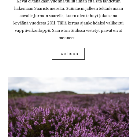
Kevät ei tänäkään vuonna tullut ilman että sitä lähdettiin
hakemaan Saaristomereltä. Suuntasin jälleen telttailemaan
aavalle Jurmon saarelle, kuten olen tehnyt jokaisena
keväänä vuodesta 2011. Tällä kertaa ajankohdaksi valikoitui
vappuviikonloppu. Saariston tuulissa vietetyt päivät eivät
menneet…
Lue lisää