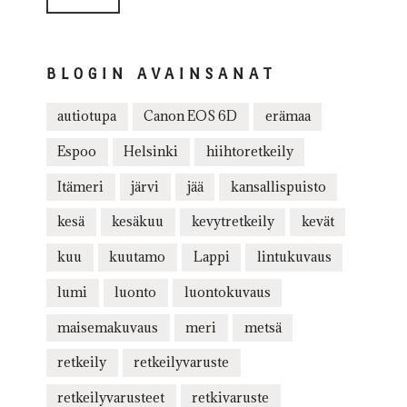
BLOGIN AVAINSANAT
autiotupa
Canon EOS 6D
erämaa
Espoo
Helsinki
hiihtoretkeily
Itämeri
järvi
jää
kansallispuisto
kesä
kesäkuu
kevytretkeily
kevät
kuu
kuutamo
Lappi
lintukuvaus
lumi
luonto
luontokuvaus
maisemakuvaus
meri
metsä
retkeily
retkeilyvaruste
retkeilyvarusteet
retkivaruste