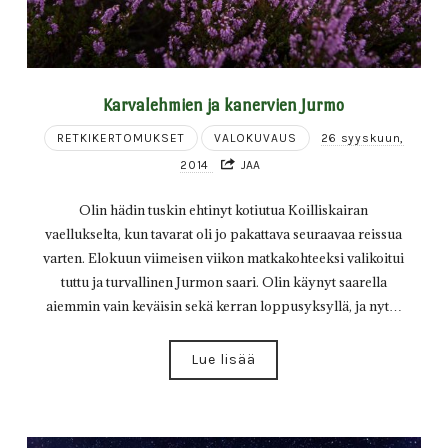
Karvalehmien ja kanervien Jurmo
RETKIKERTOMUKSET
VALOKUVAUS
26 syyskuun,
2014
JAA
Olin hädin tuskin ehtinyt kotiutua Koilliskairan
vaellukselta, kun tavarat oli jo pakattava seuraavaa reissua
varten. Elokuun viimeisen viikon matkakohteeksi valikoitui
tuttu ja turvallinen Jurmon saari. Olin käynyt saarella
aiemmin vain keväisin sekä kerran loppusyksyllä, ja nyt…
Lue lisää