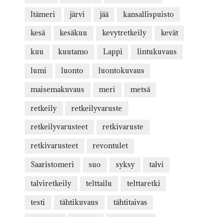
Itämeri
järvi
jää
kansallispuisto
kesä
kesäkuu
kevytretkeily
kevät
kuu
kuutamo
Lappi
lintukuvaus
lumi
luonto
luontokuvaus
maisemakuvaus
meri
metsä
retkeily
retkeilyvaruste
retkeilyvarusteet
retkivaruste
retkivarusteet
revontulet
Saaristomeri
suo
syksy
talvi
talviretkeily
telttailu
telttaretki
testi
tähtikuvaus
tähtitaivas