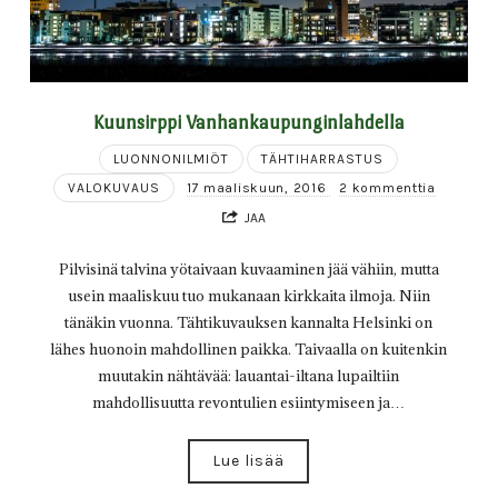
Kuunsirppi Vanhankaupunginlahdella
LUONNONILMIÖT
TÄHTIHARRASTUS
VALOKUVAUS
17 maaliskuun, 2016
2 kommenttia
JAA
Pilvisinä talvina yötaivaan kuvaaminen jää vähiin, mutta
usein maaliskuu tuo mukanaan kirkkaita ilmoja. Niin
tänäkin vuonna. Tähtikuvauksen kannalta Helsinki on
lähes huonoin mahdollinen paikka. Taivaalla on kuitenkin
muutakin nähtävää: lauantai-iltana lupailtiin
mahdollisuutta revontulien esiintymiseen ja…
Lue lisää