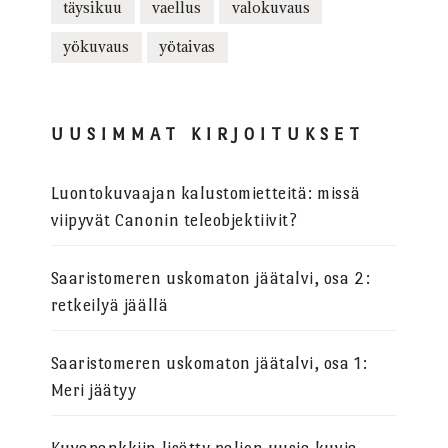
täysikuu
vaellus
valokuvaus
yökuvaus
yötaivas
UUSIMMAT KIRJOITUKSET
Luontokuvaajan kalustomietteitä: missä
viipyvät Canonin teleobjektiivit?
Saaristomeren uskomaton jäätalvi, osa 2:
retkeilyä jäällä
Saaristomeren uskomaton jäätalvi, osa 1:
Meri jäätyy