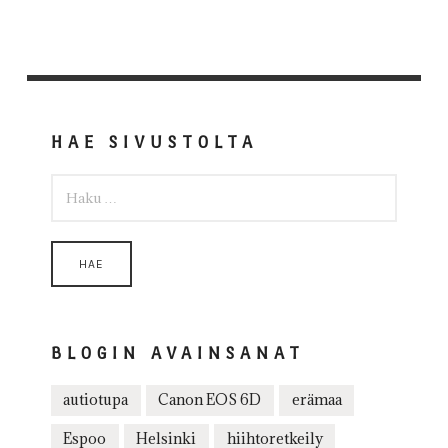
HAE SIVUSTOLTA
HAKU:
BLOGIN AVAINSANAT
autiotupa
Canon EOS 6D
erämaa
Espoo
Helsinki
hiihtoretkeily