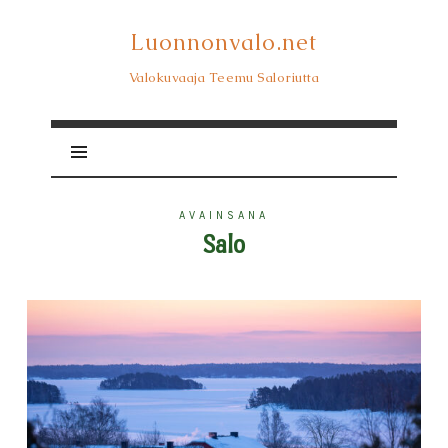
Luonnonvalo.net
Luonnonvalo.net
Valokuvaaja Teemu Saloriutta
AVAINSANA
Salo