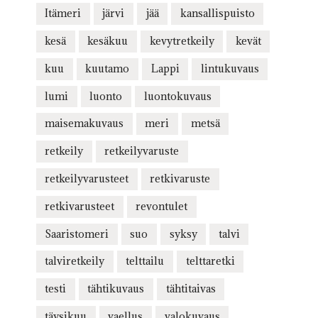
Itämeri
järvi
jää
kansallispuisto
kesä
kesäkuu
kevytretkeily
kevät
kuu
kuutamo
Lappi
lintukuvaus
lumi
luonto
luontokuvaus
maisemakuvaus
meri
metsä
retkeily
retkeilyvaruste
retkeilyvarusteet
retkivaruste
retkivarusteet
revontulet
Saaristomeri
suo
syksy
talvi
talviretkeily
telttailu
telttaretki
testi
tähtikuvaus
tähtitaivas
täysikuu
vaellus
valokuvaus