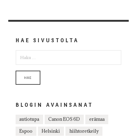
HAE SIVUSTOLTA
HAKU:
BLOGIN AVAINSANAT
autiotupa
Canon EOS 6D
erämaa
Espoo
Helsinki
hiihtoretkeily