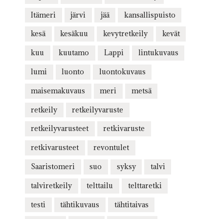
Itämeri
järvi
jää
kansallispuisto
kesä
kesäkuu
kevytretkeily
kevät
kuu
kuutamo
Lappi
lintukuvaus
lumi
luonto
luontokuvaus
maisemakuvaus
meri
metsä
retkeily
retkeilyvaruste
retkeilyvarusteet
retkivaruste
retkivarusteet
revontulet
Saaristomeri
suo
syksy
talvi
talviretkeily
telttailu
telttaretki
testi
tähtikuvaus
tähtitaivas