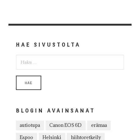
HAE SIVUSTOLTA
HAKU:
BLOGIN AVAINSANAT
autiotupa
Canon EOS 6D
erämaa
Espoo
Helsinki
hiihtoretkeily