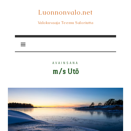
Luonnonvalo.net
Luonnonvalo.net
Valokuvaaja Teemu Saloriutta
AVAINSANA
m/s Utö