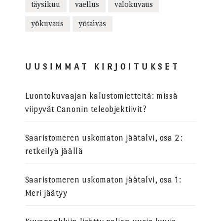
täysikuu
vaellus
valokuvaus
yökuvaus
yötaivas
UUSIMMAT KIRJOITUKSET
Luontokuvaajan kalustomietteitä: missä
viipyvät Canonin teleobjektiivit?
Saaristomeren uskomaton jäätalvi, osa 2:
retkeilyä jäällä
Saaristomeren uskomaton jäätalvi, osa 1:
Meri jäätyy