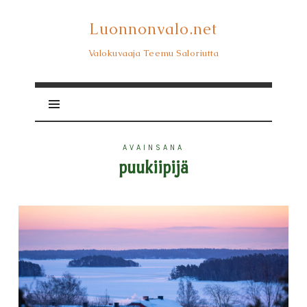
Luonnonvalo.net
Luonnonvalo.net
Valokuvaaja Teemu Saloriutta
AVAINSANA
puukiipijä