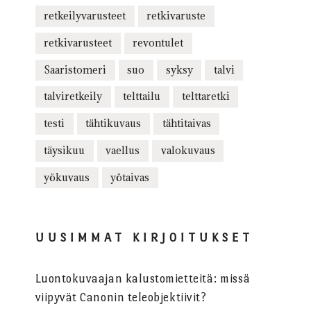
retkeilyvarusteet
retkivaruste
retkivarusteet
revontulet
Saaristomeri
suo
syksy
talvi
talviretkeily
telttailu
telttaretki
testi
tähtikuvaus
tähtitaivas
täysikuu
vaellus
valokuvaus
yökuvaus
yötaivas
UUSIMMAT KIRJOITUKSET
Luontokuvaajan kalustomietteitä: missä
viipyvät Canonin teleobjektiivit?