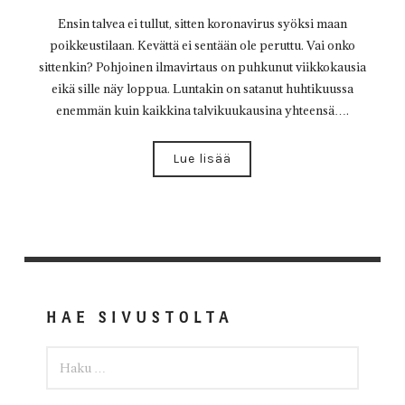
Ensin talvea ei tullut, sitten koronavirus syöksi maan
poikkeustilaan. Kevättä ei sentään ole peruttu. Vai onko
sittenkin? Pohjoinen ilmavirtaus on puhkunut viikkokausia
eikä sille näy loppua. Luntakin on satanut huhtikuussa
enemmän kuin kaikkina talvikuukausina yhteensä….
Lue lisää
HAE SIVUSTOLTA
HAKU: