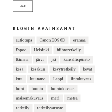
BLOGIN AVAINSANAT
autiotupa
Canon EOS 6D
erämaa
Espoo
Helsinki
hiihtoretkeily
Itämeri
järvi
jää
kansallispuisto
kesä
kesäkuu
kevytretkeily
kevät
kuu
kuutamo
Lappi
lintukuvaus
lumi
luonto
luontokuvaus
maisemakuvaus
meri
metsä
retkeily
retkeilyvaruste