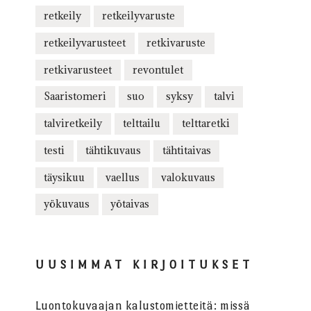
retkeily
retkeilyvaruste
retkeilyvarusteet
retkivaruste
retkivarusteet
revontulet
Saaristomeri
suo
syksy
talvi
talviretkeily
telttailu
telttaretki
testi
tähtikuvaus
tähtitaivas
täysikuu
vaellus
valokuvaus
yökuvaus
yötaivas
UUSIMMAT KIRJOITUKSET
Luontokuvaajan kalustomietteitä: missä