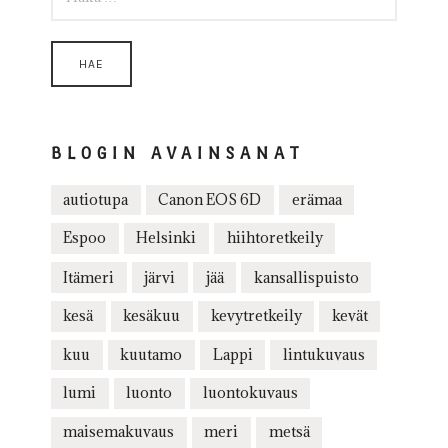
BLOGIN AVAINSANAT
autiotupa
Canon EOS 6D
erämaa
Espoo
Helsinki
hiihtoretkeily
Itämeri
järvi
jää
kansallispuisto
kesä
kesäkuu
kevytretkeily
kevät
kuu
kuutamo
Lappi
lintukuvaus
lumi
luonto
luontokuvaus
maisemakuvaus
meri
metsä