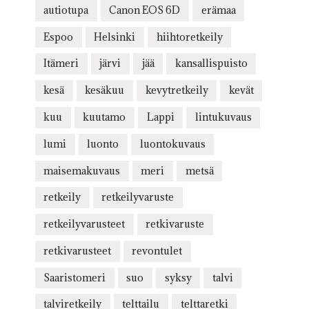
autiotupa
Canon EOS 6D
erämaa
Espoo
Helsinki
hiihtoretkeily
Itämeri
järvi
jää
kansallispuisto
kesä
kesäkuu
kevytretkeily
kevät
kuu
kuutamo
Lappi
lintukuvaus
lumi
luonto
luontokuvaus
maisemakuvaus
meri
metsä
retkeily
retkeilyvaruste
retkeilyvarusteet
retkivaruste
retkivarusteet
revontulet
Saaristomeri
suo
syksy
talvi
talviretkeily
telttailu
telttaretki