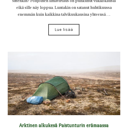
sittenkin? Pohjoinen ilmavirtaus on puhkunut viikkokausia
eikä sille näy loppua. Luntakin on satanut huhtikuussa
enemmän kuin kaikkina talvikuukausina yhteensä….
Lue lisää
Arktinen alkukesä Paistunturin erämaassa