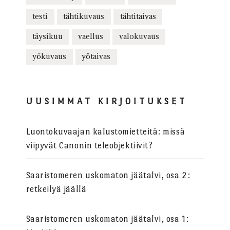
testi
tähtikuvaus
tähtitaivas
täysikuu
vaellus
valokuvaus
yökuvaus
yötaivas
UUSIMMAT KIRJOITUKSET
Luontokuvaajan kalustomietteitä: missä
viipyvät Canonin teleobjektiivit?
Saaristomeren uskomaton jäätalvi, osa 2:
retkeilyä jäällä
Saaristomeren uskomaton jäätalvi, osa 1: