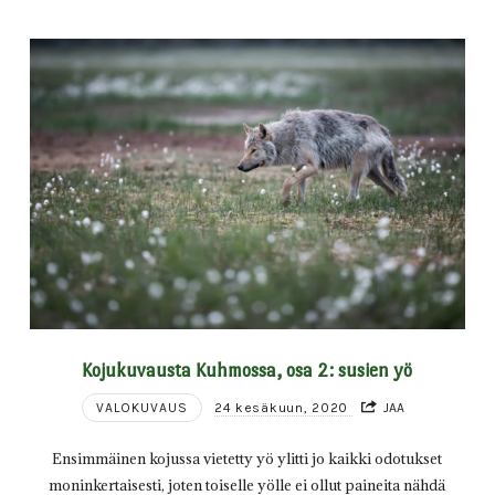
Kojukuvausta Kuhmossa, osa 2: susien yö
VALOKUVAUS
24 kesäkuun, 2020
JAA
Ensimmäinen kojussa vietetty yö ylitti jo kaikki odotukset
moninkertaisesti, joten toiselle yölle ei ollut paineita nähdä