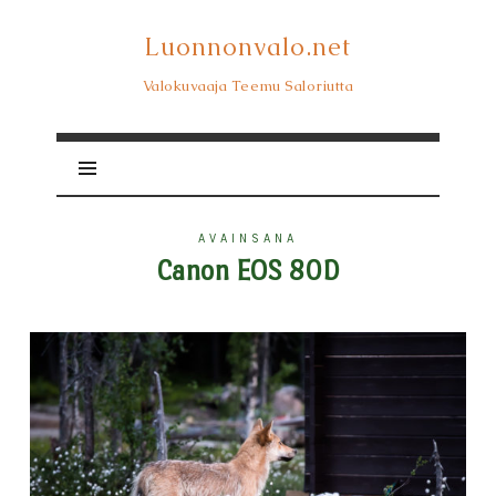
Luonnonvalo.net
Luonnonvalo.net
Valokuvaaja Teemu Saloriutta
AVAINSANA
Canon EOS 80D