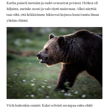
Karhu paineli metsään ja sudet seurasivat perässä. Hetken oli
hiljaista, aurinko nousi ja valo täytti maiseman. Alkoi näyttää
taas siltä, että kökkisimme hikisessä kojussa kuusi tuntia ilman
yhtään eläintä.
Vielä kuitenkin onnisti. Kaksi selvästi arempaa sutta ohitti