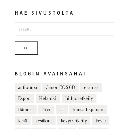
HAE SIVUSTOLTA
HAKU:
BLOGIN AVAINSANAT
autiotupa
Canon EOS 6D
erämaa
Espoo
Helsinki
hiihtoretkeily
Itämeri
järvi
jää
kansallispuisto
kesä
kesäkuu
kevytretkeily
kevät