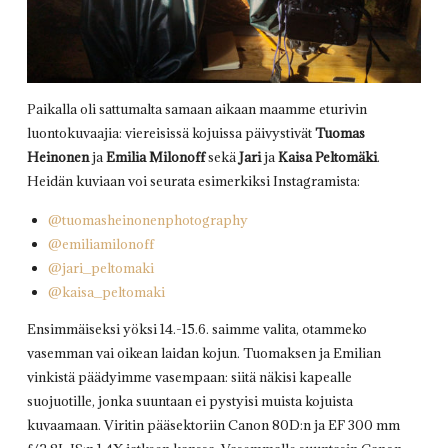
Paikalla oli sattumalta samaan aikaan maamme eturivin
luontokuvaajia: viereisissä kojuissa päivystivät
Tuomas
Heinonen
ja
Emilia Milonoff
sekä
Jari
ja
Kaisa Peltomäki
.
Heidän kuviaan voi seurata esimerkiksi Instagramista:
@tuomasheinonenphotography
@emiliamilonoff
@jari_peltomaki
@kaisa_peltomaki
Ensimmäiseksi yöksi 14.-15.6. saimme valita, otammeko
vasemman vai oikean laidan kojun. Tuomaksen ja Emilian
vinkistä päädyimme vasempaan: siitä näkisi kapealle
suojuotille, jonka suuntaan ei pystyisi muista kojuista
kuvaamaan. Viritin pääsektoriin Canon 80D:n ja EF 300 mm