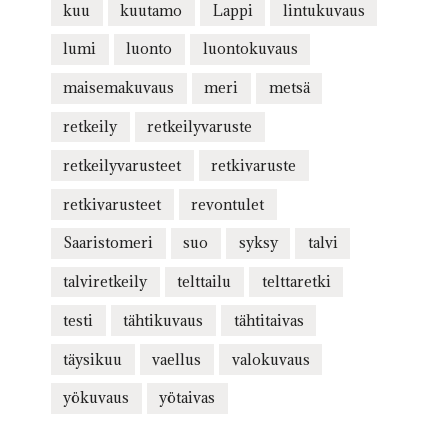
kuu
kuutamo
Lappi
lintukuvaus
lumi
luonto
luontokuvaus
maisemakuvaus
meri
metsä
retkeily
retkeilyvaruste
retkeilyvarusteet
retkivaruste
retkivarusteet
revontulet
Saaristomeri
suo
syksy
talvi
talviretkeily
telttailu
telttaretki
testi
tähtikuvaus
tähtitaivas
täysikuu
vaellus
valokuvaus
yökuvaus
yötaivas