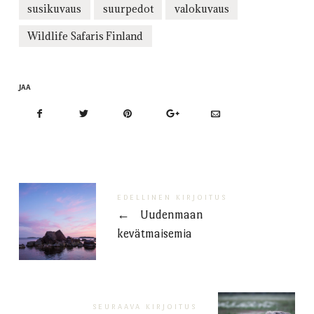
susikuvaus
suurpedot
valokuvaus
Wildlife Safaris Finland
JAA
EDELLINEN KIRJOITUS
←
Uudenmaan
kevätmaisemia
SEURAAVA KIRJOITUS