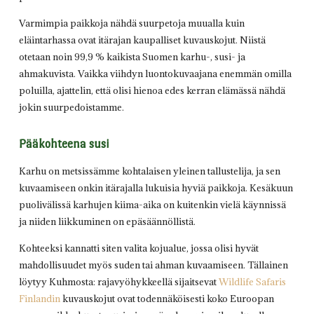
Varmimpia paikkoja nähdä suurpetoja muualla kuin
eläintarhassa ovat itärajan kaupalliset kuvauskojut. Niistä
otetaan noin 99,9 % kaikista Suomen karhu-, susi- ja
ahmakuvista. Vaikka viihdyn luontokuvaajana enemmän omilla
poluilla, ajattelin, että olisi hienoa edes kerran elämässä nähdä
jokin suurpedoistamme.
Pääkohteena susi
Karhu on metsissämme kohtalaisen yleinen tallustelija, ja sen
kuvaamiseen onkin itärajalla lukuisia hyviä paikkoja. Kesäkuun
puolivälissä karhujen kiima-aika on kuitenkin vielä käynnissä
ja niiden liikkuminen on epäsäännöllistä.
Kohteeksi kannatti siten valita kojualue, jossa olisi hyvät
mahdollisuudet myös suden tai ahman kuvaamiseen. Tällainen
löytyy Kuhmosta: rajavyöhykkeellä sijaitsevat
Wildlife Safaris
Finlandin
kuvauskojut ovat todennäköisesti koko Euroopan