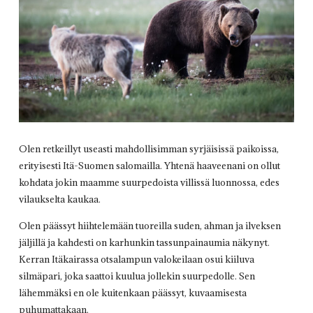
Olen retkeillyt useasti mahdollisimman syrjäisissä paikoissa,
erityisesti Itä-Suomen salomailla. Yhtenä haaveenani on ollut
kohdata jokin maamme suurpedoista villissä luonnossa, edes
vilaukselta kaukaa.
Olen päässyt hiihtelemään tuoreilla suden, ahman ja ilveksen
jäljillä ja kahdesti on karhunkin tassunpainaumia näkynyt.
Kerran Itäkairassa otsalampun valokeilaan osui kiiluva
silmäpari, joka saattoi kuulua jollekin suurpedolle. Sen
lähemmäksi en ole kuitenkaan päässyt, kuvaamisesta
puhumattakaan.