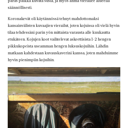
paras paikka kuvata susia, ja myös ahma vierailee alueella
säännöllisesti.
Koronakevät oli käytännössä tehnyt mahdottomaksi
kansainvälisten kuvaajien vierailut, joten kojuissa oli vielä hyvin
tilaa tehdessäni parin yön mittaista varausta alle kuukautta
etukäteen. Kojujen koot vaihtelevat askeettisista 1-2 hengen
pikkukopeista useamman hengen luksuskojuihin. Lähdin
matkaan kahdestaan kuvauskaverini kanssa, joten mahduimme
hyvin pienimpiin kojuihin.