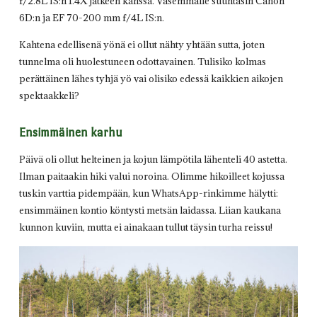
f/2.8L IS:n 1.4X jatkeen kanssa. Vasemmalle suuntasin Canon
6D:n ja EF 70-200 mm f/4L IS:n.
Kahtena edellisenä yönä ei ollut nähty yhtään sutta, joten
tunnelma oli huolestuneen odottavainen. Tulisiko kolmas
perättäinen lähes tyhjä yö vai olisiko edessä kaikkien aikojen
spektaakkeli?
Ensimmäinen karhu
Päivä oli ollut helteinen ja kojun lämpötila lähenteli 40 astetta.
Ilman paitaakin hiki valui noroina. Olimme hikoilleet kojussa
tuskin varttia pidempään, kun WhatsApp-rinkimme hälytti:
ensimmäinen kontio köntysti metsän laidassa. Liian kaukana
kunnon kuviin, mutta ei ainakaan tullut täysin turha reissu!