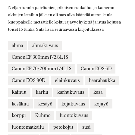
Neljän tunnin päiväunien, pikaisen ruokailun ja kameran
akkujen latailun jälkeen oli taas aika kääntää auton keula
kuoppaiselle metsätielle kohti rajavyöhykettä ja istua kojussa
toiset 15 tuntia. Siitä lisää seuraavassa kirjoituksessa.
ahma
ahmakuvaus
Canon EF 300mm f/2.8L IS
Canon EF 70-200mm f/4L IS
Canon EOS 6D
Canon EOS 80D
eläinkuvaus
haarahaukka
Kainuu
karhu
karhukuvaus
kesä
kesäkuu
kesäyö
kojukuvaus
kojuyö
korppi
Kuhmo
luontokuvaus
luontomatkailu
petokojut
susi