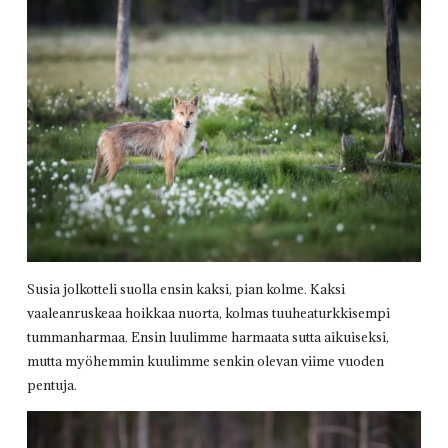
Susia jolkotteli suolla ensin kaksi, pian kolme. Kaksi
vaaleanruskeaa hoikkaa nuorta, kolmas tuuheaturkkisempi
tummanharmaa. Ensin luulimme harmaata sutta aikuiseksi,
mutta myöhemmin kuulimme senkin olevan viime vuoden
pentuja.