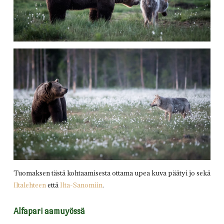
Tuomaksen tästä kohtaamisesta ottama upea kuva päätyi jo sekä
Iltalehteen
että
Ilta-Sanomiin
.
Alfapari aamuyössä