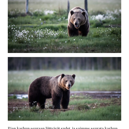
Pian karhun seuraan liittyivät sudet, ja saimme seurata karhun