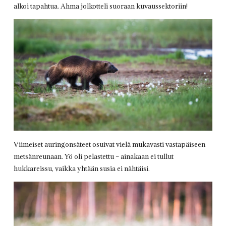
alkoi tapahtua. Ahma jolkotteli suoraan kuvaussektoriin!
Viimeiset auringonsäteet osuivat vielä mukavasti vastapäiseen
metsänreunaan. Yö oli pelastettu – ainakaan ei tullut
hukkareissu, vaikka yhtään susia ei nähtäisi.