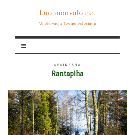
Luonnonvalo.net
Luonnonvalo.net
Valokuvaaja Teemu Saloriutta
AVAINSANA
Rantapiha