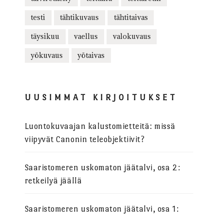
testi
tähtikuvaus
tähtitaivas
täysikuu
vaellus
valokuvaus
yökuvaus
yötaivas
UUSIMMAT KIRJOITUKSET
Luontokuvaajan kalustomietteitä: missä
viipyvät Canonin teleobjektiivit?
Saaristomeren uskomaton jäätalvi, osa 2:
retkeilyä jäällä
Saaristomeren uskomaton jäätalvi, osa 1: