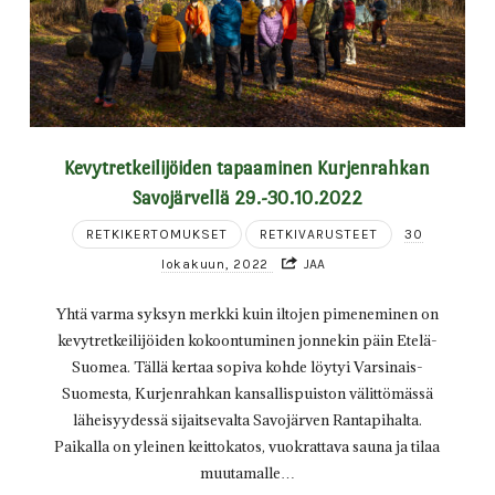
Kevytretkeilijöiden tapaaminen Kurjenrahkan
Savojärvellä 29.-30.10.2022
RETKIKERTOMUKSET
RETKIVARUSTEET
30
lokakuun, 2022
JAA
Yhtä varma syksyn merkki kuin iltojen pimeneminen on
kevytretkeilijöiden kokoontuminen jonnekin päin Etelä-
Suomea. Tällä kertaa sopiva kohde löytyi Varsinais-
Suomesta, Kurjenrahkan kansallispuiston välittömässä
läheisyydessä sijaitsevalta Savojärven Rantapihalta.
Paikalla on yleinen keittokatos, vuokrattava sauna ja tilaa
muutamalle…