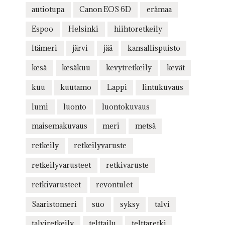
autiotupa
Canon EOS 6D
erämaa
Espoo
Helsinki
hiihtoretkeily
Itämeri
järvi
jää
kansallispuisto
kesä
kesäkuu
kevytretkeily
kevät
kuu
kuutamo
Lappi
lintukuvaus
lumi
luonto
luontokuvaus
maisemakuvaus
meri
metsä
retkeily
retkeilyvaruste
retkeilyvarusteet
retkivaruste
retkivarusteet
revontulet
Saaristomeri
suo
syksy
talvi
talviretkeily
telttailu
telttaretki