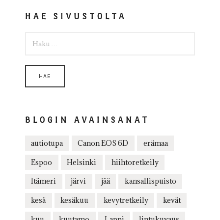
HAE SIVUSTOLTA
HAKU:
BLOGIN AVAINSANAT
autiotupa
Canon EOS 6D
erämaa
Espoo
Helsinki
hiihtoretkeily
Itämeri
järvi
jää
kansallispuisto
kesä
kesäkuu
kevytretkeily
kevät
kuu
kuutamo
Lappi
lintukuvaus