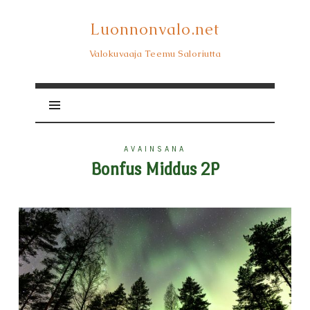
Luonnonvalo.net
Luonnonvalo.net
Valokuvaaja Teemu Saloriutta
AVAINSANA
Bonfus Middus 2P