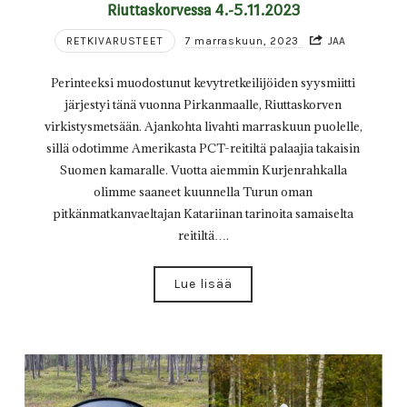
Riuttaskorvessa 4.-5.11.2023
RETKIVARUSTEET
7 marraskuun, 2023
JAA
Perinteeksi muodostunut kevytretkeilijöiden syysmiitti
järjestyi tänä vuonna Pirkanmaalle, Riuttaskorven
virkistysmetsään. Ajankohta livahti marraskuun puolelle,
sillä odotimme Amerikasta PCT-reitiltä palaajia takaisin
Suomen kamaralle. Vuotta aiemmin Kurjenrahkalla
olimme saaneet kuunnella Turun oman
pitkänmatkanvaeltajan Katariinan tarinoita samaiselta
reitiltä….
Lue lisää