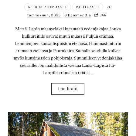
RETKIKERTOMUKSET
VAELLUKSET
26
tammikuun, 2025
6 kommenttia
JAA
Metsä-Lapin maanseläksi kutsutaan vedenjakajaa, jonka
kulkureitille osuvat muun muassa Puljun erämaa,
Lemmenjoen kansallispuiston eteläosa, Hammastunturin
erämaan eteläosa ja Peurakaira. Samalla seudulla kulkee
myös kuusimetsien pohjoisraja. Suunnilleen vedenjakajaa
seuraillen on mahdollista vaeltaa Länsi-Lapista Itä-
Lappiin erämaista reittiä,…
Lue lisää