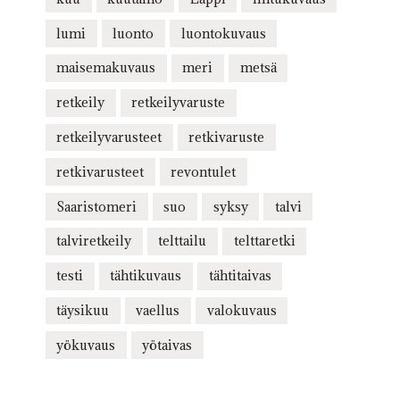
lumi
luonto
luontokuvaus
maisemakuvaus
meri
metsä
retkeily
retkeilyvaruste
retkeilyvarusteet
retkivaruste
retkivarusteet
revontulet
Saaristomeri
suo
syksy
talvi
talviretkeily
telttailu
telttaretki
testi
tähtikuvaus
tähtitaivas
täysikuu
vaellus
valokuvaus
yökuvaus
yötaivas