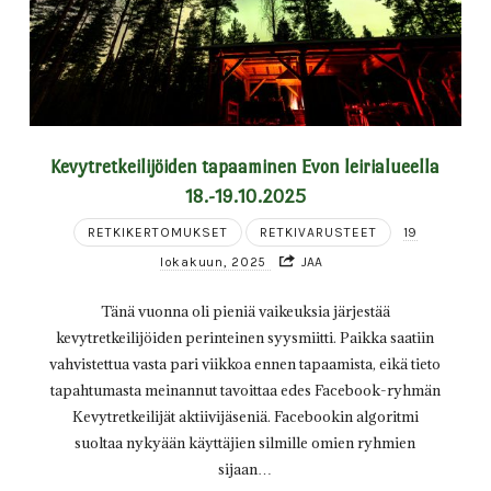
Kevytretkeilijöiden tapaaminen Evon leirialueella
18.-19.10.2025
RETKIKERTOMUKSET
RETKIVARUSTEET
19
lokakuun, 2025
JAA
Tänä vuonna oli pieniä vaikeuksia järjestää
kevytretkeilijöiden perinteinen syysmiitti. Paikka saatiin
vahvistettua vasta pari viikkoa ennen tapaamista, eikä tieto
tapahtumasta meinannut tavoittaa edes Facebook-ryhmän
Kevytretkeilijät aktiivijäseniä. Facebookin algoritmi
suoltaa nykyään käyttäjien silmille omien ryhmien
sijaan…