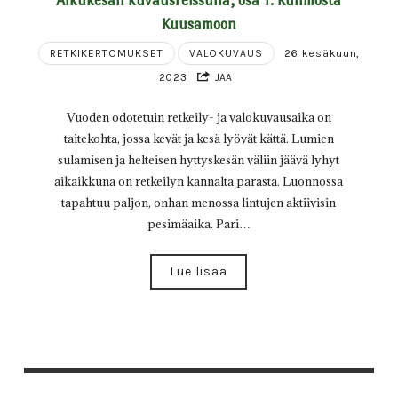
Kuusamoon
RETKIKERTOMUKSET
VALOKUVAUS
26 kesäkuun,
2023
JAA
Vuoden odotetuin retkeily- ja valokuvausaika on
taitekohta, jossa kevät ja kesä lyövät kättä. Lumien
sulamisen ja helteisen hyttyskesän väliin jäävä lyhyt
aikaikkuna on retkeilyn kannalta parasta. Luonnossa
tapahtuu paljon, onhan menossa lintujen aktiivisin
pesimäaika. Pari…
Lue lisää