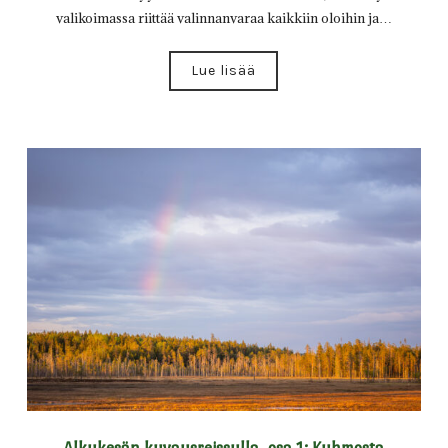
valikoimassa riittää valinnanvaraa kaikkiin oloihin ja…
Lue lisää
Alkukesän kuvausreissulla, osa 1: Kuhmosta