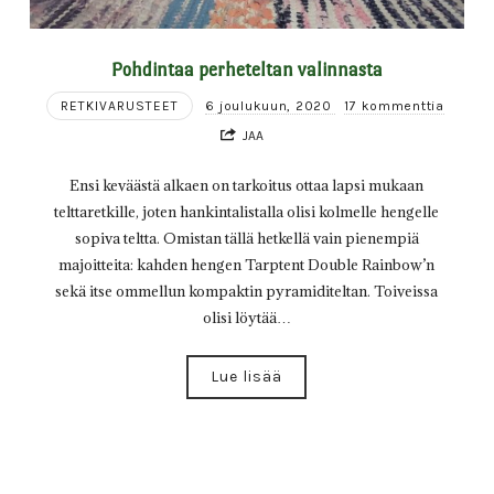
Pohdintaa perheteltan valinnasta
RETKIVARUSTEET
6 joulukuun, 2020
17 kommenttia
JAA
Ensi keväästä alkaen on tarkoitus ottaa lapsi mukaan
telttaretkille, joten hankintalistalla olisi kolmelle hengelle
sopiva teltta. Omistan tällä hetkellä vain pienempiä
majoitteita: kahden hengen Tarptent Double Rainbow’n
sekä itse ommellun kompaktin pyramiditeltan. Toiveissa
olisi löytää…
Lue lisää