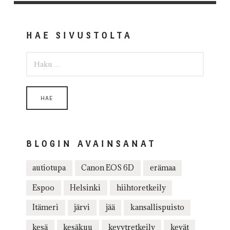
HAE SIVUSTOLTA
HAKU:
BLOGIN AVAINSANAT
autiotupa
Canon EOS 6D
erämaa
Espoo
Helsinki
hiihtoretkeily
Itämeri
järvi
jää
kansallispuisto
kesä
kesäkuu
kevytretkeily
kevät