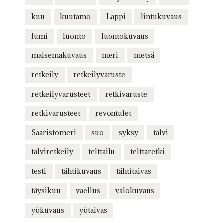
kuu
kuutamo
Lappi
lintukuvaus
lumi
luonto
luontokuvaus
maisemakuvaus
meri
metsä
retkeily
retkeilyvaruste
retkeilyvarusteet
retkivaruste
retkivarusteet
revontulet
Saaristomeri
suo
syksy
talvi
talviretkeily
telttailu
telttaretki
testi
tähtikuvaus
tähtitaivas
täysikuu
vaellus
valokuvaus
yökuvaus
yötaivas