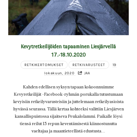
Kevytretkeilijöiden tapaaminen Liesjärvellä
17.-18.10.2020
RETKIKERTOMUKSET
RETKIVARUSTEET
19
lokakuun, 2020
JAA
Kahden edellisen syksyn tapaan kokoonnuimme
Kevyretkeilijät -Facebook-ryhmän porukalla tutustumaan
kevyisiin retkeilyvarusteisiin ja juttelemaan retkeilyasioista
hyvässä seurassa. Tällä kertaa kohteeksi valittiin Liesjärven
kansallispuistossa sijaitseva Peukalolammi. Paikalle löysi
tiensä reilut 15 repun keventämisestä kiinnostunutta
vaeltajaa ja maantieteellistä edustusta…