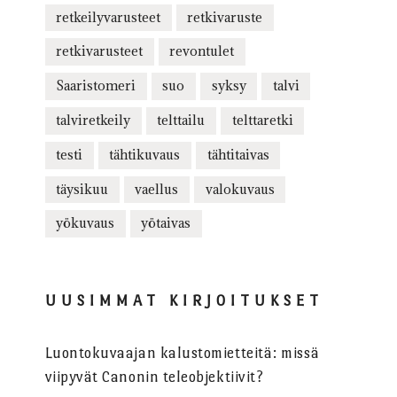
retkeilyvarusteet
retkivaruste
retkivarusteet
revontulet
Saaristomeri
suo
syksy
talvi
talviretkeily
telttailu
telttaretki
testi
tähtikuvaus
tähtitaivas
täysikuu
vaellus
valokuvaus
yökuvaus
yötaivas
UUSIMMAT KIRJOITUKSET
Luontokuvaajan kalustomietteitä: missä
viipyvät Canonin teleobjektiivit?