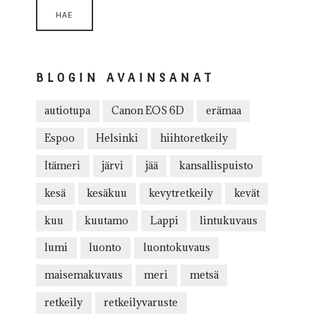
BLOGIN AVAINSANAT
autiotupa
Canon EOS 6D
erämaa
Espoo
Helsinki
hiihtoretkeily
Itämeri
järvi
jää
kansallispuisto
kesä
kesäkuu
kevytretkeily
kevät
kuu
kuutamo
Lappi
lintukuvaus
lumi
luonto
luontokuvaus
maisemakuvaus
meri
metsä
retkeily
retkeilyvaruste