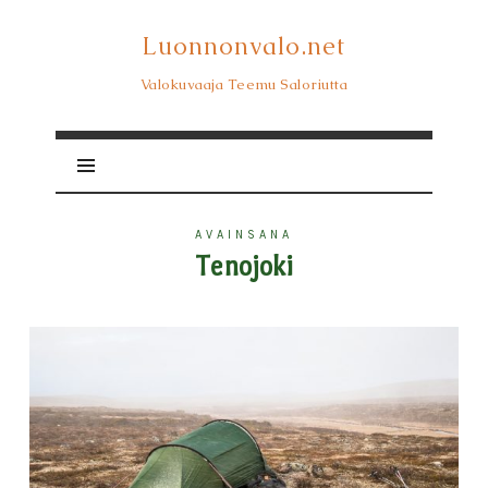
Luonnonvalo.net
Luonnonvalo.net
Valokuvaaja Teemu Saloriutta
AVAINSANA
Tenojoki