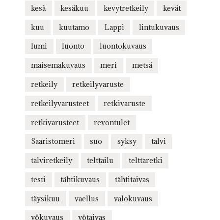
kesä
kesäkuu
kevytretkeily
kevät
kuu
kuutamo
Lappi
lintukuvaus
lumi
luonto
luontokuvaus
maisemakuvaus
meri
metsä
retkeily
retkeilyvaruste
retkeilyvarusteet
retkivaruste
retkivarusteet
revontulet
Saaristomeri
suo
syksy
talvi
talviretkeily
telttailu
telttaretki
testi
tähtikuvaus
tähtitaivas
täysikuu
vaellus
valokuvaus
yökuvaus
yötaivas