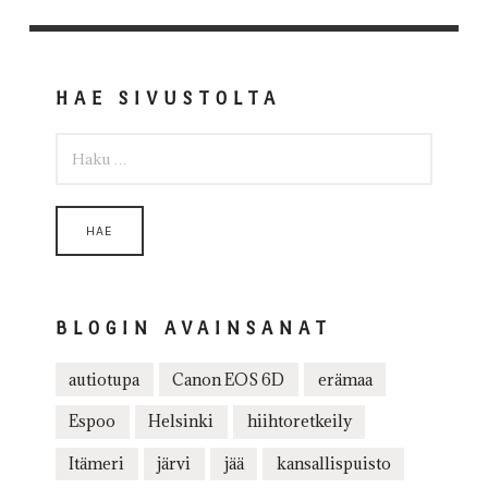
HAE SIVUSTOLTA
HAKU:
BLOGIN AVAINSANAT
autiotupa
Canon EOS 6D
erämaa
Espoo
Helsinki
hiihtoretkeily
Itämeri
järvi
jää
kansallispuisto